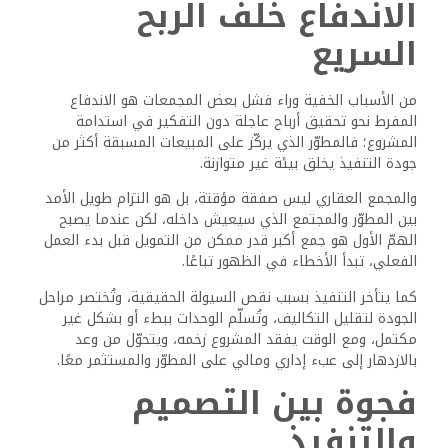
الاندفاع خلف الربح
السريع
من الأسباب الخفية وراء فشل بعض المجمعات هو الاندفاع
المفرط نحو تحقيق أرباح عاجلة دون التفكير في استدامة
المشروع؛ فالمطوّر الذي يركّز على المبيعات المسبقة أكثر من
جودة التنفيذ يخلق بيئة غير متوازنة.
والمجمع العقاري ليس صفقة مؤقتة، بل هو التزام طويل الأمد
بين المطوّر والمجتمع الذي سيعيش داخله، لكن عندما يصبح
الهمّ الأول هو جمع أكبر قدر ممكن من التمويل قبل بدء العمل
الفعلي، تبدأ الأخطاء في الظهور تباعًا.
كما يتأخر التنفيذ بسبب نقص السيولة الحقيقية، وتُختصر مراحل
الجودة لتقليل التكاليف، وتُسلّم الوحدات ببطء أو بشكل غير
مكتمل، ومع الوقت يفقد المشروع زخمه، ويتحوّل من وعد
بالازدهار إلى عبء إداري ومالي على المطوّر والمستثمر معًا.
فجوة بين التصميم
والتنفيذ