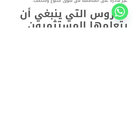
غير قادرة على المنافسة في سوق متنوّع ومتطلّب.
الدروس التي ينبغي أن
يتعلمها المستثمرون
والمطورون
من خلال دراسة أسباب فشل بعض المجمعات، يمكن استخلاص
دروس عميقة تتعلق بكيفية التخطيط والإدارة والتواصل؛ وأهم
هذه الدروس أن النجاح في العقار ليس نتيجة الصدفة، بل ثمرة
تكامل بين الرؤية الواقعية، والإدارة الشفافة، والجودة المستمرة.
وعلى المطور أن يعي أن كل وعد يقدّمه هو التزام أخلاقي قبل
أن يكون تسويقيًا؛ وعلى المستثمر أن يدقق في خلفية المطور
وخططه التشغيلية قبل المشاركة، أما العملاء، فعليهم أن
يدركوا أن الشفافية في التساؤل والمطالبة بالوضوح تحمي
حقوقهم وتدفع السوق نحو النضج.
نحو مستقبل أكثر واقعية
واستدامة