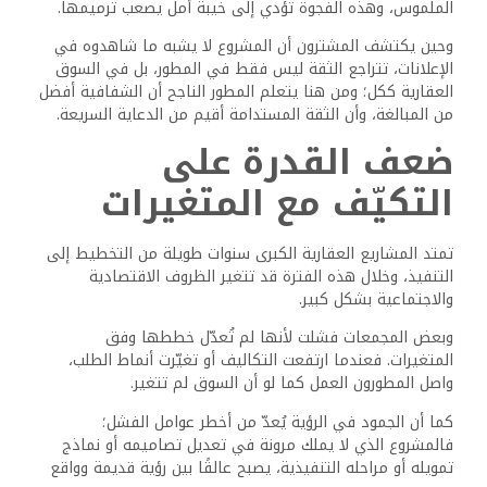
الملموس، وهذه الفجوة تؤدي إلى خيبة أمل يصعب ترميمها.
وحين يكتشف المشترون أن المشروع لا يشبه ما شاهدوه في
الإعلانات، تتراجع الثقة ليس فقط في المطور، بل في السوق
العقارية ككل؛ ومن هنا يتعلم المطور الناجح أن الشفافية أفضل
من المبالغة، وأن الثقة المستدامة أقيم من الدعاية السريعة.
ضعف القدرة على
التكيّف مع المتغيرات
تمتد المشاريع العقارية الكبرى سنوات طويلة من التخطيط إلى
التنفيذ، وخلال هذه الفترة قد تتغير الظروف الاقتصادية
والاجتماعية بشكل كبير.
وبعض المجمعات فشلت لأنها لم تُعدّل خططها وفق
المتغيرات. فعندما ارتفعت التكاليف أو تغيّرت أنماط الطلب،
واصل المطورون العمل كما لو أن السوق لم تتغير.
كما أن الجمود في الرؤية يُعدّ من أخطر عوامل الفشل؛
فالمشروع الذي لا يملك مرونة في تعديل تصاميمه أو نماذج
تمويله أو مراحله التنفيذية، يصبح عالقًا بين رؤية قديمة وواقع