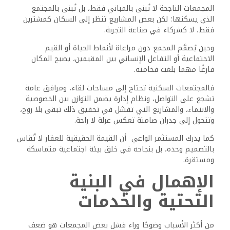
المجمعات الناجحة لا تُبنى بالمباني فقط، بل تُبنى بالمجتمع
الذي يسكنها؛ لكن بعض المشاريع تنظر إلى السكان كمشترين
فقط، لا كشركاء في صناعة التجربة.
وحين يُصمَّم المجمع دون مراعاة لأنماط الحياة أو القيم
الاجتماعية أو التفاعل الإنساني بين المقيمين، يصبح المكان
فارغًا مهما بلغت فخامته.
فالمجتمعات السكنية تحتاج إلى مساحات لقاء، ومرافق عامة
تشجع على التواصل، ونظام إدارة يضمن التوازن بين الخصوصية
والانتماء، والمشاريع التي تفشل في تحقيق ذلك تبقى بلا روح،
وتتحول إلى جدران صامتة تعكس عزلة لا راحة.
كما يدرك المستثمر الواعي أن القيمة الحقيقية للعقار لا تُقاس
بالتصميم وحده، بل بنجاحه في خلق بيئة اجتماعية متماسكة
ومستقرة.
الإهمال في البنية
التحتية والخدمات
من أكثر الأسباب وضوحًا وراء فشل بعض المجمعات هو ضعف