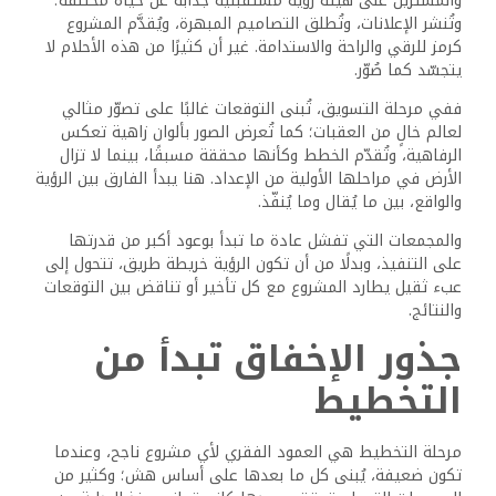
والمشترين على هيئة رؤية مستقبلية جذابة عن حياة مختلفة؛
وتُنشر الإعلانات، وتُطلق التصاميم المبهرة، ويُقدَّم المشروع
كرمز للرقي والراحة والاستدامة. غير أن كثيرًا من هذه الأحلام لا
يتجسّد كما صُوّر.
ففي مرحلة التسويق، تُبنى التوقعات غالبًا على تصوّر مثالي
لعالم خالٍ من العقبات؛ كما تُعرض الصور بألوان زاهية تعكس
الرفاهية، وتُقدّم الخطط وكأنها محققة مسبقًا، بينما لا تزال
الأرض في مراحلها الأولية من الإعداد. هنا يبدأ الفارق بين الرؤية
والواقع، بين ما يُقال وما يُنفّذ.
والمجمعات التي تفشل عادة ما تبدأ بوعود أكبر من قدرتها
على التنفيذ، وبدلًا من أن تكون الرؤية خريطة طريق، تتحول إلى
عبء ثقيل يطارد المشروع مع كل تأخير أو تناقض بين التوقعات
والنتائج.
جذور الإخفاق تبدأ من
التخطيط
مرحلة التخطيط هي العمود الفقري لأي مشروع ناجح، وعندما
تكون ضعيفة، يُبنى كل ما بعدها على أساس هش؛ وكثير من