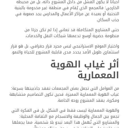
أحيانًا لا يكون الفشل من داخل المشروع ذاته، بل من محيطه
الخارجي؛ فالمجمع الذي يُقام في منطقة غير مخدومة بالبنية
التحتية أو بعيدة عن مراكز الأعمال والمدارس يجد صعوبة في
جذب السكان.
حتى المشاريع المتكاملة قد تعاني إذا لم تكن جزءًا من
منظومة حضرية أوسع تدعمها شبكات النقل والخدمات.
واختيار الموقع الاستراتيجي ليس مجرد قرار جغرافي، بل هو قرار
استثماري طويل الأمد يحدد مدى قابلية المشروع للحياة والنمو.
أثر غياب الهوية
المعمارية
من العوامل التي تجعل بعض المجمعات تفقد جاذبيتها بسرعة؛
غياب الهوية المعمارية المميزة. فحين تكون التصاميم متشابهة
ومكررة، يفقد المشروع روحه الخاصة.
والهوية المعمارية ليست فقط في الشكل، بل في الفكرة التي
تجمع بين الجمال والوظيفة والانسجام مع الثقافة المحلية؛
والمشاريع التي تُهمل هذا البعد تبدو بلا شخصية، مما يجعلها