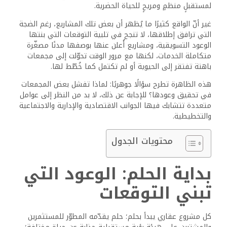
لمستقبلٍ منظمٍ ومريحٍ للحياة الحضرية.
غير أنّ الواقع كثيرًا ما يُظهر أن بعض تلك المشاريع، رغم الضجة
التي ترافق إطلاقها، لا تنجح في تلبية التوقعات التي بنتها
الوعود التسويقية، ومشاريع أُعلن عنها بوصفها مدنًا مصغّرة
متكاملة الخدمات، لكنها مع مرور الوقت تحوّلت إلى مجمعات
باهتة تفتقر إلى الحيوية أو لم تكتمل كما خُطّط لها.
هذه الظاهرة تطرح سؤالًا جوهريًا: لماذا تفشل بعض المجمعات
في تحقيق وعودها؟ للإجابة عن ذلك، لا بد من النظر إلى عوامل
متعددة تتشابك فيها الجوانب الاقتصادية والإدارية والاجتماعية
والتخطيطية.
محتويات الجدول
بداية الحلم: الوعود التي
تبني التوقعات
كل مشروع عقاري يبدأ بحلم؛ حلم يقدّمه المطوّر للمستثمرين