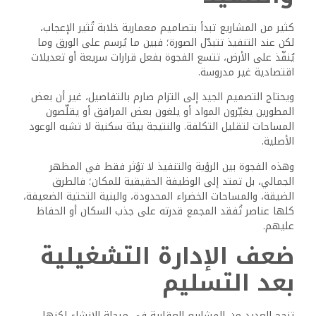
كثير من المشاريع تبدأ بتصاميم معمارية خلابة تُثير الإعجاب،
لكن عند التنفيذ تتبدّل الصورة؛ فبين ما يُرسم على الورق وما
يُنفّذ على الأرض، تتسع الفجوة بفعل قرارات سريعة أو تعديلات
اقتصادية غير مدروسة.
ويحتاج التصميم الجيد إلى التزام صارم بالتفاصيل، غير أن بعض
المطورين يغيّرون المواد أو يلغون بعض المرافق أو يقلّصون
المساحات لتقليل التكلفة. والنتيجة بيئة سكنية لا تشبه الوعود
الأصلية.
وهذه الفجوة بين الرؤية والتنفيذ لا تؤثر فقط في المظهر
الجمالي، بل تمتد إلى الوظيفة الحقيقية للمكان؛ فالطرق
الضيقة، والمساحات الخضراء المحدودة، والبنية التحتية الضعيفة،
كلها عناصر تُفقد المجمع قدرته على جذب السكان أو الحفاظ
عليهم.
ضعف الإدارة التشغيلية
بعد التسليم
تنجح العديد من المشاريع العقارية في مرحلة الإنشاء لكنها