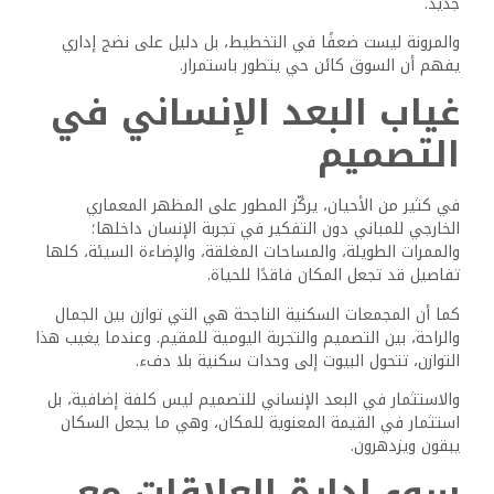
جديد.
والمرونة ليست ضعفًا في التخطيط، بل دليل على نضج إداري
يفهم أن السوق كائن حي يتطور باستمرار.
غياب البعد الإنساني في
التصميم
في كثير من الأحيان، يركّز المطور على المظهر المعماري
الخارجي للمباني دون التفكير في تجربة الإنسان داخلها؛
والممرات الطويلة، والمساحات المغلقة، والإضاءة السيئة، كلها
تفاصيل قد تجعل المكان فاقدًا للحياة.
كما أن المجمعات السكنية الناجحة هي التي توازن بين الجمال
والراحة، بين التصميم والتجربة اليومية للمقيم. وعندما يغيب هذا
التوازن، تتحول البيوت إلى وحدات سكنية بلا دفء.
والاستثمار في البعد الإنساني للتصميم ليس كلفة إضافية، بل
استثمار في القيمة المعنوية للمكان، وهي ما يجعل السكان
يبقون ويزدهرون.
سوء إدارة العلاقات مع