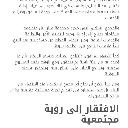
تفشل بعد التسليم؛ والسبب في ذلك يعود إلى غياب إدارة
تشغيلية فعالة قادرة على الحفاظ على جودة المرافق وصيانة
الخدمات.
والمجمع السكني ليس مجرد مجموعة مبانٍ، بل منظومة
متكاملة تحتاج إلى إدارة يومية لتنظيم الأمن والنظافة
والخدمات العامة؛ وحين يتخلى المطور عن مسؤوليته بعد البيع،
تبدأ علامات التراجع في الظهور سريعًا.
كماً تتدهور المرافق، وتتراجع الصيانة، ويشعر السكان بأن ما
وُعِدوا به من بيئة راقية لم يتحقق. ومع الوقت يفقد المشروع
سمعته، ويتراجع الطلب على السكن فيه، وتنخفض قيمته
السوقية.
ومن هنا يتضح أن نجاح أي مجمع لا يكتمل عند الانتهاء من
البناء، بل عند استمراره في تقديم تجربة معيشية حقيقية توازي
ما تم التسويق له.
الافتقار إلى رؤية
مجتمعية