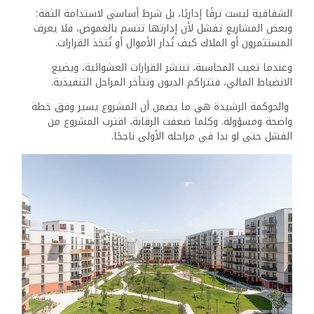
الشفافية ليست ترفًا إداريًا، بل شرط أساسي لاستدامة الثقة؛
وبعض المشاريع تفشل لأن إدارتها تتسم بالغموض، فلا يعرف
المستثمرون أو الملاك كيف تُدار الأموال أو تُتخذ القرارات.
وعندما تغيب المحاسبة، تنتشر القرارات العشوائية، ويضيع
الانضباط المالي، فتتراكم الديون وتتأخر المراحل التنفيذية.
والحوكمة الرشيدة هي ما يضمن أن المشروع يسير وفق خطة
واضحة ومسؤولة. وكلما ضعفت الرقابة، اقترب المشروع من
الفشل حتى لو بدا في مراحله الأولى ناجحًا.