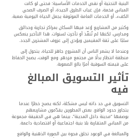
البنية التحتية أو نقص الخدمات الأساسية؛ فحتى لو كانت
المباني فخمة، فإن غياب الطرق الجيدة، أو الصرف الصحي
الكفء، أو الخدمات العامة الموثوقة يجعل الحياة اليومية صعبة.
وكثير من المشاريع وُعد فيها السكان بمراكز تجارية وحدائق
ومدارس، لكنها لم تُنفّذ أو تأخرت لسنوات. هذا التأخير ينعكس
سلبًا على ثقة المقيمين ويؤدي إلى عزوف المشترين الجدد.
وعندما لا يشعر الناس أن المشروع جاهز للحياة، يتحول إلى
منطقة انتظار بدلًا من مجتمع مزدهر. ومع الوقت، يصبح الحفاظ
على قيمته السوقية أمرًا بالغ الصعوبة.
تأثير التسويق المبالغ
فيه
التسويق في حد ذاته ليس مشكلة، لكنه يصبح خطرًا عندما
يتجاوز حدود الواقع. بعض المطورين يقدّمون مشاريعهم
بوصفها “مدينة داخل المدينة”، بينما هي في الحقيقة مجموعة
من المباني المتقاربة بلا بنية اجتماعية أو اقتصادية داعمة.
والمبالغة في الوعود تخلق فجوة بين الصورة الذهنية والواقع