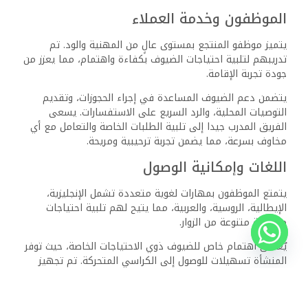
ترفيهية مخصصة للصغار. كما يتمتع المنتجع بغرف متصلة
لتلبية احتياجات الأسر الكبيرة.
ما هي أنواع الغرف المتاحة في منتجع
فيرجينيا شرم وما هي الأسعار؟
يحتوي المنتجع على مجموعة من الغرف، بما في ذلك الغرف
القياسية والأجنحة العائلية. تبدأ الأسعار من حوالي 62 دولاراً
أسترالياً لليلة في الغرف القياسية، مع إمكانية حجز غرف متصلة
عند الطلب.
كيف يقيّم الضيوف تجربتهم في منتجع
فيرجينيا شرم وما هي الجوانب التي
يبرزونها؟
التقييمات العامة للضيوف تتراوح بين 3 إلى 3.5 من 5. يبرز
الضيوف بشكل إيجابي الموقع والنظافة، بينما يواجه بعضهم
مشكلات متفرقة تتعلق بالاتصال.
ما هي خيارات تناول الطعام في منتجع
فيرجينيا شرم وما هي الأنواع التي
تقدمها؟