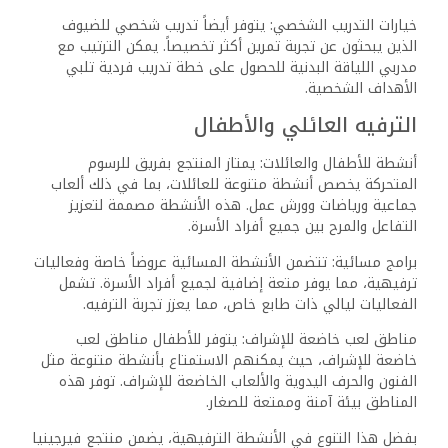
من خلال تقديم مجموعة واسعة من الخدمات ووسائل الراحة. تم
تصميم هذه الخدمات لضمان تجربة مريحة وممتعة لجميع الزوار.
خدمات النقل ومواقف السيارات
خدمات النقل: يوفر المنتجع خدمة نقل مريحة من وإلى المطار،
مما يسهل الوصول والمغادرة للمسافرين. كما تتوفر خدمات
النقل المكوكية إلى مناطق الجذب السياحي الرئيسية، مما
يساعد الضيوف على استكشاف المنطقة بسهولة.
مواقف السيارات: يضم المنتجع موقف سيارات خاص للضيوف،
مما يوفر لهم الأمان والراحة. لأولئك الذين يفضلون الوقوف في
الشارع، توجد خيارات قريبة. يتوفر أيضًا خيار تخزين السيارات بشكل
آمن لضمان راحة البال.
الموظفون وخدمة العملاء
يتميز موظفو المنتجع بمستوى عالٍ من المهنية والود. تم
تدريبهم لتلبية احتياجات الضيوف بكفاءة واهتمام، مما يعزز من
جودة تجربة الإقامة.
يتضمن دعم الضيوف المساعدة في إجراء الحجوزات، وتقديم