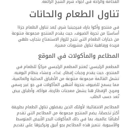
بار اللوبي: يتميز بار اللوبي بجو هادئ ومريح، حيث
يمكن للضيوف الاستمتاع بمجموعة متنوعة من
المشروبات من القهوة إلى النبيذ والمشروبات
الروحية. يقدم البار أيضًا فعاليات دورية، مثل
أمسيات موسيقية حية، لتوفير تجربة اجتماعية
ممتعة.
خطط تناول الطعام الشاملة
الباقات الشاملة: يقدم المنتجع خططًا شاملة لتناول الطعام
تشمل الوجبات والوجبات الخفيفة ومجموعة من المشروبات دون
أي رسوم إضافية. توفر هذه الباقات راحة تامة، حيث يمكن
للضيوف الاستمتاع بوجباتهم بحرية دون القلق بشأن التكاليف
الإضافية.
الإفطار المجاني: يتم تضمين الإفطار ضمن الباقة الشاملة، مما
يتيح للضيوف بدء يومهم بوجبة لذيذة دون أي تكلفة إضافية،
مما يعزز تجربة الإقامة ويجعلها أكثر راحة وسهولة.
بفضل هذه الخيارات المتنوعة، يضمن منتجع وأكوا بارك فيرجينيا
شرم تجربة طعام متكاملة تلبي احتياجات جميع الضيوف، مما
يضيف لمسة من الرفاهية والراحة إلى عطلتهم.