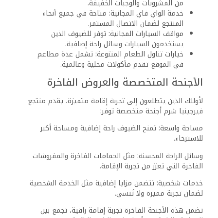
المطاعم والمأكولات في الموقع
المطعم الرئيسي: يُعتبر المطعم الرئيسي مركزًا للطعام في
المنتجع، حيث يقدم وجبات إفطار، غداء، وعشاء بنظام البوفيه.
تشمل القائمة مجموعة متنوعة من الأطباق المحلية والعالمية،
مما يسمح للضيوف بتجربة أشهى المأكولات في جو غير رسمي
ومريح. الإفطار هنا يشمل معجنات طازجة، فواكه، وأطباق بيض
تُعد حسب الطلب.
المطاعم الانتقائية: لأولئك الذين يفضلون تناول الطعام بطريقة
أكثر تخصصًا، يضم المنتجع مجموعة من المطاعم التي تقدم
أطباقًا عالمية، بما في ذلك المأكولات البحر الأبيض المتوسط
والآسيوية. تتميز هذه المطاعم بجو أنيق وتركيزها على تقديم
أطباق معدة من مكونات طازجة ومختارة بعناية.
الحانات وخيارات المشروبات
بار المسبح: يقع هذا البار بجانب حمام السباحة،
ويعتبر المكان المثالي للاستمتاع بالكوكتيلات
المنعشة والموكتيلات والوجبات الخفيفة في أجواء
مريحة تحت أشعة الشمس.