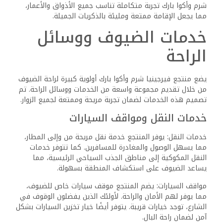
التوصيات المحلية، والرد السريع على الاستفسارات. يسعى
الفريق المدرب جيدا إلى تلبية الطلبات الخاصة والتعامل مع أي
مخاوف بسرعة، مما يضمن تجربة ترحيبية ومريحة.
اللغات وإمكانية الوصول
يتمتع الموظفون بمهارات لغوية متعددة تشمل الإنجليزية،
الإيطالية، الروسية، والعربية، مما يتيح لهم تلبية احتياجات
مجموعة متنوعة من الزوار.
يُعطى اهتمام خاص للضيوف ذوي الاحتياجات الخاصة، حيث توفر
المنشأة تسهيلات للوصول إلى الكراسي المتحركة. تم تجهيز
الغرف والمناطق المشتركة لتكون مريحة وسهلة الوصول
للجميع، مما يضمن تجربة مريحة وشاملة لجميع الزوار.
الأسئلة الشائعة
ما هي وسائل الراحة المتاحة للعائلات
والأطفال في منتجع فيرجينيا شرم؟
يوفر منتجع فيرجينيا شرم مجموعة من المرافق التي تناسب
العائلات، مثل حمامات سباحة للأطفال، ملاعب، وبرامج أنشطة