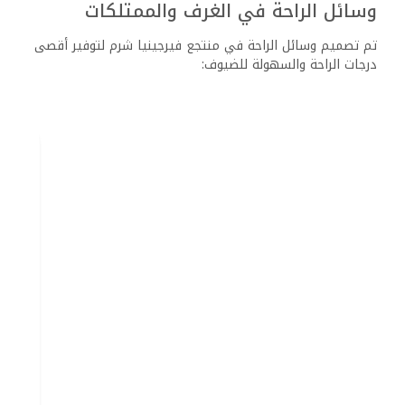
وسائل الراحة في الغرف والممتلكات
تم تصميم وسائل الراحة في منتجع فيرجينيا شرم لتوفير أقصى
درجات الراحة والسهولة للضيوف:
نظام تكييف الهواء: للحفاظ على درجة حرارة مريحة
طوال فترة الإقامة.
تلفزيونات LCD: تقدم مجموعة واسعة من القنوات
لمزيد من الترفيه.
ميني بار: يتيح للضيوف الاستمتاع بمجموعة متنوعة
من المشروبات والوجبات الخفيفة.
خدمة الواي فاي المجانية: متاحة في جميع أنحاء
المنتجع لضمان الاتصال المستمر.
مواقف السيارات المجانية: توفر للضيوف الذين
يستخدمون السيارات وسائل راحة إضافية.
خيارات تناول الطعام المتنوعة: تشمل عدة مطاعم
في الموقع تقدم مأكولات محلية وعالمية.