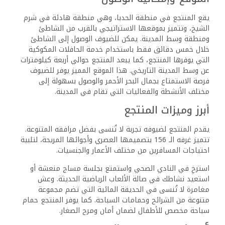
يقع المنتجع في منطقة الحدبا، وهي منطقة هادئة في شرم
الشيخ، وتتميز بموقعها الاستراتيجي بالقرب من الشاطئ
ومنطقة وسط المدينة. يمكن للضيوف الوصول إلى الشاطئ
خلال خمس دقائق فقط باستخدام خدمة الحافلات المكوكية
التي يوفرها المنتجع، كما يبعد المنتجع حوالي أربعة كيلومترات
عن وسط المدينة التاريخي. هذا الموقع المميز يوفر للضيوف
فرصة الاستمتاع بجمال البحر الأحمر والوصول بسهولة إلى
مختلف الأنشطة والفعاليات التي تقام في المدينة.
أبرز وميزات المنتجع
يقدم المنتجع لضيوفه تجربة لا تُنسى بفضل مرافقه المتنوعة.
تتميز غرفه الـ 156 بتصميمها العصري وأجوائها المريحة، لتلبية
احتياجات المسافرين من مختلف الأعمار والجنسيات.
استرخِ في النادي الصحي واستمتع بجلسة مساج منعشة أو
استعيد نشاطك في صالة الألعاب الرياضية الحديثة. وعش
مغامرة لا تُنسى في الحديقة المائية التي تضم مجموعة
متنوعة من الشرائح وحمامات السباحة. كما يوفر المنتجع حمام
سباحة مخصص للأطفال لضمان أمان ومرح الصغار.