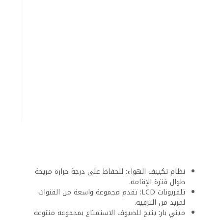
الأجنحة المتخصصة والعروض الفاخرة
لأولئك الذين يتطلعون إلى تجربة إقامة متميزة، يقدم منتجع
فيرجينيا شرم أجنحة متخصصة توفر:
مساحة واسعة: تمنح الضيوف راحة إضافية ومساحة أكبر
للاسترخاء.
وسائل الراحة المحسنة: مثل الحمامات الفاخرة والمفروشات
الفاخرة التي تعزز من تجربة الإقامة.
خدمات شخصية: تتضمن مزايا إضافية مثل الخدمة الشخصية
لضمان تجربة مميزة ولا تُنسى.
تضمن هذه الأجنحة الفاخرة تجربة إقامة راقية، تجمع بين
الفخامة والراحة في أجواء شرم الشيخ الرائعة.
تناول الطعام والحانات
في منتجع وأكوا بارك فيرجينيا شرم، يُعد تناول الطعام جزءًا
أساسيًا من تجربة الضيوف، حيث يقدم المنتجع مجموعة متنوعة
من خيارات الطعام التي تتيح للزوار الاستمتاع بتجارب طهي
فريدة ورفاهية تناول مشروبات مميزة.