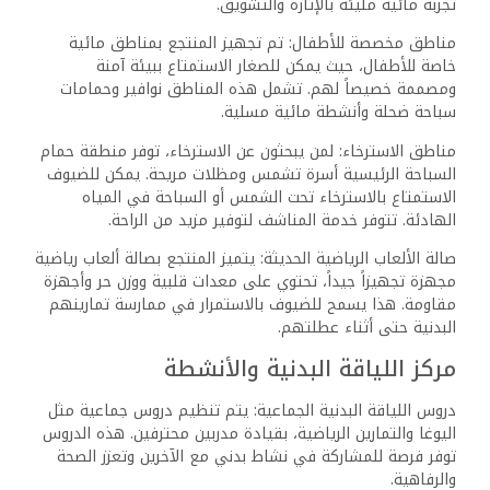
أنشطة للأطفال والعائلات: يمتاز المنتجع بفريق للرسوم
المتحركة يخصص أنشطة متنوعة للعائلات، بما في ذلك ألعاب
جماعية ورياضات وورش عمل. هذه الأنشطة مصممة لتعزيز
التفاعل والمرح بين جميع أفراد الأسرة.
برامج مسائية: تتضمن الأنشطة المسائية عروضاً خاصة وفعاليات
ترفيهية، مما يوفر متعة إضافية لجميع أفراد الأسرة. تشمل
الفعاليات ليالي ذات طابع خاص، مما يعزز تجربة الترفيه.
مناطق لعب خاضعة للإشراف: يتوفر للأطفال مناطق لعب
خاضعة للإشراف، حيث يمكنهم الاستمتاع بأنشطة متنوعة مثل
الفنون والحرف اليدوية والألعاب الخاضعة للإشراف. توفر هذه
المناطق بيئة آمنة وممتعة للصغار.
بفضل هذا التنوع في الأنشطة الترفيهية، يضمن منتجع فيرجينيا
شرم وأكوا بارك تجربة متكاملة تناسب جميع الأذواق والأعمار،
مما يجعل الإقامة ممتعة ومليئة بالذكريات الجميلة.
خدمات الضيوف ووسائل
الراحة
يضع منتجع فيرجينيا شرم وأكوا بارك أولوية كبيرة لراحة الضيوف