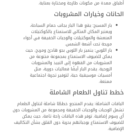
الترفيه
في منتجع فيرجينيا شرم وأكوا بارك، يُقدم للضيوف مجموعة
واسعة من الأنشطة الترفيهية التي تناسب جميع الأعمار وتضمن
قضاء وقت ممتع ومريح. من معالم الحديقة المائية المثيرة إلى
خيارات اللياقة البدنية المتنوعة، هناك شيء لكل شخص
للاستمتاع به.
الحديقة المائية ومرافق حمام السباحة
حديقة مائية مثيرة: تحتوي الحديقة المائية في المنتجع على
مجموعة من الشرائح المائية المتنوعة التي تناسب كل من
البالغين والأطفال. تشمل الشرائح ألواناً وحركات مثيرة، مما يوفر
تجربة مائية مليئة بالإثارة والتشويق.
مناطق مخصصة للأطفال: تم تجهيز المنتجع بمناطق مائية
خاصة للأطفال، حيث يمكن للصغار الاستمتاع ببيئة آمنة
ومصممة خصيصاً لهم. تشمل هذه المناطق نوافير وحمامات
سباحة ضحلة وأنشطة مائية مسلية.
مناطق الاسترخاء: لمن يبحثون عن الاسترخاء، توفر منطقة حمام
السباحة الرئيسية أسرة تشمس ومظلات مريحة. يمكن للضيوف