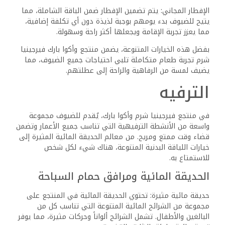
الاستمتاع بالاسترخاء تحت الشمس أو السباحة في المياه
الهادئة. تتوفر خدمة المناشف لتوفير مزيد من الراحة.
صالة الألعاب الرياضية الحديثة: يتميز المنتجع بصالة ألعاب رياضية
مجهزة تجهيزاً جيداً، تحتوي على معدات قلبية ووزن حر وأجهزة
مقاومة. هذا يسمح للضيوف بالاستمرار في ممارسة تمارينهم
البدنية حتى أثناء عطلتهم.
مركز اللياقة البدنية والأنشطة
دروس اللياقة البدنية الجماعية: يتم تنظيم دروس جماعية مثل
اليوغا والتمارين الرياضية، بقيادة مدربين محترفين. هذه الدروس
توفر فرصة للمشاركة في نشاط بدني مع الآخرين وتعزز الصحة
والرفاهية.
خيارات التدريب الشخصي: يتوفر أيضاً تدريب شخصي للضيوف
الذين يبحثون عن تجربة تمرين أكثر تخصيصاً. يمكن الترتيب مع
مدربي اللياقة البدنية للحصول على خطة تدريب فردية تلبي
الأهداف الشخصية.
الترفيه العائلي والأطفال