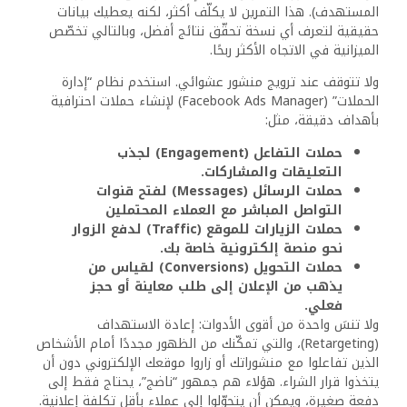
الدردشة
هل من الضروري الظهور بالفيديو؟
هل من الضروري استخدام الفيديو؟ ولماذا يحقق نتائج
مضاعفة؟
الإجابة المختصرة: الفيديو اليوم ليس خيارًا، بل ضرورة في
الحملات العقارية على فيسبوك. تشير الإحصائيات الحديثة إلى أن
محتوى الفيديو يحقق تفاعلًا يفوق الصور والنصوص بـ3 إلى 5
أضعاف، خاصة عندما يكون أصليًا وشخصيًا.
لا تحتاج لإنتاج سينمائي. فقط استخدم كاميرا هاتف بجودة
جيدة، وابدأ بـ:
جولة تصويرية داخل الوحدة
، توضّح ترتيب الغرف،
الإطلالة، التشطيبات، المساحات.
ظهور شخصي من الوسيط العقاري
يشرح فيه
مزايا العقار بأسلوب إنساني، كأنك تتحدث إلى صديق
يبحث عن بيت.
قصص عميل حقيقي
قبل وبعد الشراء، مع تعليق
صوتي بسيط: “دي كانت رحلة أحمد، ودي كانت
شقته بعد التسليم.”