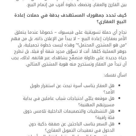
بين القارئ والعقار، وتضعك خطوة أقرب من إتمام البيع.
كيف تحدد جمهورك المستهدف بدقة في حملات إعادة
البيع العقاري؟
نجاح أي حملة تسويقية على فيسبوك – خصوصًا عندما يتعلق
الأمر بعقارات إعادة البيع – لا يبدأ من الإعلان ذاته، بل من فهم
“من هو المشتري المحتمل؟” وهذه ليست خطوة تجميلية، بل
جوهر العملية كلها. أنت لا تسوّق مجرد شقة أو فيلا، بل تطرح
حياة جديدة على طاولة متصفّح يشاهدك عبر هاتفه. لذلك، يجب
أن تبدأ من العقار وتستخرج منه هوية المشتري المثالي.
اسأل نفسك:
هل العقار يناسب أسرة تبحث عن استقرار طويل
الأمد؟
هل موقعه يلبّي احتياجات شباب عاملين في بداية
مسيرتهم المهنية؟
هل التشطيبات والتصميمات الداخلية تلامس ذوق
فئة راقية؟
هل السعر يناسب الباحثين عن صفقة ذكية دون
الدخول في تعقيدات التمويل العقاري؟