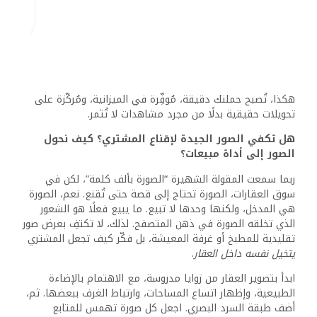
وتحوّل مشاهدته من موقف سلبي إلى حالة تفاعل وجداني، وهو
ما يزيد احتمالية تواصله معك بشكل مباشر.
وإن أردت الانتقال لمستوى أعلى من التأثير، استخدم الفيديو.
حتى إن كان تصويرًا بسيطًا بهاتف محمول، فإن الحركة تمنح
العقار روحًا. فيديو تتنقل فيه بين الغرف مع تعليق صوتي
بسيط، يخلق تجربة مشاهدة شبيهة بالزيارة الميدانية.
ما هو المحتوى الأذكى الذي يجب أن يصاحب الإعلانات؟
ولماذا يعتبر عنصرًا حاسمًا في البيع؟
في كثير من الأحيان، تفشل حملات إعادة البيع العقاري لأنها
تعتمد على نشر إعلان واحد متكرر، دون تقديم محتوى مكمّل
يهيئ العميل نفسيًا وعمليًا لاتخاذ القرار. والحقيقة أن العقارات
– خاصة في سوق إعادة البيع – لا تُباع بالضغط، بل بالإقناع
المتدرج.
هنا يأتي دور المحتوى المساعد، أو ما يُعرف باسم المحتوى
التثقيفي التسويقي (Content Marketing). الهدف منه أن
تُصبح منصتك العقارية مصدرًا موثوقًا يلجأ إليه الباحث قبل اتخاذ
قراره.
فكّر في مواضيع مثل: