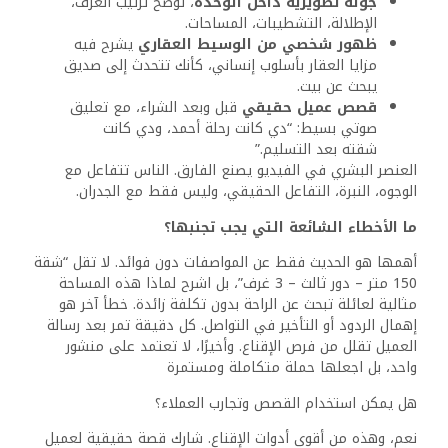
كيف يمكن قياس نجاح الحملات؟ وما هي المؤشرات التي
يجب مراقبتها؟
مؤشرات النجاح لا تُقاس بعدد اللايكات، بل بنتائج فعلية قابلة
للقياس والتحليل. إليك أهم المقاييس التي يجب تتبّعها:
عدد الرسائل والمحادثات الجديدة.
معدل التحويل من مشاهدة إلى تواصل (CTR).
تكلفة الاكتساب لكل رسالة أو تفاعل (Cost per
Lead).
عدد الزوار الفعليين للموقع العقاري أو صفحة
التفاصيل.
متوسط وقت التفاعل مع المحتوى.
ولتحقيق تتبّع دقيق، لا غنى عن تثبيت
Facebook Pixel
على
موقعك العقاري. هذه الأداة تتيح لك معرفة من زار الموقع،
وماذا فعل بالضبط، ومتى خرج. كما يمكنك عبرها إنشاء حملات
إعادة استهداف موجهة بدقة.
هل من فرق بين تسويق العقارات الجديدة والوحدات
المعاد بيعها؟
نعم، والفرق الجوهري أن وحدات إعادة البيع غالبًا ما تكون
محددة ومحدودة. لذا، يجب أن تركز على نقاط التميز الفريدة في