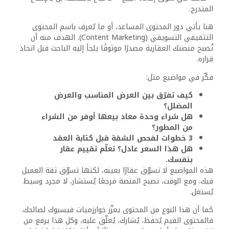
الإجابة المختصرة: نعم، لكنها ليست فعّالة دائمًا… إلا إذا أُديرت
باحتراف. في عالم تسويق العقارات، خاصة سوق إعادة البيع، لا
يكفي أن تمتلك وحدة جيدة أو حتى جمهورًا مهتمًا. المنافسة
شرسة، والزمن الذي يمنحك فيه المتابع انتباهه لا يتجاوز ثوانٍ
معدودة. هنا، تلعب الإعلانات الممولة دورًا حاسمًا في كسر حاجز
الصمت، لكن بشرط أن تُبنى على استراتيجية، لا على عشوائية.
أحد أكثر الأخطاء شيوعًا بين المسوّقين العقاريين هو نشر إعلان
واحد بصيغة تقليدية ثم “ضخ” الميزانية خلفه. النتيجة؟ إنفاق
دون عائد حقيقي.
البديل الذكي هو اعتماد منهجية A/B Testing، وهي ببساطة
تعني اختبار أكثر من نسخة من الإعلان، مع تغيير عنصر واحد في
كل نسخة (الصورة، العنوان، نداء الإجراء، أو حتى الجمهور
المستهدف). هذا التمرين لا يكلّف أكثر، لكنه يعطيك بيانات
حقيقية لتعرف أي نسخة تحقّق نتائج أفضل، وبالتالي تخصّص
الميزانية في الاتجاه الأكثر ربحًا.
ولا تتوقف عند ترويج منشور عشوائي. استخدم نظام “إدارة
الحملات” (Facebook Ads Manager) لإنشاء حملات احترافية
بأهداف دقيقة، مثل: