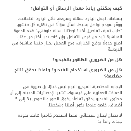
العنصر البشري في الفيديو يصنع الفارق. الناس تتفاعل مع
الوجوه، النبرة، التفاعل الحقيقي، وليس فقط مع الجدران.
ما الأخطاء الشائعة التي يجب تجنبها؟
أهمها هو الحديث فقط عن المواصفات دون فوائد. لا تقل “شقة
150 متر – دور ثالث – 3 غرف”، بل اشرح لماذا هذه المساحة
مثالية لعائلة تبحث عن الراحة بدون تكلفة زائدة. خطأ آخر هو
إهمال الردود أو التأخير في التواصل. كل دقيقة تمر بعد رسالة
العميل تقلل من فرص الإقناع. وأخيرًا، لا تعتمد على منشور
واحد، بل اجعلها حملة متكاملة ومستمرة
هل يمكن استخدام القصص وتجارب العملاء؟
نعم، وهذه من أقوى أدوات الإقناع. شارك قصة حقيقية لعميل
اشترى وحدة عن طريقك، وارفق صورًا قبل وبعد التسليم، أو
رسالة شكر منه. قصص النجاح تمنح مصداقية، وتفتح باب الثقة
أمام عملاء جدد. يمكنك أن تقول: “أحمد كان بيدور على بيت
جديد بعد ولادة طفله الأول، وده اللي حصل بعد ما شاف
إعلاننا…”
كيف أقيس نجاح الحملات على فيسبوك؟