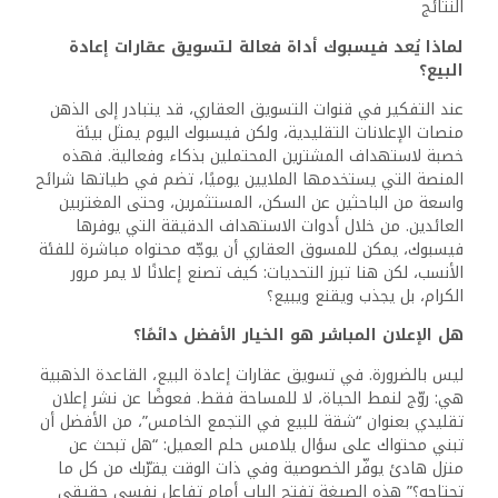
النتائج
لماذا يُعد فيسبوك أداة فعالة لتسويق عقارات إعادة
البيع؟
عند التفكير في قنوات التسويق العقاري، قد يتبادر إلى الذهن
منصات الإعلانات التقليدية، ولكن فيسبوك اليوم يمثل بيئة
خصبة لاستهداف المشترين المحتملين بذكاء وفعالية. فهذه
المنصة التي يستخدمها الملايين يوميًا، تضم في طياتها شرائح
واسعة من الباحثين عن السكن، المستثمرين، وحتى المغتربين
العائدين. من خلال أدوات الاستهداف الدقيقة التي يوفرها
فيسبوك، يمكن للمسوق العقاري أن يوجّه محتواه مباشرة للفئة
الأنسب، لكن هنا تبرز التحديات: كيف تصنع إعلانًا لا يمر مرور
الكرام، بل يجذب ويقنع ويبيع؟
هل الإعلان المباشر هو الخيار الأفضل دائمًا؟
ليس بالضرورة. في تسويق عقارات إعادة البيع، القاعدة الذهبية
هي: روّج لنمط الحياة، لا للمساحة فقط. فعوضًا عن نشر إعلان
تقليدي بعنوان “شقة للبيع في التجمع الخامس”، من الأفضل أن
تبني محتواك على سؤال يلامس حلم العميل: “هل تبحث عن
منزل هادئ يوفّر الخصوصية وفي ذات الوقت يقرّبك من كل ما
تحتاجه؟” هذه الصيغة تفتح الباب أمام تفاعل نفسي حقيقي