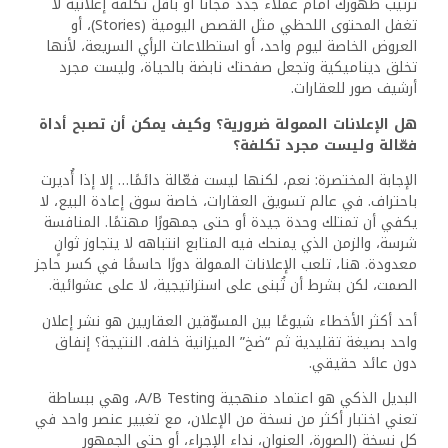
حملات التفاعل (Engagement) لجذب
التعليقات والمشاركات.
حملات الرسائل (Messages) لفتح قنوات
التواصل المباشر مع العملاء المحتملين
حملات الزيارات للموقع (Traffic) لدفع الزوار
نحو منصة إلكترونية خاصة بك.
حملات التحويل (Conversions) لقياس من
يذهب من الإعلان إلى طلب معاينة أو حجز
فعلي.
ولا تنسَ واحدة من أقوى الأدوات: إعادة الاستهداف
(Retargeting)، والتي تمكّنك من الظهور مجددًا أمام الأشخاص
الذين تفاعلوا مع منشوراتك أو زاروا موقعك الإلكتروني دون أن
يتخذوا قرار الشراء. هؤلاء هم جمهور “ناضج”، يحتاج فقط إلى
دفعة صغيرة، ويمكن أن يتحوّلوا إلى عملاء بأقل تكلفة إعلانية.
كيف يمكنني زيادة معدل الرسائل أو التواصل؟
ببساطة، اجعل الردود سهلة وسريعة. فعّل الردود التلقائية،
ووفّر نموذج تواصل بسيط. اسأل سؤالًا في نهاية كل منشور:
“حابب تعرف تفاصيل أكتر؟ ابعتلنا رسالة دلوقتي.” هذه الدعوة
المباشرة تزيد من فرص التفاعل. وإن كنت تدير أكثر من عقار،
اصنع جدولًا يوضح الخيارات، ودع العميل يختار منها مباشرة في