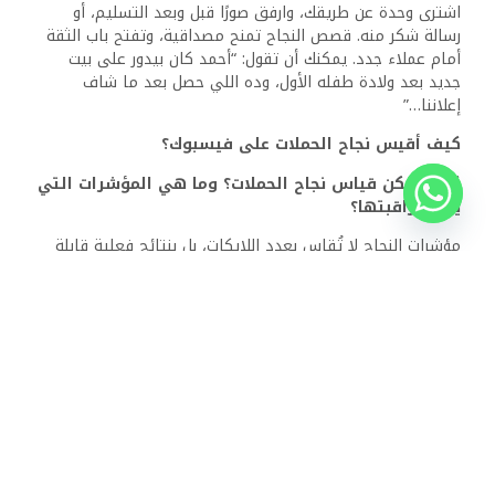
كل وحدة، مثل الإطلالة، التشطيبات، أو حتى القرب من مدرسة
أو نادٍ معين. أما المشاريع الجديدة، فتعتمد أكثر على خطة
المشروع بالكامل، ووعود التسليم. في إعادة البيع، أنت تبيع
شيئًا موجودًا، لذلك دقّق في التفاصيل وتعلّم كيف تحكيها
هل المحتوى الإعلاني يحتاج إلى تحديث دائم؟
بكل تأكيد. الجمهور يتغيّر، والسوق يتغير، وخوارزميات فيسبوك
نفسها تتغير. راجع أداء منشوراتك كل أسبوع، واحذف أو حسّن
ما لا يحقق النتائج. وجرّب دائمًا أنماطًا جديدة: منشور نصي
فقط، فيديو، قصة، بث مباشر من الموقع، أو حتى تعليق
تفاعلي. الإبداع المستمر هو طريق التميز على فيسبوك
يجب أن تجمع بين ثلاث عناصر: معرفة جمهورك بدقة، عرض
العقار بقصة إنسانية جذابة، واستغلال أدوات فيسبوك الذكية
في التوقيت والمحتوى والاستهداف. لا توجد وصفة واحدة تصلح
للجميع، ولكن هناك عقل تحليلي، ونَفَس تسويقي، وتجريب لا
يتوقف
إن كنت تبحث عن طريقة صحيحة لتسويق وحدات إعادة البيع على
فيسبوك، فتذكّر أن التميز ليس في العقار فقط، بل في طريقة
تقديمه. اسأل الأسئلة المناسبة، وقدم الإجابات بذكاء، واجعل كل