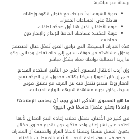
كيف تفرّق بين العرض المناسب والعرض
المضلل؟
هل شراء وحدة معاد بيعها أوفر من الشراء
من المطور؟
3 خطوات لفحص الشقة قبل كتابة العقد
هل هذا السعر عادل؟ تعلّم تقييم عقار
بنفسك.
هذه المواضيع لا تسوّق عقارًا بعينه، لكنها تسوّق ثقة العميل
فيك. ومع الوقت، تصبح المنصة مرجعًا يُستشار، لا مجرد وسيط
يُستغل.
كما أن هذا النوع من المحتوى يعزّز خوارزميات فيسبوك لصالحك.
فالمحتوى القيم يُحفظ، يُشارك، يُعلّق عليه، وكل هذا يرفع من
ترتيب ظهورك أمام عملاء جدد مجانًا أو بأقل تكلفة إعلانية لا
تغفل المحتوى اللحظي مثل القصص اليومية (Stories)، أو
العروض الخاصة ليوم واحد، أو استطلاعات الرأي السريعة، لأنها
تخلق ديناميكية وتجعل صفحتك نابضة بالحياة، وليست مجرد
أرشيف صور للعقارات.
هل الإعلانات الممولة ضرورية؟ وكيف يمكن أن تصبح أداة
فعّالة وليست مجرد تكلفة؟