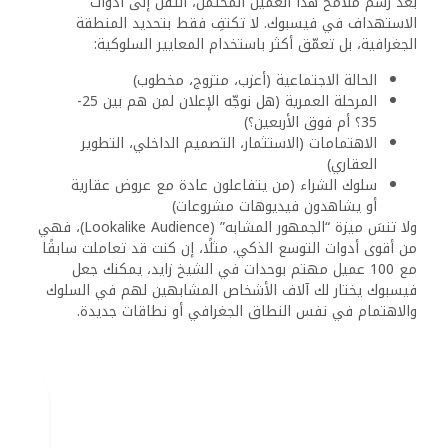
بعد رسم ملامح هذا العميل المحتمل، انتقل إلى أدوات
الاستهداف في فيسبوك. لا تكتفِ فقط بتحديد المنطقة
الجغرافية، بل تعمّق أكثر باستخدام المعايير السلوكية:
الحالة الاجتماعية (أعزب، متزوج، مخطوب)
المرحلة العمرية (هل نوجّه الإعلان لمن هم بين 25-
35؟ أم فوق الأربعين؟)
الاهتمامات (الاستثمار، التصميم الداخلي، التطوير
العقاري)
سلوك الشراء (من يتفاعلون عادة مع عروض عقارية
أو يشاهدون فيديوهات مشروعات)
ولا تنسَ ميزة “الجمهور المشابه” (Lookalike Audience)، فهي
من أقوى أدوات التوسع الذكي. مثلًا، إن كنت قد تعاملت سابقًا
مع 100 عميل مهتم بوحدات في الشيخ زايد، يمكنك جعل
فيسبوك يختار لك آلاف الأشخاص المشابهين لهم في السلوك
والاهتمام في نفس النطاق الجغرافي أو نطاقات جديدة.
هكذا، تُصبح حملتك دقيقة، مُوفِّرة في الميزانية، ومُركّزة على