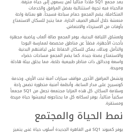
واللياقة البدنية، مما يعزز من صحتهم العامة. يضم النادي
الرياضي العديد من الملاعب المخصصة للتنس، وكرة السلة، وكرة
القدم، مما يوفر بيئة مثالية لممارسة هذه الأنشطة.
يلعب النادي الرياضي أيضًا دورًا اجتماعيًا في حياة المجتمع، حيث
يوفر مساحة للتجمعات والأنشطة المختلفة. بفضل الصالات
الرياضية المجهزة بالكامل ومسارات الركض والمشي ذات المناظر
الطبيعية الخلابة، يمكن للمقيمين ممارسة التمارين اليومية في
بيئة صحية ومنعشة.
المراكز التجارية والاجتماعية
يضمن كمبوند SQ1 توفير الاحتياجات الأساسية للسكان دون
الحاجة إلى مغادرة الكمبوند. يضم الكمبوند مركزًا تجاريًا ومولًا
يلبي احتياجات التسوق المختلفة من خلال مجموعة متنوعة من
المحلات التجارية.
توفر خيارات تناول الطعام في المطاعم والمقاهي المتنوعة
مجموعة من الأطباق الشهية والأجواء المناسبة للتجمعات
الاجتماعية. بالإضافة إلى ذلك، يوفر الهايبر ماركت الموجود داخل
الكمبوند جميع الضروريات اليومية والمواد الغذائية، مما يعزز من
راحة السكان.