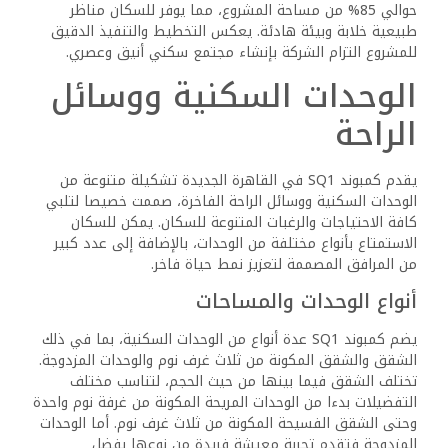
حوالي 85% من مساحة المشروع، مما يوفر للسكان مناظر
طبيعية خلابة وبيئة هادئة. يعكس التخطيط والتنفيذ الدقيق
للمشروع التزام الشركة بإنشاء مجتمع سكني أنيق وعصري.
الوحدات السكنية ووسائل
الراحة
يقدم كمبوند SQ1 في القاهرة الجديدة تشكيلة متنوعة من
الوحدات السكنية ووسائل الراحة الفاخرة، صممت خصيصا لتلبي
كافة الاحتياجات والرغبات المتنوعة للسكان. يمكن للسكان
الاستمتاع بأنواع مختلفة من الوحدات، بالإضافة إلى عدد كبير
من المرافق المصممة لتعزيز نمط حياة فاخر.
أنواع الوحدات والمساحات
يضم كمبوند SQ1 عدة أنواع من الوحدات السكنية، بما في ذلك
الشقق والشقق المكونة من ثلاث غرف نوم والوحدات المزدوجة.
تختلف الشقق فيما بينها من حيث الحجم، لتناسب مختلف
التفضيلات بدءا من الوحدات المريحة المكونة من غرفة نوم واحدة
وحتى الشقق الفسيحة المكونة من ثلاث غرف نوم. أما الوحدات
المزدوجة فتقدم تجربة معيشة فريدة من نوعها بفضل