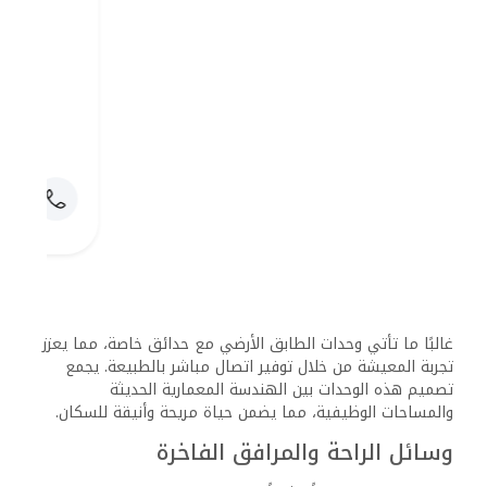
والتأمل. وبذلك، يمكن للسكان الحفاظ على لياقتهم البدنية
والاستمتاع بصحة جيدة. كما يضم المجمع مساحات خضراء
واسعة وحدائق ذات مناظر طبيعية خلابة، مما يخلق بيئة هادئة
ومريحة.
وتشمل المرافق الأخرى مواقف سيارات آمنة تحت الأرض، وخدمة
كونسيرج على مدار الساعة، وأنظمة أمنية متطورة تضمن راحة
وسلامة السكان. كل هذه المزايا مجتمعة تجعل من SQ1 مجمعاً
سكنياً مثالياً، يوفر لسكانه كل ما يحتاجونه ليعيشوا حياة مريحة
ومستقرة.
نمط الحياة والمجتمع
يوفر كمبوند SQ1 في القاهرة الجديدة أسلوب حياة غني يتميز
بمزيج متوازن بين الراحة والترفيه والرياضة والاجتماعيات. يوفر
الكمبوند بيئة سكنية نابضة بالحياة ومريحة، مع مرافق مصممة
لتعزيز الراحة والرفاهية.
المرافق الترفيهية والرياضية
يقدم كمبوند SQ1 مجموعة متنوعة من الأنشطة الترفيهية
والرياضية. يتمتع المقيمون بحمامات سباحة مخصصة للاستجمام