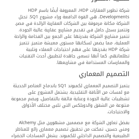
شركة تطوير العقارات HDP، المعروفة أيضًا باسم HDP
Developments، هي القوة الدافعة وراء مشروع SQ1. تحتل
الشركة مكانة مرموقة بين الشركات العقارية الرائدة في مصر،
وتتميز بسجل حافل في تقديم مشاريع عقارية عالية الجودة.
تتميز مشاريع الشركة بقدرتها على الجمع بين الفخامة والراحة
العملية، مما يضمن لسكانها مستوى معيشة متميز. تتميز
شركة HDP بقدرتها على فهم احتياجات العملاء وتلبية
تطلعاتهم، كما أنها تسعى جاهدة لتطبيق أحدث التقنيات
والممارسات المستدامة في مشاريعها.
التصميم المعماري
يتميز التصميم المعماري لكمبوند SQ1 باندماج العناصر الحديثة
مع لمسات من الأناقة التقليدية. يشتمل المشروع على
تشطيبات عالية الجودة وعناية فائقة بالتفاصيل، ويضم مجموعة
متنوعة من الشقق والدوبلكس التي تلبي مختلف الأذواق
والاحتياجات.
بفضل تعاون الشركة مع مصممين مشهورين مثل Alchemy
ومني حسين، تمكنت من تحقيق تصميم معماري رائع للمناظر
الطبيعية والتصميم الداخلي للكمبوند. يشغل المساحات الخضراء