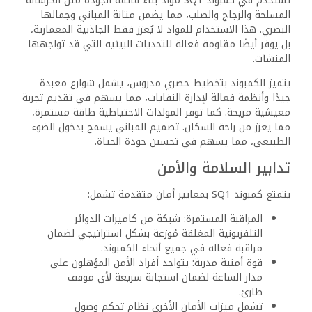
الأسئلة الشائعة
ما هي أنواع العقارات المتاحة للشراء أو
الإيجار في كمبوند SQ1؟
يقدم كمبوند SQ1 تشكيلة واسعة من الوحدات السكنية، تتضمن
الشقق والدوبلكس والفيلات. تم تصميم كل نوع من الوحدات
لتلبية احتياجات العائلات المختلفة، مما يوفر مساحات معيشة
فسيحة مع تشطيبات عصرية عالية الجودة.
ما هي وسائل الراحة والمرافق المتوفرة
في كمبوند SQ1؟
يتمتع المقيمون في كمبوند SQ1 بمجموعة متنوعة من وسائل
الراحة، مثل حمامات السباحة ومراكز اللياقة البدنية والحدائق
المورقة. بالإضافة إلى ذلك، يضم الكمبوند مساحات تجارية
ومقاهي ومطاعم، مما يعزز نمط حياة مريح وسهل.
كيف يتميز كمبوند SQ1 من حيث الاتصال
وسهولة الوصول إلى أجزاء أخرى من
القاهرة؟