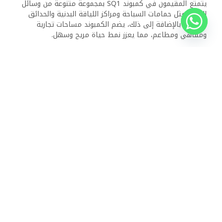
SQ1؟
يعتمد كمبوند SQ1 على نظام أمني شامل، بما في ذلك
المراقبة على مدار الساعة، ونقاط دخول محصنة، ووجود أفراد
أمن. تهدف هذه التدابير إلى توفير بيئة آمنة ومأمونة لجميع
السكان، مما يمنحهم شعورًا بالراحة والطمأنينة.
ذات الصلة