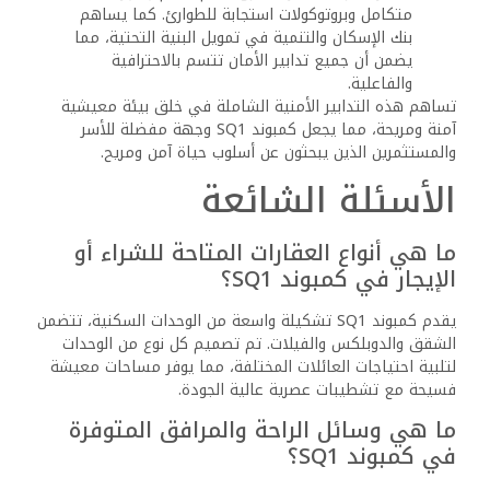
يتميز كمبوند SQ1 بموقعه الاستراتيجي في قلب القاهرة
الجديدة، مما يسهل الوصول إلى الطرق السريعة الرئيسية.
يتمتع المقيمون بوسائل نقل مريحة إلى وسط المدينة والمعالم
الشهيرة، مما يجعل التنقل أسهل.
ما هو نطاق الأسعار المبدئية للعقارات في
كمبوند SQ1؟
تتفاوت أسعار العقارات في كمبوند SQ1 حسب نوع الوحدة
وحجمها. وبشكل عام، فإن الأسعار تنافسية وتعكس مستوى
المعيشة العالي وجودة البناء المتاحة في الكمبوند.
هل توجد مدارس دولية أو مؤسسات
تعليمية قريبة من كمبوند SQ1؟
يوجد بالقرب من كمبوند SQ1 عدد من المدارس الدولية
والمؤسسات التعليمية المعروفة. تشمل هذه الخيارات التعليم
الابتدائي والثانوي والعالي، مما يضمن حصول الأسر على تعليم
عالي الجودة بالقرب من منازلهم.
ما هي التدابير الأمنية المتاحة في كمبوند