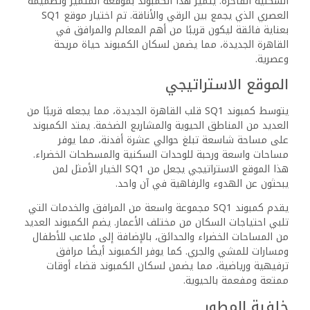
السكنية الفاخرة. يتميز هذا الكمبوند بموقعه المتميز وتصميمه
العصري الذي يجمع بين الرقي والأناقة. تم اختيار موقع SQ1
بعناية فائقة ليكون قريبًا من أهم المعالم والمرافق في
القاهرة الجديدة، مما يضمن لسكان الكمبوند حياة مريحة
وعصرية.
الموقع الاستراتيجي
يتوسط كمبوند SQ1 قلب القاهرة الجديدة، مما يجعله قريبًا من
العديد من المناطق الحيوية والمشاريع الضخمة. يمتد الكمبوند
على مساحة شاسعة تبلغ حوالي عشرة أفدنة، مما يوفر
مساحات واسعة ورحبة للوحدات السكنية والمسطحات الخضراء.
هذا الموقع الاستراتيجي يجعل من SQ1 الخيار الأمثل لمن
يبحثون عن الهدوء والرفاهية في آن واحد.
يقدم كمبوند SQ1 مجموعة واسعة من المرافق والخدمات التي
تلبي احتياجات السكان من مختلف الأعمار. يضم الكمبوند العديد
من المساحات الخضراء والحدائق، بالإضافة إلى ملاعب للأطفال
ومسارات للمشي والجري. كما يوفر الكمبوند أيضًا مرافق
ترفيهية ورياضية، مما يضمن لسكان الكمبوند قضاء أوقات
ممتعة ومفعمة بالحيوية.
خلفية المطور