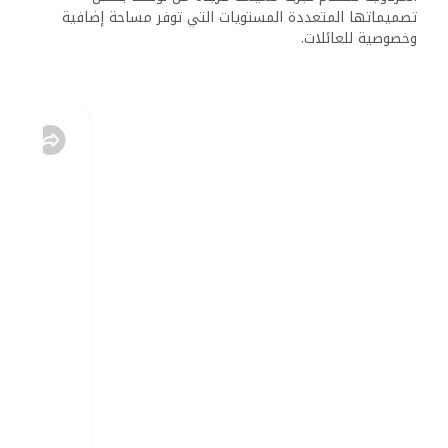
تصميماتها المتعددة المستويات التي توفر مساحة إضافية
وخصوصية للعائلات.
غالبًا ما تأتي وحدات الطابق الأرضي مع حدائق خاصة، مما يعزز
تجربة المعيشة من خلال توفير اتصال مباشر بالطبيعة. يجمع
تصميم هذه الوحدات بين الهندسة المعمارية الحديثة
والمساحات الوظيفية، مما يضمن حياة مريحة وأنيقة للسكان.
وسائل الراحة والمرافق الفاخرة
يعد مجمع SQ1 ملاذاً مثالياً لمن يسعون إلى حياة مترفة.
فالحياة فيه تجربة استثنائية بفضل المرافق والخدمات
المتكاملة. يضم المجمع حمام سباحة فسيحاً، هو بمثابة واحة
منعشة خلال أشهر الصيف الحارة، مما يتيح للسكان الاستمتاع
بأوقات من الاسترخاء والانتعاش.
ولعشاق اللياقة البدنية، يوفر المجمع صالة ألعاب رياضية مجهزة
بأحدث الأجهزة، فضلاً عن مناطق مخصصة لممارسة اليوجا