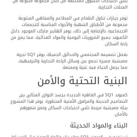
معيشية مريحة. كما توفر المولدات الاحتياطية طاقة مستمرة،
مما يعزز من راحة السكان. تصميم المباني يسمح بدخول الضوء
الطبيعي، مما يسهم في تحسين جودة الحياة.
تدابير السلامة والأمن
يتمتع كمبوند SQ1 بمعايير أمان متقدمة تشمل:
المراقبة المستمرة: شبكة من كاميرات الدوائر
التلفزيونية المغلقة مُوزعة بشكل استراتيجي لضمان
مراقبة فعالة في جميع أنحاء الكمبوند.
قوة أمنية مدربة: يتواجد أفراد الأمن المؤهلون على
مدار الساعة لضمان استجابة سريعة لأي موقف
طارئ.
تشمل ميزات الأمان الأخرى نظام تحكم وصول
متكامل وبروتوكولات استجابة للطوارئ. كما يساهم
بنك الإسكان والتنمية في تمويل البنية التحتية، مما
يضمن أن جميع تدابير الأمان تتسم بالاحترافية
والفاعلية.
تساهم هذه التدابير الأمنية الشاملة في خلق بيئة معيشية
آمنة ومريحة، مما يجعل كمبوند SQ1 وجهة مفضلة للأسر
والمستثمرين الذين يبحثون عن أسلوب حياة آمن ومريح.