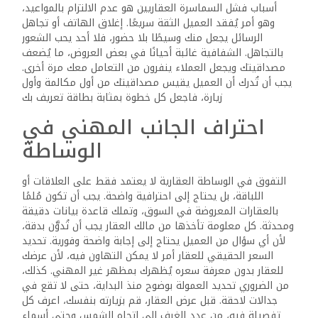
عميل اليوم هو من سيأتي لك بعميل الغد، والمصداقية هي ما
يبني لك شبكة من التوصيات والفرص المستمرة
ابقَ مطّلعًا على السوق
السوق العقاري لا يهدأ، والمشاريع لا تتوقف، والأسعار في تغير
دائم. لهذا عليك أن تتابع المجلات المتخصصة، والمواقع
الإلكترونية العقارية، والمنصات الرقمية الخاصة بالعقارات، لتبقى
على دراية بما يحدث وتعرف ما هو مطلوب وما هو متاح. سجل
الطلبات المماثلة للعقارات المعروضة لديك، وقارن بين المناطق
والأسعار والخدمات، حتى تصبح مصدر معرفة حقيقي للعميل
وليس مجرد وسيط
كيف تنتقل من سمسار إلى وكيل
عقاري؟
إذا أردت أن تنتقل إلى مستوى أعلى من الاحترافية، فكر في أن
تصبح وكيلًا عقاريًا. الفرق هنا ليس في الاسم فقط، بل في
المسؤولية. الوكيل لا يقتصر على إيجاد المشتري أو البائع، بل
يدير عملية التفاوض، وينظم العقود، ويتابع مراحل البيع أو
الشراء حتى تتم بسلاسة. ولكي تكون وكيلًا عقاريًا ناجحًا، يجب
أن تتمتع بخبرة واسعة، وأن تكون مطّلعًا دائمًا على أحدث الأخبار