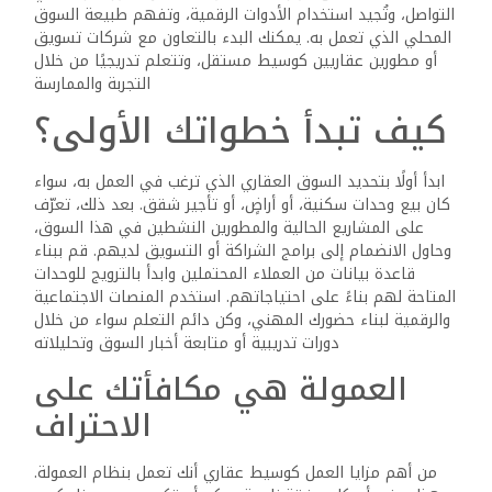
في
التواصل، وتُجيد استخدام الأدوات الرقمية، وتفهم طبيعة السوق
المجال؟
المحلي الذي تعمل به. يمكنك البدء بالتعاون مع شركات تسويق
الإجابة
أو مطورين عقاريين كوسيط مستقل، وتتعلم تدريجيًا من خلال
التجربة والممارسة
ببساطة:
نعم،
كيف تبدأ خطواتك الأولى؟
بل
ويمكنك
ابدأ أولًا بتحديد السوق العقاري الذي ترغب في العمل به، سواء
تحقيق
كان بيع وحدات سكنية، أو أراضٍ، أو تأجير شقق. بعد ذلك، تعرّف
دخل
على المشاريع الحالية والمطورين النشطين في هذا السوق،
مجزٍ
وحاول الانضمام إلى برامج الشراكة أو التسويق لديهم. قم ببناء
دون
قاعدة بيانات من العملاء المحتملين وابدأ بالترويج للوحدات
أن
المتاحة لهم بناءً على احتياجاتهم. استخدم المنصات الاجتماعية
والرقمية لبناء حضورك المهني، وكن دائم التعلم سواء من خلال
تغادر
دورات تدريبية أو متابعة أخبار السوق وتحليلاته
وظيفتك
العمولة هي مكافأتك على
الحالية
أو
الاحتراف
تتحمل
أي
من أهم مزايا العمل كوسيط عقاري أنك تعمل بنظام العمولة.
تكاليف