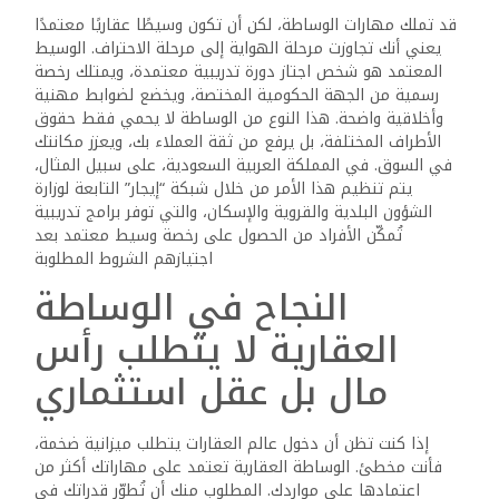
تتساءل:
قد تملك مهارات الوساطة، لكن أن تكون وسيطًا عقاريًا معتمدًا
يعني أنك تجاوزت مرحلة الهواية إلى مرحلة الاحتراف. الوسيط
هل
المعتمد هو شخص اجتاز دورة تدريبية معتمدة، ويمتلك رخصة
يمكنني
رسمية من الجهة الحكومية المختصة، ويخضع لضوابط مهنية
حقًا
وأخلاقية واضحة. هذا النوع من الوساطة لا يحمي فقط حقوق
أن
الأطراف المختلفة، بل يرفع من ثقة العملاء بك، ويعزز مكانتك
أصبح
في السوق. في المملكة العربية السعودية، على سبيل المثال،
وسيطًا
يتم تنظيم هذا الأمر من خلال شبكة “إيجار” التابعة لوزارة
عقاريًا
الشؤون البلدية والقروية والإسكان، والتي توفر برامج تدريبية
تُمكّن الأفراد من الحصول على رخصة وسيط معتمد بعد
ناجحًا
اجتيازهم الشروط المطلوبة
وأنا
النجاح في الوساطة
لا
أملك
العقارية لا يتطلب رأس
مكتبًا
عقاريًا؟
مال بل عقل استثماري
أو
حتى
إذا كنت تظن أن دخول عالم العقارات يتطلب ميزانية ضخمة،
خبرة
فأنت مخطئ. الوساطة العقارية تعتمد على مهاراتك أكثر من
طويلة
اعتمادها على مواردك. المطلوب منك أن تُطوّر قدراتك في