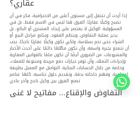
التدريبية أو من متابعة رواد القطاع. عندما تصبح خبيرًا، لا يعود
العميل يسألك فقط عن عقار، بل يطلب رأيك ونصيحتك الطريق
إلى النجاح في عالم الوساطة العقارية ليس طريقًا سهلًا، ولكنه
مفتوح أمام الجميع. لا يهم من أين تبدأ، الأهم أن تعرف إلى
أين تريد الوصول. كن مخلصًا في عملك، وكن محترفًا في أدائك،
وستجد أن هذه المهنة ليست فقط وسيلة للربح، بل أسلوب حياة
يعلّمك الكثير عن النفس والبشر والفرص. فهل أنت مستعد
لتبدأ؟
ذات الصلة