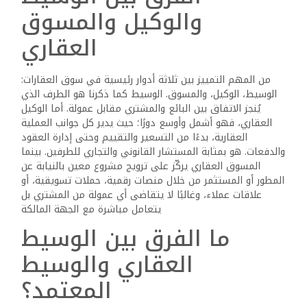
دون
والوكيل والمسوق
أن
العقاري
يملك
خبرة
مسبقة
من المهم التمييز بين ثلاثة أدوار رئيسية في سوق العقارات:
أو
الوسيط، الوكيل، والمسوق. الوسيط كما ذكرنا هو الطرف الذي
رأس
يُنجز الاتفاق بين البائع والمشتري مقابل عمولة. أما الوكيل
العقاري، فهو أشمل وأوسع دورًا؛ حيث يدير كل جوانب العملية
مال
العقارية، بدءًا من التسعير والتقييم وحتى إدارة العقود
ضخم.
والدفعات. هو بمثابة المستشار القانوني والتجاري للطرفين. بينما
مهنة
المسوق العقاري يركّز على ترويج مشروع معين بالنيابة عن
الوسيط
المطور أو المستثمر من خلال منصات رقمية، حملات تسويقية، أو
العقاري
علاقات عملاء، وغالبًا لا يتقاضى أي عمولة من المشتري بل
هي
يتعامل مباشرة مع الجهة المالكة
واحدة
ما الفرق بين الوسيط
من
العقاري والوسيط
هذه
الفرص
المعتمد؟
الذهبية.
قد