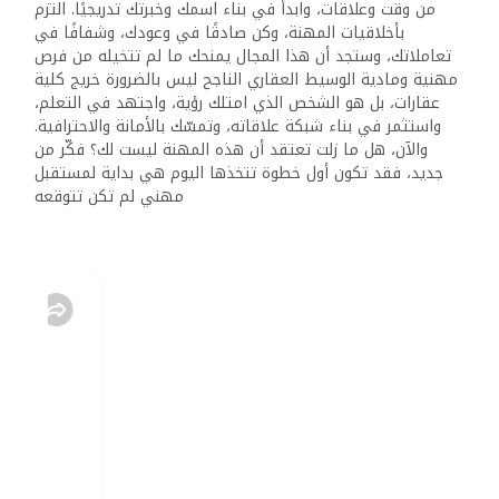
من وقت وعلاقات، وابدأ في بناء اسمك وخبرتك تدريجيًا. التزم
والالتزام
بأخلاقيات المهنة، وكن صادقًا في وعودك، وشفافًا في
بالقواعد
تعاملاتك، وستجد أن هذا المجال يمنحك ما لم تتخيله من فرص
الصحيحة
مهنية ومادية الوسيط العقاري الناجح ليس بالضرورة خريج كلية
عقارات، بل هو الشخص الذي امتلك رؤية، واجتهد في التعلم،
واستثمر في بناء شبكة علاقاته، وتمسّك بالأمانة والاحترافية.
والآن، هل ما زلت تعتقد أن هذه المهنة ليست لك؟ فكّر من
جديد، فقد تكون أول خطوة تتخذها اليوم هي بداية لمستقبل
مهني لم تكن تتوقعه
سمات السمسار العقاري
الناجح
لكي تصبح سمسارًا ناجحًا بحق، تحتاج إلى مجموعة من الصفات