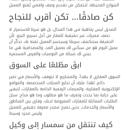
والمشروعات. من الضروري أيضًا أن تكون ملمًا بالقوانين العقارية
وإجراءات التملك، وأن توفر خيارات دفع مريحة ومتنوعة للعملاء،
وخاصة من خلال الحسابات البنكية. التواصل مع العميل بطريقة
احترافية، وفهم حاجاته بدقة، وتقديم حلول تناسبه، كلها عناصر
تصنع الفرق بين وكيل ناجح وآخر عادي
التفاوض والإقناع… مفاتيح لا غنى
عنها
سواء كنت سمسارًا أو وكيلًا، تظل مهارة التفاوض هي السلاح
الأقوى. عليك أن تعرف متى تتحدث ومتى تصمت، ومتى تضغط
ومتى تُساير، لتقود العميل لاتخاذ القرار دون أن يشعر بأنه تحت
ضغط. الإقناع لا يعني التلاعب، بل هو فن عرض الحقيقة بشكل
يجعلها أكثر قبولًا ووضوحًا
المعرفة قوة… فكن خبيرًا لا مجرد
ناقل
من يعمل في السوق العقاري دون أن يطور نفسه باستمرار،
سيتراجع سريعًا. لذلك اجعل المعرفة هدفك اليومي، وخصص
وقتًا لتعلّم كل جديد في المجال، سواء من خلال الدورات