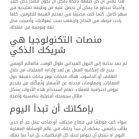
هذا يعني أن كل صفقة ناجحة يمكن أن تكون مصدر دخل كبير،
إضافية.
وأحيانًا تتجاوز ما يمكن أن تحصل عليه من وظيفة تقليدية في
السر
شهر كامل. كلما كنت محترفًا في تقديم القيمة للطرفين، كلما
لا
زادت فرصك في النجاح وارتفعت نسب عمولاتك، وأصبحت محل
يكمن
ثقة وتوصية من عملائك
في
منصات التكنولوجيا هي
الخلفية
شريكك الذكي
العقارية،
بل
لم تعد بحاجة إلى النزول الميداني طوال الوقت، فالعالم الرقمي
في
يتيح لك إمكانية العمل عن بُعد وإدارة العمليات من خلال
فهمك
الهاتف أو الحاسوب. هناك منصات توفر بيانات دقيقة حول
لطبيعة
العقارات، ومعلومات محدثة عن الأسعار، وتُمكّنك من تقديم
السوق،
عروض احترافية للعملاء. تعلم استخدام هذه الأدوات بشكل
وذكائك
فعّال سيمنحك أفضلية تنافسية واضحة
في
بإمكانك أن تبدأ اليوم
إدارة
العلاقات،
سواء كنت موظفًا في قطاع مختلف، أو صاحب عمل حر، أو حتى
وقدرتك
طالب جامعي، يمكنك أن تبدأ رحلتك في عالم الوساطة العقارية
على
اليوم. لا تنتظر أن تتوافر لديك كل الإمكانيات، بل ابدأ بما تملك
التعلم