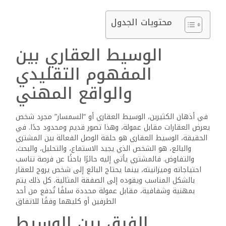
عالم
لا
محتويات الجدول
يعترف
بالثبات،
الوسيط العقاري بين
تبرز
بعض
المفهوم التقليدي
الفرص
والواقع المهني
التي
تحمل
بداخلها
في أذهان الكثيرين، الوسيط العقاري أو “السمسار” مجرد شخص
إمكانية
يعرض العقارات مقابل عمولة، وهذا تصور قديم ومحدود جدًا. في
التحول
الحقيقة، الوسيط العقاري هو حلقة الوصل الفعالة بين المشتري
الكامل
والبائع، هو الشخص الذي يجيد الاستماع، والتحليل، والبحث،
والتفاوض. فالمشتري يأتي إليه حائرًا باحثًا عن فرصة تناسب
في
احتياجاته وميزانيته، بينما يحتاج البائع إلى شخص يروج للعقار
المسار
بالشكل المناسب ويقوده إلى الصفقة المثالية. كل ذلك يتم
المهني
بمهنية وشفافية، مقابل عمولة محددة سلفًا تُدفع من أحد
والحياتي
الطرفين أو كليهما وفقًا للاتفاق
لأي
الفرق بين الوسيط
شخص