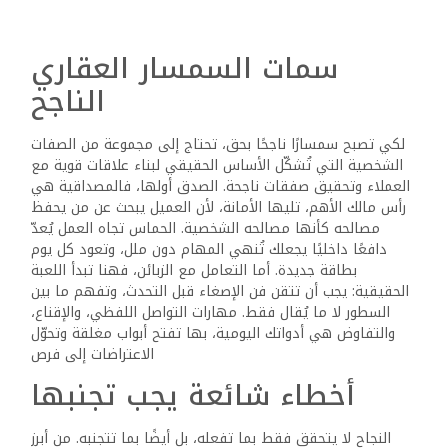
احتراف الجانب المهني في
الوساطة
التفوق في الوساطة العقارية لا يعتمد فقط على العلاقات أو
اللباقة، بل يحتاج إلى احترافية واضحة. يجب أن تكون مُلمًا
بالعقارات المعروضة في السوق، وتملك قاعدة بيانات دقيقة
ومحدثة. كل معلومة تأخذها من مالك العقار يجب أن تُدوَّن بدقة،
لأن أي سؤال من العميل يحتاج إلى إجابة واضحة وفورية. تحديد
السعر الحقيقي للعقار أمر لا يمكن التهاون فيه، لأن عرضك
للعقار بدون معرفة سعره يُظهرك بمظهر غير المهني. كذلك،
من الضروري تحديد العمولة بوضوح منذ البداية، حتى لا تقع في
جدالات لاحقة. قبل عرض العقار، قم بزيارته بنفسك، اعرف كل
تفصيلة فيه، من عدد الغرف إلى اتجاه الشمس وحتى أسماء
الشوارع المحيطة، لتتمكن من تقديم وصف واقعي يُقنع العميل
كن صادقًا… تكن أقرب للنجاح
الصدق ليس رفاهية في هذا المجال، بل هو شرط للاستمرار. لا
تضف مميزات غير حقيقية للعقار من أجل تسريع البيع، لأن
الحقيقة ستنكشف سريعًا وسيخسر العميل ثقته بك. تذكّر أن