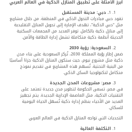
القلق بشأن الخصوصية
مع الاعتماد الكبير على الأنظمة المتصلة بالإنترنت، تبرز مخاوف
بشأن الخصوصية وحماية البيانات الشخصية. يتطلب التغلب على
هذا التحدي تبني معايير صارمة للأمن السيبراني.
المستقبل: منازل أكثر ذكاءً وإبداعًا
مع استمرار التقدم التكنولوجي، من المتوقع أن تصبح المنازل
الذكية أكثر تطورًا وابتكارًا. تقنيات مثل الذكاء الاصطناعي
وإنترنت الأشياء ستجعل هذه المنازل قادرة على التفاعل بشكل
أفضل مع سكانها. على سبيل المثال، يمكن لأنظمة الذكاء
الاصطناعي التعلم من عادات السكان واقتراح تحسينات تلقائية
بيئة المعيشة.
الخاتمة
تغير المنازل الذكية طريقة السكن في العالم العربي من خلال
توفير الراحة، الكفاءة، والأمان. ورغم التحديات التي تواجه تبني
هذه التكنولوجيا على نطاق واسع، إلا أن الفوائد التي تقدمها
تجعلها جزءًا لا غنى عنه من مستقبل السكن في المنطقة. مع
التوجه نحو التحضر والاستدامة، ستستمر المنازل الذكية في لعب
دور محوري في تحسين جودة الحياة وتلبية احتياجات السكان
العرب في القرن الحادي والعشرين.