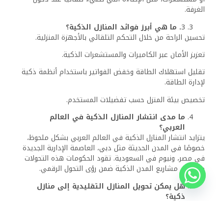
نقص البنية التحتية: بعض المناطق تفتقر إلى الإنترنت السريع
الضروري لهذه التقنيات.
الخصوصية والأمان: القلق بشأن اختراق البيانات الشخصية بسبب
الاتصال الدائم بالإنترنت.
كيف تساهم المنازل الذكية في الاستدامة
البيئية؟
تعمل المنازل الذكية على تحسين استهلاك الطاقة عبر أنظمة
ذكية تدير الإضاءة والتكييف والتدفئة. كما تقلل الهدر في
استهلاك المياه والكهرباء، مما يساهم في تقليل البصمة
الكربونية وحماية البيئة.
هل تُعد المنازل الذكية استثمارًا جيدًا؟
نعم، فبالرغم من التكلفة الأولية العالية، توفر المنازل الذكية
تكاليف الطاقة على المدى الطويل، وتحسن من قيمة العقار في
السوق العقارية. كما أنها تعزز الراحة والأمان، ما يجعلها
استثمارًا مستدامًا.
ذات الصلة