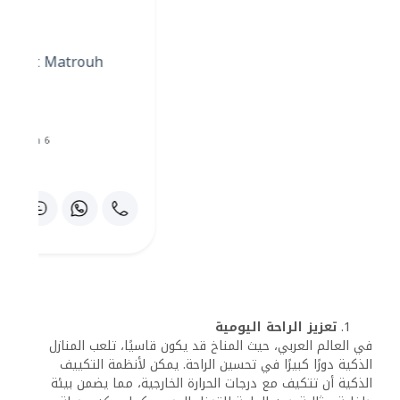
الكهرباء والماء. يمكن لهذه الأنظمة تحليل استهلاك الطاقة
وتقديم تقارير يومية، مما يُمكّن السكان من تعديل سلوكياتهم
لتوفير التكاليف والحفاظ على البيئة.
تعزيز الأمن والسلامة
الأمن هو أولوية رئيسية في أي منزل، والمنازل الذكية توفر
مستويات متقدمة من الحماية. يمكن أن تتضمن هذه الأنظمة
كاميرات مراقبة متصلة بالإنترنت، أقفال ذكية تُفتح ببصمة
الإصبع أو عبر التطبيقات، وأجهزة استشعار للحريق أو تسرب
الغاز. هذه التقنيات ليست فقط عملية ولكنها تعطي السكان
شعورًا بالاطمئنان، وهو ما يجعلها خيارًا جذابًا للأسر العربية.
تخصيص تجربة السكن
تتيح المنازل الذكية للسكان تخصيص بيئتهم المعيشية بناءً
على احتياجاتهم. من خلال تطبيقات الهاتف المحمول، يمكن
جدولة مواعيد تشغيل الأجهزة، مثل إعداد القهوة في الصباح أو
ضبط الإضاءة لتتناسب مع المزاج. هذا المستوى من التخصيص
يجعل السكن في المنازل الذكية تجربة فريدة مصممة خصيصًا
لكل فرد.
أهمية المنازل الذكية في العالم العربي
1
. التكيف مع التحضر السريع