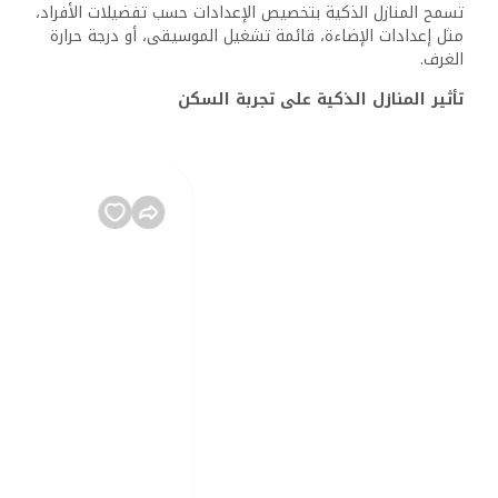
تسمح المنازل الذكية بتخصيص الإعدادات حسب تفضيلات الأفراد،
مثل إعدادات الإضاءة، قائمة تشغيل الموسيقى، أو درجة حرارة
الغرف.
تأثير المنازل الذكية على تجربة السكن
تعزيز الراحة اليومية
في العالم العربي، حيث المناخ قد يكون قاسيًا، تلعب المنازل
الذكية دورًا كبيرًا في تحسين الراحة. يمكن لأنظمة التكييف
الذكية أن تتكيف مع درجات الحرارة الخارجية، مما يضمن بيئة
داخلية مثالية دون الحاجة للتدخل اليدوي. كما يمكن جدولة
الإضاءة لتتناسب مع أنماط الحياة اليومية، مما يخلق جوًا مريحًا
ويقلل من استهلاك الطاقة.
تحسين كفاءة استهلاك الطاقة
تعاني العديد من دول العالم العربي من تحديات تتعلق
بالاستهلاك الكبير للطاقة، خاصة في فصول الصيف. توفر المنازل
الذكية حلولًا مستدامة من خلال أنظمة مراقبة استهلاك