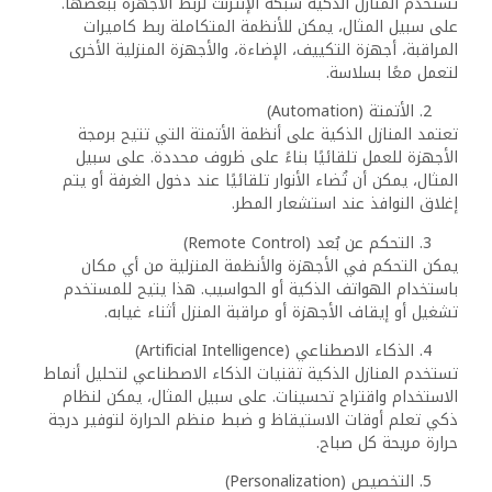
تستخدم المنازل الذكية شبكة الإنترنت لربط الأجهزة ببعضها.
على سبيل المثال، يمكن للأنظمة المتكاملة ربط كاميرات
المراقبة، أجهزة التكييف، الإضاءة، والأجهزة المنزلية الأخرى
لتعمل معًا بسلاسة.
الأتمتة (Automation)
تعتمد المنازل الذكية على أنظمة الأتمتة التي تتيح برمجة
الأجهزة للعمل تلقائيًا بناءً على ظروف محددة. على سبيل
المثال، يمكن أن تُضاء الأنوار تلقائيًا عند دخول الغرفة أو يتم
إغلاق النوافذ عند استشعار المطر.
التحكم عن بُعد (Remote Control)
يمكن التحكم في الأجهزة والأنظمة المنزلية من أي مكان
باستخدام الهواتف الذكية أو الحواسيب. هذا يتيح للمستخدم
تشغيل أو إيقاف الأجهزة أو مراقبة المنزل أثناء غيابه.
الذكاء الاصطناعي (Artificial Intelligence)
تستخدم المنازل الذكية تقنيات الذكاء الاصطناعي لتحليل أنماط
الاستخدام واقتراح تحسينات. على سبيل المثال، يمكن لنظام
ذكي تعلم أوقات الاستيقاظ و ضبط منظم الحرارة لتوفير درجة
حرارة مريحة كل صباح.
التخصيص (Personalization)