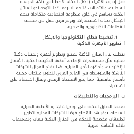
السعودية: رؤية 2030
ضمن إطار رؤية المملكة 2030، تُركز السعودية على بناء مدن
ذكية مثل مشروع نيوم، حيث ستكون المنازل الذكية جزءًا أساسيًا
من البنية التحتية. تُسهم هذه المشاريع في تقديم نموذج
متكامل لتكنولوجيا السكن الذكي.
مصر: مشروعات المدن الجديدة
في مصر، تسعى الحكومة لتطوير مدن جديدة تعتمد على
التقنيات الذكية، مثل العاصمة الإدارية الجديدة. يتم تجهيز
العديد من الأحياء بنظم إدارة ذكية تُسهل الحياة اليومية
للسكان.
التحديات التي تواجه المنازل الذكية في العالم العربي
التكلفة العالية
رغم فوائد المنازل الذكية، تظل تكلفة هذه التقنيات مرتفعة
مقارنة بالمنازل التقليدية. هذا يجعلها غير متاحة لشرائح واسعة
من السكان.
نقص البنية التحتية
في بعض المناطق العربية، قد يكون نقص الإنترنت السريع أو
البنية التحتية الرقمية عائقًا أمام انتشار المنازل الذكية.