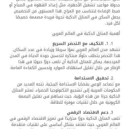
يتطلب بناء المنازل الذكية تصنيع وتطوير أجهزة وتقنيات ذكية
محلية مثل مستشعرات الإضاءة، أنظمة التكييف الذكية، الأقفال
الإلكترونية، وأجهزة الأمن المنزلية. هذا يفتح المجال للشركات
الناشئة والمتوسطة في العالم العربي لتطوير منتجات محلية
بأسعار تنافسية، مما يعزز الاقتصاد الرقمي ويقلل الاعتماد على
الاستيراد.
ب.
البرمجيات والتطبيقات
تعتمد المنازل الذكية على برمجيات لإدارة الأنظمة المنزلية
المتصلة. يوفر هذا القطاع فرصًا للشركات المحلية لتطوير
تطبيقات مخصصة للتحكم في المنازل الذكية بلغات وتصميمات
تلائم الثقافة العربية.
أبرز الأمثلة على تطبيق المنازل الذكية في العالم العربي
1
. دبي: مدينة المستقبل
تقود دبي مبادرات التحول الذكي في المنطقة. من خلال مشاريع
مثل “دبي الذكية”، تهدف الإمارة إلى تحويل المنازل التقليدية
إلى منازل ذكية بالكامل. توفر العديد من المجمعات السكنية
الحديثة أنظمة ذكية متكاملة تشمل إدارة الطاقة والأمن.