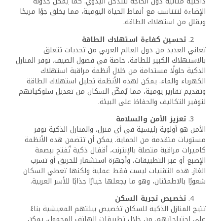
تشهد مدن العالم العربي نموًا سريعًا وزيادة في عدد السكان.
هذا التحضر يتطلب حلولًا مبتكرة لتحسين جودة الحياة في المدن
المزدحمة. يمكن للمنازل الذكية أن تلعب دورًا حيويًا في هذا
الإطار من خلال تقليل استهلاك الموارد وتحسين الكفاءة العامة.
تحقيق الاستدامة
مع تصاعد الوعي بقضايا الاستدامة البيئية، تتجه العديد من
الحكومات العربية إلى تشجيع التكنولوجيا الخضراء. تعتبر المنازل
الذكية جزءًا من هذه الرؤية، حيث تساهم في تقليل البصمة
الكربونية من خلال تقنيات موفرة للطاقة.
دعم الاقتصاد الرقمي
تلعب المنازل الذكية دورًا متزايدًا في تعزيز الاقتصاد الرقمي في
العالم العربي، حيث تعتمد بشكل أساسي على تقنيات متقدمة
مثل إنترنت الأشياء (IoT)، الذكاء الاصطناعي (AI)، الحوسبة
السحابية، والاتصالات فائقة السرعة. هذا التوجه نحو المنازل
الذكية يساهم في خلق منظومة اقتصادية متكاملة تدعم
الابتكار، تجذب الاستثمارات، وتوفر فرص عمل في مختلف
القطاعات التكنولوجية والخدمية.
تنشيط قطاع التكنولوجيا والابتكار
أ.
تطوير الأجهزة الذكية