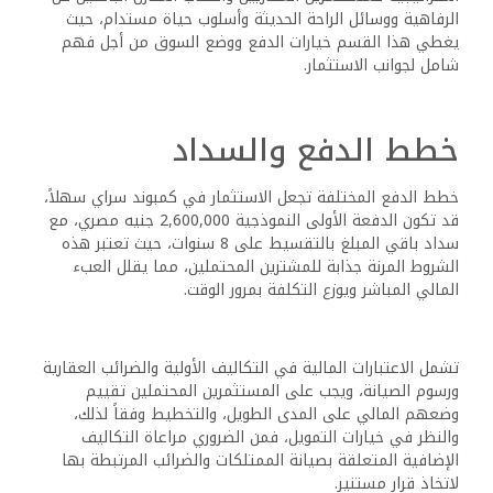
الرفاهية ووسائل الراحة الحديثة وأسلوب حياة مستدام، حيث
يغطي هذا القسم خيارات الدفع ووضع السوق من أجل فهم
شامل لجوانب الاستثمار.
خطط الدفع والسداد
خطط الدفع المختلفة تجعل الاستثمار في كمبوند سراي سهلاً،
قد تكون الدفعة الأولى النموذجية 2,600,000 جنيه مصري، مع
سداد باقي المبلغ بالتقسيط على 8 سنوات، حيث تعتبر هذه
الشروط المرنة جذابة للمشترين المحتملين، مما يقلل العبء
المالي المباشر ويوزع التكلفة بمرور الوقت.
تشمل الاعتبارات المالية في التكاليف الأولية والضرائب العقارية
ورسوم الصيانة، ويجب على المستثمرين المحتملين تقييم
وضعهم المالي على المدى الطويل، والتخطيط وفقاً لذلك،
والنظر في خيارات التمويل، فمن الضروري مراعاة التكاليف
الإضافية المتعلقة بصيانة الممتلكات والضرائب المرتبطة بها
لاتخاذ قرار مستنير.