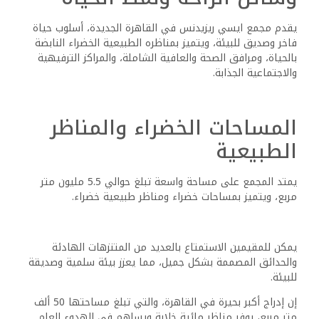
يقدم مجمع ايسي ريزيدنس في القاهرة الجديدة، أسلوب حياة
فاخر وصديق للبيئة، ويتميز بمناظره الطبيعية الخضراء النابضة
بالحياة، ومرافق الصحة والعافية الشاملة، والمراكز الترفيهية
والاجتماعية الجذابة.
المساحات الخضراء والمناظر
الطبيعية
يمتد المجمع على مساحة واسعة تبلغ حوالي 5.5 مليون متر
مربع، ويتميز بمساحات خضراء ومناظر طبيعية خضراء.
يمكن للمقيمين الاستمتاع بالعديد من المتنزهات الهادئة
والحدائق المصممة بشكل جميل، مما يعزز بيئة سلمية وصديقة
للبيئة.
إن إدراج أكبر بحيرة في القاهرة، والتي تبلغ مساحتها 50 ألف
متر مربع، يوفر مناظر مائية خلابة ويساهم في الهدوء العام