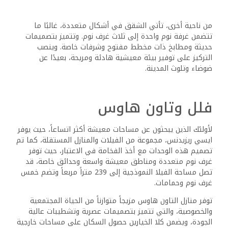
من ناحية أخرى، تأتي الشقق في أشكال متعددة، غالبًا ما
تتضمن غرفة نوم واحدة إلى ثلاث غرف نوم. وتتميز بتصميمات
حديثة ومطابخ ذات مخطط مفتوح وشرفات خاصة. وينصب
التركيز على توفير بيئة معيشية هادئة ومريحة، بعيدًا عن
ضوضاء وتلوث المدينة.
فلل وتاون هاوس
لأولئك الذين يبحثون عن مساحات معيشة أكثر اتساعاً، حيث يوفر
ايسي ريزيدنس، مجموعة من الفيلات والمنازل المستقلة، كما تم
تصميم هذه الوحدات مع أخذ الفخامة في الاعتبار، حيث توفر
غرف نوم متعددة ومناطق معيشة واسعة وحدائق خاصة، قد
تصل مساحة الفيلا النموذجية إلى 239 متراً مربعاً وتضم خمس
غرف نوم وحمامات.
توفر منازل التاون هاوس مزيجاً متوازناً من الحياة المجتمعية
والخصوصية، والتي تتميز بتصميمات عصرية وتشطيبات عالية
الجودة، ويضمن كلا الخيارين حصول السكان على مساحات خارجية