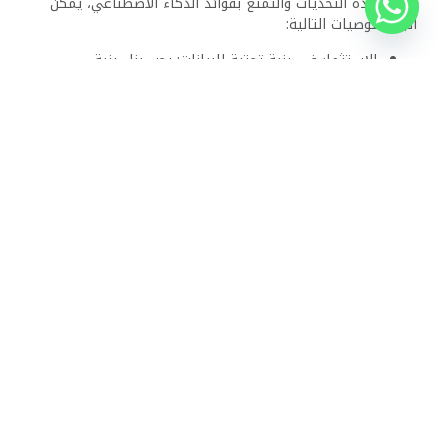
نوفمبر 30, 2025
8:37 م
منتجع رويال بريكا بيتش، خليج سوما: وجهة متميزة للمتعة
والاسترخاء
يقع منتجع رويال بريكا بيتش في خليج سوما بمصر، ويوفر ملاذًا
استثنائيًا لمحبي الشاطئ والباحثين
اقرأ المقال كاملًا