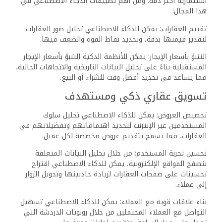
تحسين تجربة المستأجرين: يمكن لتطبيقات الجوال التي تعتمد
على الذكاء الاصطناعي تسهيل حياة المستأجرين من خلال توفير
خدمات متعددة، مثل طلب الصيانة والدفع الإلكتروني والحصول
على معلومات حول المبنى.
تحليل أداء العقارات: يمكن للذكاء الاصطناعي تحليل أداء
العقارات وتقديم تقارير مفصلة للملاك حول العائد على
الاستثمار والمناطق التي تحتاج إلى تحسين.
عقود ذكية وشفافة
عقود مرنة: يمكن للذكاء الاصطناعي إنشاء عقود إيجار ذكية
تتكيف تلقائيًا مع التغيرات في الظروف السوقية.
تتبع المدفوعات الآلي: يمكن للأنظمة الذكية تتبع المدفوعات
بشكل آلي وإرسال تنبيهات في حالة حدوث أي تأخير.
تحديات وتوصيات
على الرغم من التقدم الكبير الذي أحرزه الذكاء الاصطناعي، إلا
أنه لا يخلو من التحديات التي قد تعوق تطبيقه على نطاق
واسع. من أبرز هذه التحديات: