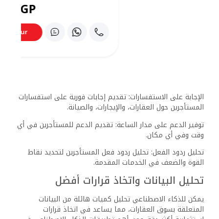
تسويق عقاري ذكي ومستهدف
تخصيص العروض: يمكن للذكاء الاصطناعي تحليل سلوك
المستخدمين عبر الإنترنت لتحديد اهتماماتهم وتفضيلاتهم في
العقارات، مما يسمح بتقديم عروض مخصصة لكل عميل.
تحسين تجربة المستخدم: من خلال تحليل البيانات المتعلقة
بتصفح المواقع الإلكترونية، يمكن للذكاء الاصطناعي اقتراح
تحسينات على صفحات العقارات لزيادة جاذبيتها وتحويل الزوار
إلى عملاء.
بناء علاقات قوية مع العملاء: يمكن للذكاء الاصطناعي تسهيل
التواصل مع العملاء المحتملين من خلال روبوتات الدردشة التي
تعمل على مدار الساعة، وتقديم إجابات فورية على
استفساراتهم.
إدارة عقارات ذكية وكفاءة
صيانة وقائية: يمكن للذكاء الاصطناعي التنبؤ بالأعطال المحتملة
في المباني من خلال تحليل البيانات التاريخية، مما يساهم في
تقليل التكاليف وزيادة عمر المبنى.