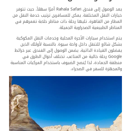
فندق رحالة سفاري
يقدم فندق Rahala Safari Hotel مجموعة من المرافق
والخدمات المصممة لتعزيز تجربة الضيوف. يلبي الفندق احتياجات
المسافرين بغرض الترفيه والعمل على حد سواء مع وسائل الراحة
المدروسة، مما يضمن الراحة والملاءمة.
الأعمال والاتصال
بالنسبة لأولئك الذين يقومون برحلات عمل، يضم فندق Rahala
Safari مركزًا مخصصًا لرجال الأعمال مجهزًا بالخدمات الأساسية
مثل الفاكس وخدمة الواي فاي المجانية في جميع أنحاء مكان
الإقامة. يمكن للضيوف البقاء على اتصال وإنتاجية أثناء
الاستمتاع بأجواء الفندق الهادئة. يتوفر الموظفون على مدار
الساعة طوال أيام الأسبوع للمساعدة في تلبية أي احتياجات
إدارية. بالإضافة إلى ذلك، هناك الكثير من المساحات المشتركة
للاجتماعات أو جلسات العصف الذهني، مما يسمح ببيئة عمل
منتجة وسط مناظر صحراوية خلابة.
الصحة والسلامة والرفاهية
يعطي الفندق الأولوية لصحة الضيوف وسلامتهم من خلال