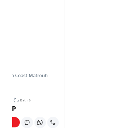
ميزات الغرفة والإقامة
يضم الفندق 18 غرفة نوم مزدوجة مريحة، تم تصميم كل منها
لتوفير بيئة مريحة. الغرف مجهزة بما يلي:
تكييف الهواء: ضروري للراحة في درجات حرارة الصحراء.
الحمام الخاص: يضمن الخصوصية والراحة للضيوف.
الثلاجة: مثالية لحفظ المرطبات باردة أثناء الإقامة.
خدمة الإيقاظ: يمكن للموظفين مساعدة الضيوف في الوصول
في الوقت المحدد لرحلاتهم الاستكشافية أو أنشطتهم.
تحتوي العديد من الغرف أيضًا على مدفأة مريحة، مما يعزز
الأجواء ويوفر الدفء خلال ليالي الصحراء الباردة.