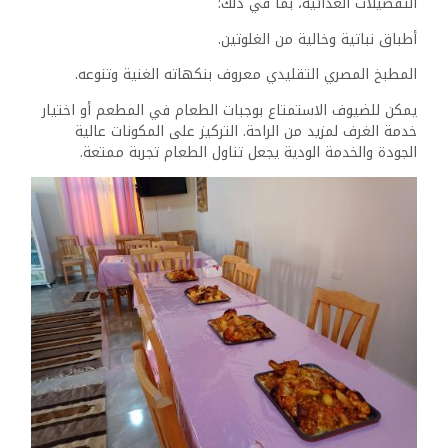
هذه الرحلات المناظر الطبيعية السريالية للصحراء البيضاء.
ركوب الجمال: طريقة كلاسيكية لتجربة التضاريس الصحراوية
وجمالها الفريد.
التنزه في الطبيعة: مسارات مناسبة لجميع مستويات اللياقة
البدنية تتيح للزوار التواصل مع البيئة المحيطة.
إن تفاني الفندق في الأنشطة يشجع الضيوف على اكتشاف
قلب الصحراء الغربية، مما يعزز تجربتهم الشاملة في هذه
المنطقة الرائعة.
موقع فندق رحالة
سفاري
يتمتع فندق Rahala Safari Hotel بموقع استراتيجي في بيئة
قصر الفرافرة الهادئة، مما يوفر للضيوف فرصة فريدة
لاستكشاف المناظر الطبيعية الآسرة في واحة سيوة والمناطق
المحيطة بها. إن إمكانية وصول الفندق إلى مناطق الجذب
المحلية وخيارات النقل تعزز التجربة الشاملة للزوار.
القرب من مناطق الجذب المحلية