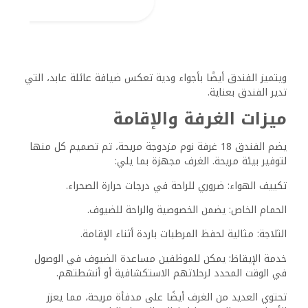
تجربة تناول الطعام
يعد تناول الطعام في فندق Rahala Safari Hotel أحد المعالم
المميزة للضيوف. يركز المطعم الموجود في الموقع على تقديم
المكونات الطازجة من مصادر محلية. تلبي خيارات القائمة مختلف
التفضيلات الغذائية، بما في ذلك:
أطباق نباتية وخالية من الغلوتين.
المطبخ المصري التقليدي معروف بنكهاته الغنية وتنوعه.
يمكن للضيوف الاستمتاع بوجبات الطعام في المطعم أو اختيار
خدمة الغرف لمزيد من الراحة. التركيز على المكونات عالية
الجودة والخدمة الودية يجعل تناول الطعام تجربة ممتعة.