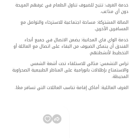
خدمة الغرف: تتيح للضيوف تناول الطعام في غرفهم المريحة
دون أي متاعب.
الصالة المشتركة: مساحة اجتماعية للاسترخاء والتواصل مع
المسافرين الآخرين.
خدمة الواي فاي المجانية: يضمن الاتصال في جميع أنحاء
الفندق أن يتمكن الضيوف من البقاء على اتصال مع العائلة أو
التخطيط لأنشطتهم.
تراس التشمس: مثالي للاستلقاء تحت أشعة الشمس
والاستمتاع بإطلالات بانورامية على المناظر الطبيعية الصحراوية
المحيطة.
الغرف العائلية: أماكن إقامة تناسب العائلات التي تسافر معًا.
ويتميز الفندق أيضًا بأجواء ودية تعكس ضيافة عائلة عابد، التي
تدير الفندق بعناية.