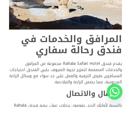
وسائل الراحة المختلفة. يمكن للضيوف الاستمتاع بمنطقة
الحديقة المثالية للاسترخاء أو المشي على مهل. تتوفر أنشطة
خارجية مثل المشي لمسافات طويلة وجولات المشي في
المناظر الطبيعية الصحراوية المحيطة، مما يعزز الرفاهية من
خلال التفاعل مع الطبيعة. يشتهر الفندق أيضًا بضيافته ذات
الطراز البدوي، مما يخلق أجواء دافئة وترحيبية. تضمن مرافق
مواقف السيارات المجانية الراحة للمسافرين بالسيارة. يركز
الفندق على توفير بيئة آمنة، مما يوفر راحة البال للزوار.
ذات الصلة