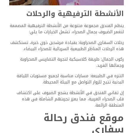
يوفر الفندق بوابة إلى العديد من مناطق الجذب المحلية. يمكن
للضيوف الوصول بسهولة إلى الصحراء البيضاء المذهلة التي
تتميز بجيولوجيتها الرائعة ومناظرها الطبيعية الفريدة. وتجذب
الينابيع الساخنة القريبة، المشهورة بخصائصها العلاجية، الزوار
الباحثين عن الاسترخاء.
كما يتم عرض الفن المحلي من خلال الحرف التقليدية في
المنطقة، مما يوفر للضيوف نظرة ثاقبة للتراث الفني الغني
لبيئة الواحات. ويقع الفندق على بعد مسافة قصيرة من المناظر
الطبيعية الخصبة لواحة الفرافرة، مما يسمح بمشاهدة المعالم
السياحية والتجارب الثقافية المختلفة.
الحركة والانتقال
يعد الوصول إلى فندق Rahala Safari أمرًا سهلاً، حيث تتوفر
خيارات النقل المختلفة. يمكن للمسافرين ترتيب خدمة النقل من
المطار من القاهرة، تليها رحلة ذات مناظر خلابة تغمرهم في
المناظر الطبيعية الصحراوية الجميلة.
يتم استخدام سيارات الأجرة المحلية وخدمات النقل المكوكية
بشكل شائع للتنقل داخل واحة سيوة. بالنسبة لأولئك الذين