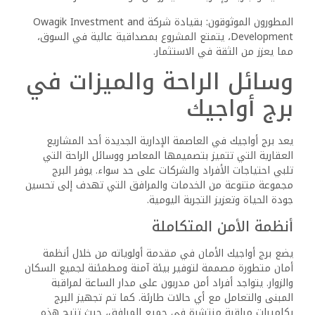
المطورون الموثوقون: بقيادة شركة Owagik Investment and
Development، يتمتع المشروع بمصداقية عالية في السوق،
مما يعزز من الثقة في الاستثمار.
وسائل الراحة والميزات في
برج أواجيك
يعد برج أواجيك في العاصمة الإدارية الجديدة أحد المشاريع
العقارية التي تتميز بتصميمها المعاصر ووسائل الراحة التي
تلبي احتياجات الأفراد والشركات على حد سواء. يوفر البرج
مجموعة متنوعة من الخدمات والمرافق التي تهدف إلى تحسين
جودة الحياة وتعزيز التجربة اليومية.
أنظمة الأمن المتكاملة
يضع برج أواجيك الأمان في مقدمة أولوياته من خلال أنظمة
أمان متطورة مصممة لتوفير بيئة آمنة ومطمئنة لجميع السكان
والزوار. يتواجد أفراد أمن مدربون على مدار الساعة لمراقبة
المبنى والتعامل مع أي حالات طارئة. كما تم تجهيز البرج
بكاميرات مراقبة منتشرة في جميع المرافق، حيث تتيح هذه