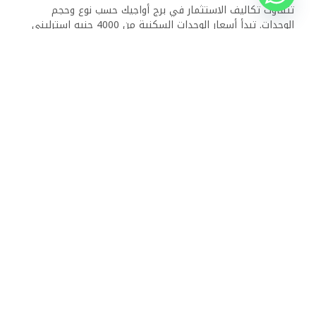
تتفاوت تكاليف الاستثمار في برج أواجيك حسب نوع وحجم
الوحدات. تبدأ أسعار الوحدات السكنية من 4000 جنيه إسترليني
للمتر المربع، بينما تصل أسعار المساحات التجارية إلى 17000
جنيه إسترليني للمتر المربع. هذه الأسعار تنافسية بالنظر إلى
موقع البرج والمزايا التي يقدمها، ما يجعله فرصة استثمارية
جذابة.
هل يمكن جدولة جولات مصحوبة بمرشدين
لبرج أواجيك؟
نعم، يمكن للزوار ترتيب جولات مصحوبة بمرشدين لاستكشاف برج
أواجيك. تتيح هذه الجولات فرصة للاطلاع على تصميم المبنى
والمرافق المتاحة، فضلاً عن تقديم نظرة على فرص الاستثمار
والمزايا التي يقدمها البرج. تشمل الجولات معلومات تفصيلية
حول الوحدات السكنية والتجارية والخدمات المتاحة.
ما هي السمات المعمارية الفريدة لبرج
أواجيك؟
يتميز برج أواجيك بتصميم معماري حديث يتسم بالجمالية
والوظيفية. يتضمن البرج استخدام مواد بناء مستدامة وأنظمة
موفرة للطاقة، مع إضافة عناصر مثل المناظر الطبيعية