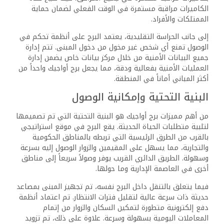
الكاميرات مراقبة مستمرة في الوقت الفعلي لضمان حماية
الممتلكات والأفراد.
إلى جانب الحراسة التقليدية، يعتمد البرج على أنظمة تحكم في
الوصول تمنع أي شخص غير مخول من دخول المبنى. تتم إدارة
جميع البيانات الأمنية من خلال مركز بيانات خاص يضمن إدارة
العمليات الأمنية بفعالية ودقة، مما يجعل برج أواجيك واحداً من
أكثر المباني أماناً في المنطقة.
البنية التحتية وإمكانية الوصول
من أهم مميزات برج أواجيك هو البنية التحتية التي تم تصميمها
لتلبية متطلبات الحياة الحديثة. يقع البرج في موقع استراتيجي
بالقرب من الطرق الرئيسية التي تربطه بالمناطق الحكومية
والتجارية، مما يسهل على المقيمين والزوار الوصول إليه بسرعة
وسهولة. الطريق الدائري القريب يوفر وصولاً سريعاً إلى مناطق
أخرى في العاصمة الإدارية وما حولها.
فيما يتعلق بالتنقل داخل البرج نفسه، تم تجهيز المبنى بمصاعد
حديثة ذات سرعة عالية لتقليل فترات الانتظار. تم اعتماد أنظمة
دفع إلكترونية متطورة لتمكين السكان والزوار من إتمام
المعاملات اليومية بسهولة وسرعة. علاوة على ذلك، تم تزويد