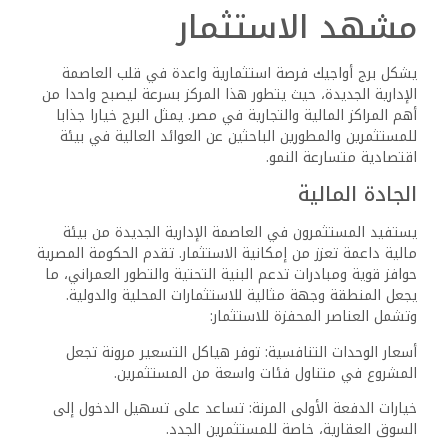
مشهد الاستثمار
يشكل برج أواجيك فرصة استثمارية واعدة في قلب العاصمة
الإدارية الجديدة، حيث يتطور هذا المركز بسرعة ليصبح واحدا من
أهم المراكز المالية والتجارية في مصر. يمثل البرج خيارا جذابا
للمستثمرين والمطورين الباحثين عن العوائد العالية في بيئة
اقتصادية متسارعة النمو.
الجادة المالية
يستفيد المستثمرون في العاصمة الإدارية الجديدة من بيئة
مالية داعمة تعزز من إمكانية الاستثمار. تقدم الحكومة المصرية
حوافز قوية ومبادرات تدعم البنية التحتية والتطور العمراني، ما
يجعل المنطقة وجهة مثالية للاستثمارات المحلية والدولية.
وتشمل العناصر المحفزة للاستثمار:
أسعار الوحدات التنافسية: توفر هياكل التسعير مرونة تجعل
المشروع في متناول فئات واسعة من المستثمرين.
خيارات الدفعة الأولى المرنة: تساعد على تسهيل الدخول إلى
السوق العقارية، خاصة للمستثمرين الجدد.