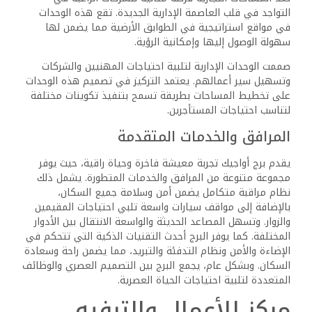
التواجد في قلب العاصمة الإدارية الجديدة. تقع هذه الوحدات
في مواقع استراتيجية في الطوابق الأرضية مما يضمن لها
سهولة الوصول إليها وإمكانية الرؤية.
صممت الوحدات الإدارية لتلبية احتياجات المهنيين والشركات
وتسهيل سير أعمالهم. يعتمد التركيز في تصميم هذه الوحدات
على تخطيط المساحات بطريقة تسمح بتنفيذ تكوينات مختلفة
لتناسب احتياجات المستأجرين.
المرافق والخدمات المتقدمة
يقدم برج أواجيك تجربة معيشة فاخرة وحياة راقية، حيث يوفر
مجموعة متنوعة من المرافق والخدمات المتطورة. يشمل ذلك
نظام مراقبة متكامل يضمن أمن وسلامة جميع السكان،
بالإضافة إلى مواقف سيارات واسعة تلبي احتياجات المقيمين
والزوار. وتسهل المصاعد الحديثة والواسعة الانتقال بين الأدوار
المختلفة. كما يوفر البرج أحدث التقنيات الذكية التي تتحكم في
الإضاءة والأمن ونظام التدفئة والتبريد، مما يضمن راحة وسعادة
السكان. وبشكل عام، يجمع البرج بين التصميم العصري والوظائف
المتعددة لتلبية احتياجات الحياة العصرية.
مركز للأعمال والترفيه