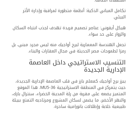
استهلاك الطاقة.
تكامل المباني الذكية: أنظمة متطورة لمراقبة وإدارة الأثر
البيئي.
هيكل أيقوني: عناصر تصميم فريدة تهدف لجذب انتباه السكان
والزوار على حد سواء.
تجعل الهندسة المعمارية لبرج أواجيك منه ليس مجرد مبنى، بل
رمزا لطموحات مصر الحديثة في مجال العقارات والبناء.
التنسيب الاستراتيجي داخل العاصمة
الإدارية الجديدة
يبرز برج أواجيك كمعلم بارز في قلب العاصمة الإدارية الجديدة،
حيث يتمركز في المنطقة الاستراتيجية MU5-36. هذا الموقع
المتميز يضعه على مقربة من رئة المدينة الخضراء، سنترال بارك،
والنهر الأخضر، ما يضمن لسكان المشروع ومرتاديه التمتع ببيئة
طبيعية خلابة وإطلالات بانورامية ساحرة.