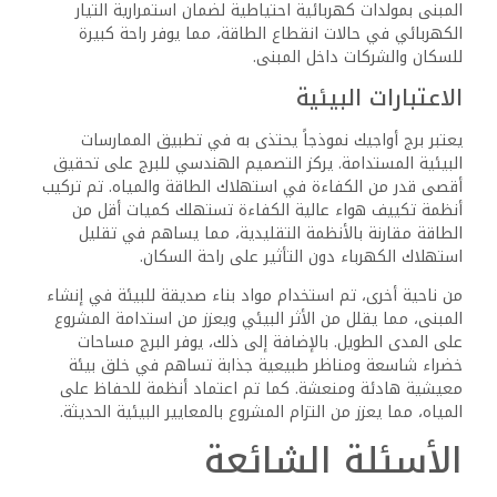
المبنى بمولدات كهربائية احتياطية لضمان استمرارية التيار
الكهربائي في حالات انقطاع الطاقة، مما يوفر راحة كبيرة
للسكان والشركات داخل المبنى.
الاعتبارات البيئية
يعتبر برج أواجيك نموذجاً يحتذى به في تطبيق الممارسات
البيئية المستدامة. يركز التصميم الهندسي للبرج على تحقيق
أقصى قدر من الكفاءة في استهلاك الطاقة والمياه. تم تركيب
أنظمة تكييف هواء عالية الكفاءة تستهلك كميات أقل من
الطاقة مقارنة بالأنظمة التقليدية، مما يساهم في تقليل
استهلاك الكهرباء دون التأثير على راحة السكان.
من ناحية أخرى، تم استخدام مواد بناء صديقة للبيئة في إنشاء
المبنى، مما يقلل من الأثر البيئي ويعزز من استدامة المشروع
على المدى الطويل. بالإضافة إلى ذلك، يوفر البرج مساحات
خضراء شاسعة ومناظر طبيعية جذابة تساهم في خلق بيئة
معيشية هادئة ومنعشة. كما تم اعتماد أنظمة للحفاظ على
المياه، مما يعزز من التزام المشروع بالمعايير البيئية الحديثة.
الأسئلة الشائعة