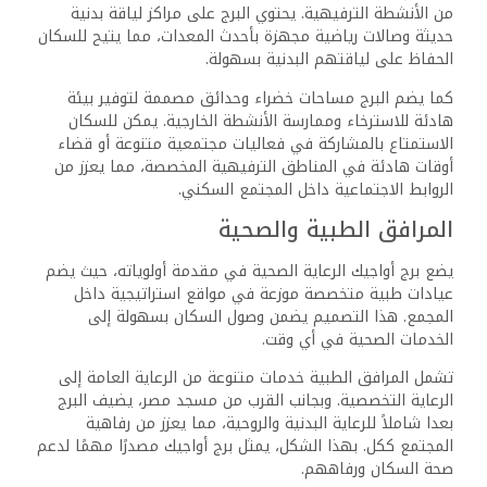
من الأنشطة الترفيهية. يحتوي البرج على مراكز لياقة بدنية
حديثة وصالات رياضية مجهزة بأحدث المعدات، مما يتيح للسكان
الحفاظ على لياقتهم البدنية بسهولة.
كما يضم البرج مساحات خضراء وحدائق مصممة لتوفير بيئة
هادئة للاسترخاء وممارسة الأنشطة الخارجية. يمكن للسكان
الاستمتاع بالمشاركة في فعاليات مجتمعية متنوعة أو قضاء
أوقات هادئة في المناطق الترفيهية المخصصة، مما يعزز من
الروابط الاجتماعية داخل المجتمع السكني.
المرافق الطبية والصحية
يضع برج أواجيك الرعاية الصحية في مقدمة أولوياته، حيث يضم
عيادات طبية متخصصة موزعة في مواقع استراتيجية داخل
المجمع. هذا التصميم يضمن وصول السكان بسهولة إلى
الخدمات الصحية في أي وقت.
تشمل المرافق الطبية خدمات متنوعة من الرعاية العامة إلى
الرعاية التخصصية. وبجانب القرب من مسجد مصر، يضيف البرج
بعدا شاملاً للرعاية البدنية والروحية، مما يعزز من رفاهية
المجتمع ككل. بهذا الشكل، يمثل برج أواجيك مصدرًا مهمًا لدعم
صحة السكان ورفاههم.