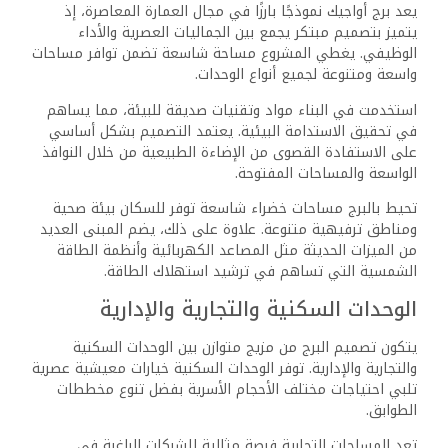
يعد برج أواجيك نموذجًا بارزًا في مجال العمارة المعاصرة، إذ
يتميز بتصميم مبتكر يجمع بين الجماليات العصرية والأداء
الوظيفي. يغطي المشروع مساحة شاسعة تضمن توافر مساحات
واسعة ومتنوعة لجميع أنواع الوحدات.
استخدمت في البناء مواد وتقنيات صديقة للبيئة، مما يساهم
في تحقيق الاستدامة البيئية. يعتمد التصميم بشكل أساسي
على الاستفادة القصوى من الإضاءة الطبيعية من خلال النوافذ
الواسعة والمساحات المفتوحة.
تحيط بالبرج مساحات خضراء شاسعة توفر للسكان بيئة صحية
ومناطق ترفيهية متنوعة. علاوة على ذلك، يضم المبنى العديد
من الميزات الحديثة مثل المصاعد الكهربائية وأنظمة الطاقة
الشمسية التي تساهم في ترشيد استهلاك الطاقة.
الوحدات السكنية والتجارية والإدارية
يتكون تصميم البرج من مزيج متوازن بين الوحدات السكنية
والتجارية والإدارية. توفر الوحدات السكنية خيارات معيشية عصرية
تلبي احتياجات مختلف الأحجام الأسرية بفضل تنوع مخططات
الطوابق.
تعد المساحات التجارية فرصة مثالية للشركات الراغبة في