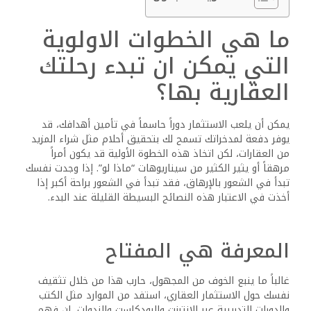
ما هي الخطوات الاولوية
التي يمكن ان تبدء رحلتك
العقارية بها؟
يمكن أن يلعب الاستثمار دوراً حاسماً في تأمين أهدافك، قد
يوفر دفعة لمدخراتك تسمح لك بتحقيق أحلام مثل شراء المزيد
من العقارات، لكن اتخاذ هذه الخطوة الأولية قد يكون أمراً
مرهقاً أو يثير الكثير من سيناريوهات “ماذا لو”. إذا وجدت نفسك
تبدأ في الشعور بالإرهاق، فقد تبدأ في الشعور براحة أكبر إذا
أخذت في الاعتبار هذه النصائح البسيطة القليلة عند البدء.
المعرفة هي المفتاح
غالباً ما ينبع الخوف من المجهول، حارب هذا من خلال تثقيف
نفسك حول الاستثمار العقاري، استفد من الموارد مثل الكتب
والدورات التدريبية عبر الإنترنت والبودكاست والندوات، إن فهم