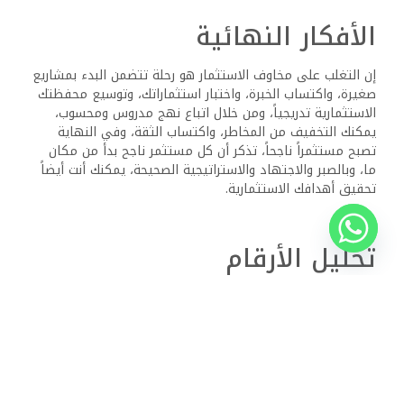
وفي النهاية، التغلب على الخوف من البدء في الاستثمار
العقاري ممكن مع العقلية والنهج الصحيحين، من خلال اكتساب
المعرفة، والبدء على نطاق صغير، وتحديد أهداف واضحة،
واحتضان التعلم والتكيف، والسعي إلى التوجيه، والتركيز على
الرؤية طويلة الأجل، وإنشاء خطة قوية، يمكنك بناء الثقة التي
تحتاجها للتغلب على الخوف والشروع في رحلة ناجحة في
الاستثمار العقاري. تذكر أن العديد من المستثمرين الناجحين بدأوا
من حيث أنت الآن، ومع التصميم والاستراتيجيات الصحيحة، يمكنك
التغلب على مخاوفك وجني ثمار الاستثمار العقاري.
ذات الصلة