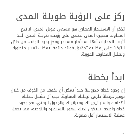
طوال رحلتك.
الفشل ليس فشلاً
إن العقارات تنطوي بطبيعتها على مخاطر، لكن التعلم منها أمر
بالغ الأهمية للنجاح، مع اكتساب الخبرة، ستطور شعوراً أكثر
بديهية بمتى يجب اتخاذ قفزات إيمانية محسوبة، التعلم من
الأخطاء ليس فشلاً أبداً، وهو جزء لا مفر منه من أي رحلة، إذا
نظرت إليه كفرصة تعلم قيمة، وتحليل ما حدث خطأ، فستكون
قادراً على إجراء التعديلات، واستخدام هذه التجارب كحجر أساس
نحو النجاح.
اتخذ الخطوة الأولى
لست بحاجة إلى رؤية الدرج بأكمله، بل عليك فقط أن تتخذ
الخطوة الأولى، إذا كنت ترغب حقاً في أن تكون بين المستثمرين
الأذكياء، فأنت بحاجة إلى بذل الجهد، الخوف من الخسارة أو
الفشل هو كل ما في العقل، في اللحظة التي تقرر فيها اتخاذ