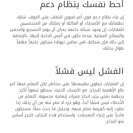
أي إجراء، ستبدأ في رؤية عوائد إيجابية، كما يمكنك تقليل فرصك
في الخسارة على المدى الطويل من خلال اتخاذ خطوات معينة.
قيم استثمارك الآول
بعد إجراء الاستثمارات الأولية، من المهم أن “تستشعر”
استثماراتك، وهذا يتضمن مراقبة استثماراتك وتقييم أدائها
وتحديد ما إذا كانت تلبي توقعاتك.
إن الشعور باستثماراتك يسمح لك أيضاً بتقييم ما إذا كنت
تستمتع بعملية الاستثمار، لا ينبغي أن يكون الاستثمار من أجل
جني الأموال فحسب، بل وأيضاً من أجل الاستمتاع بالرحلة، إذا
وجدت أن نوعاً معيناً من الاستثمار لا يناسب نمط حياتك أو لا
يثير حماسك، فقد يكون من المفيد التفكير في خيارات
استثمارية أخرى.
إضافة المزيد من الاستثمارات