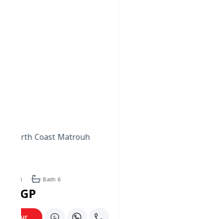
إن تحديد أهداف استثمارية واضحة يمكن أن يمنحك إحساساً
بالاتجاه والغرض، حدد ما تريد تحقيقه من خلال الاستثمار
العقاري، سواء كان ذلك توليد دخل سلبي أو بناء ثروة أو تحقيق
الاستقلال المالي، إن تحديد الأهداف جيداً سيساعدك على
التركيز على الصورة الأكبر ويحفزك على التغلب على مخاوفك.
إنشاء خطة عمل قوية
ستكون خطة العمل التفصيلية بمثابة خريطة الطريق لرحلتك
العقارية، ارسم أهدافك القصيرة والطويلة الأجل، والتوقعات
المالية، واستراتيجيات التسويق، إن وجود خطة واضحة لا يمنحك
الثقة فحسب، بل يساعدك أيضاً على البقاء مركزاً خلال الأوقات
الصعبة.
احتضن التعلم والتكيف
أسواق العقارات ديناميكية، والتعلم عملية مستمرة، بدلاً من
الخوف من التغيير، احتضنه وكن منفتحاً على تكييف