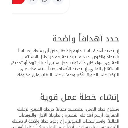
استراتيجياتك بناءً على المعلومات الجديدة وتحولات السوق،
كلما تعلمت وتكيفت أكثر، كلما أصبحت أكثر ثقة في قدرتك على
التعامل مع تحديات الاستثمار العقاري.
اطلب التوجيه
تواصل مع المستثمرين ذوي الخبرة أو المتخصصين في العقارات
للحصول على التوجيه والإرشاد، يمكن أن توفر لك رؤاهم
ونصائحهم وجهات نظر قيمة، وتخفف من مخاوفك وتساعدك
على اتخاذ قرارات مستنيرة، كما يمكن أن يساعدك المرشد في
تجنب المزالق الشائعة وتوفير الطمأنينة التي تحتاجها.
ركز على الرؤية طويلة المدى
تذكر أن الاستثمار العقاري هو مسعى طويل المدى، لا تدع
المخاوف قصيرة المدى تطغى على رؤيتك طويلة المدى، لقد
أثبتت العقارات أنها استثمار مستقر ومجزٍ بمرور الوقت، من خلال