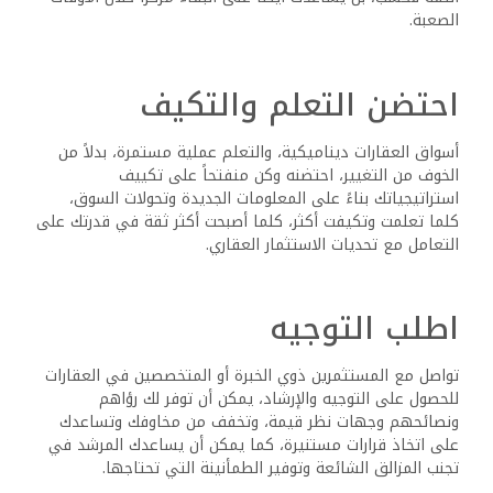
التركيز على إمكانية تحقيق فوائد دائمة، يمكنك تغيير منظورك
وتقليل المخاوف الفورية.
ابدأ بخطة
إن وجود خطة مدروسة جيداً يمكن أن يخفف من الخوف من خلال
توفير خريطة طريق لرحلتك العقارية، يجب أن تشمل خطتك
أهدافك واستراتيجياتك وميزانيتك والجدول الزمني. مع وجود
خطة واضحة، سيكون لديك شعور بالسيطرة والتوجيه، مما يجعل
عملية الاستثمار أقل صعوبة.
أحط نفسك بنظام دعم
إن بناء نظام دعم قوي أمر ضروري للتغلب على الخوف، شارك
تطلعاتك مع الأصدقاء أو العائلة أو زملائك من المتحمسين
للعقارات، إن وجود شبكة داعمة يمكن أن يوفر التشجيع والتحفيز
والنصائح العملية عندما تكون في أمس الحاجة إليها، بالإضافة
إلى ذلك فإن شبكتك هي صافي ثروتك! ستكون حليفاً مهماً