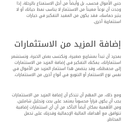
تصبح مستثمراً ناجحاً، تذكر أن كل مستثمر ناجح بدأ من مكان
ما، وبالصبر والاجتهاد والاستراتيجية الصحيحة، يمكنك أنت أيضاً
تحقيق أهدافك الاستثمارية.
تحليل الأرقام
تجنب إنفاق مبلغ أكبر من دخلك، قم بتحليل الأرقام قبل إتمام
الصفقة، وقيم جميع خياراتك ولا تتخذ القرارات على عجل، تأكد
من تضمين جميع التكاليف، وسترى الضوء الأخضر من خلال
حسابتك.
كن متسقاً
لا يهم إذا كان الأمر صغيراً أو أكثر أهمية، اتخذ إجراءً من خلال
القيام بشيء ما كل يوم، قم بتقسيم المهام إلى خطوات يمكن
إدارتها والالتزام بإكمالها بانتظام، حيث يبني العمل الزخم، ومع
رؤية التقدم، ستنمو ثقتك بشكل طبيعي.