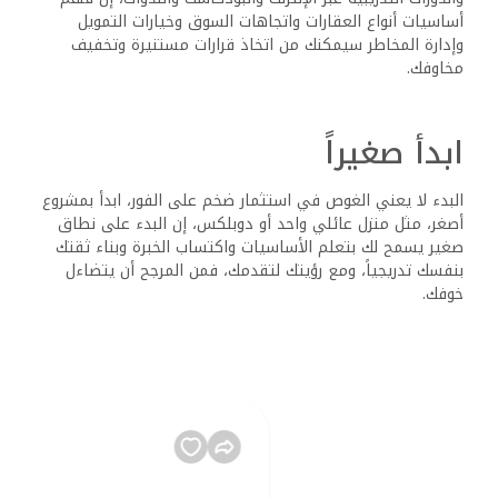
أساسيات أنواع العقارات واتجاهات السوق وخيارات التمويل
وإدارة المخاطر سيمكنك من اتخاذ قرارات مستنيرة وتخفيف
مخاوفك.
ابدأ صغيراً
البدء لا يعني الغوص في استثمار ضخم على الفور، ابدأ بمشروع
أصغر، مثل منزل عائلي واحد أو دوبلكس، إن البدء على نطاق
صغير يسمح لك بتعلم الأساسيات واكتساب الخبرة وبناء ثقتك
بنفسك تدريجياً، ومع رؤيتك لتقدمك، فمن المرجح أن يتضاءل
خوفك.
حدد أهدافاً واضحة