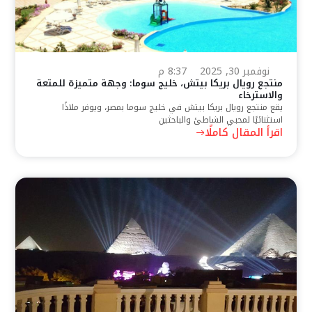
نوفمبر 30, 2025
8:37 م
منتجع رويال بريكا بيتش، خليج سوما: وجهة متميزة للمتعة
والاسترخاء
يقع منتجع رويال بريكا بيتش في خليج سوما بمصر، ويوفر ملاذًا
استثنائيًا لمحبي الشاطئ والباحثين
اقرأ المقال كاملًا