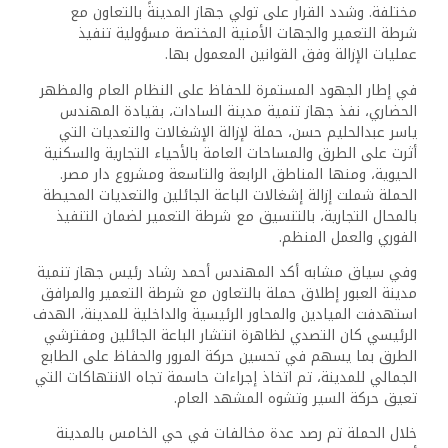
مختلفة. وشدد القرار على تولي جهاز المدينة بالتعاون مع
شرطة التعمير والجهات الأمنية المختصة مسؤولية تنفيذ
عمليات الإزالة وفق القوانين المعمول بها.
في إطار الجهود المستمرة للحفاظ على النظام العام والمظهر
الحضاري، نفذ جهاز تنمية مدينة السادات، بقيادة المهندس
ياسر عبدالحليم حسن، حملة لإزالة الإشغالات والتعديات التي
أثرت على الطرق والمساحات العامة بالأحياء التجارية والسكنية
الحيوية، ومنها المناطق الرابعة والتاسعة ومشروع دار مصر.
الحملة شملت إزالة إشغالات الباعة الجائلين والتعديات المحيطة
بالمحال التجارية، بالتنسيق مع شرطة التعمير لضمان التنفيذ
الفوري والعمل المنظم.
وفي سياق مشابه أكد المهندس أحمد رشاد رئيس جهاز تنمية
مدينة العبور إطلاق حملة بالتعاون مع شرطة التعمير والمرافق
استهدفت الميادين والمحاور الرئيسية والداخلية للمدينة، الهدف
الرئيسي كان التصدي لظاهرة انتشار الباعة الجائلين ومفترشي
الطرق بما يسهم في تحسين حركة المرور والحفاظ على الطابع
الجمالي للمدينة، تم اتخاذ إجراءات حاسمة تجاه الانتهاكات التي
تعيق حركة السير وتشوه المشهد العام.
خلال الحملة تم رصد عدة مخالفات في حي الخامس بالمدينة