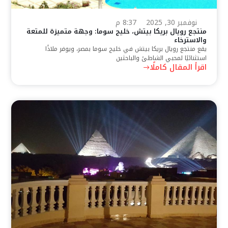
نوفمبر 30, 2025
8:37 م
منتجع رويال بريكا بيتش، خليج سوما: وجهة متميزة للمتعة
والاسترخاء
يقع منتجع رويال بريكا بيتش في خليج سوما بمصر، ويوفر ملاذًا
استثنائيًا لمحبي الشاطئ والباحثين
اقرأ المقال كاملًا