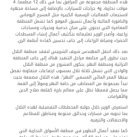
هذه المنطقة مجموعة من المرافق بما في ذلك 12 مطعماً، 4
مولات تجارية، و4 جراجات للسيارات، بالإضافة إلى مساحة مجهزة
لاستيعاب الفعاليات الرسمية الكبيرة مثل المسرح الروماني
والنافورة المائية وأعمال تنسيق الموقع كما تشمل المنطقة
المغامرة التي تحتوي على مبانٍ خدمية وبحيرات ومساحات
زراعية، وأصدر الوزير تعليماته بتكثيف أعمال إنشاء المسطحات
الخضراء وصيانة الزراعات إلى جانب تحسين كفاءة أنظمة الري.
بعد ذلك انتقل المهندس شريف الشربيني لتفقد منطقة التلال
حيث تطرق إلى متابعة مراحل التنفيذ هناك إلى جانب المنطقة
التراثية ومنطقة النهر، يتكون المشروع من منطقة التلال
والوادي التي تشمل ثلاثة تلال بمنسوب ارتفاعات متفاوتة تفصل
بينها الممر المائي المسمى “النهر”، هذه التلال مصممة بحيث
تبدأ بمجموعة من المصاطب من حافة النهر وصولاً إلى القمة
مما يجعل قممها تطل على معالم بارزة كقلعة صلاح الدين
والأهرامات.
استعرض الوزير خلال جولته المخططات التفصيلية لهذه التلال
بما تحويه من مسارات وحدائق متنوعة ومناطق للمطاعم
والاحتفالات والترفيه.
كما تفقد أعمال التطوير في منطقة الأسواق التجارية التي