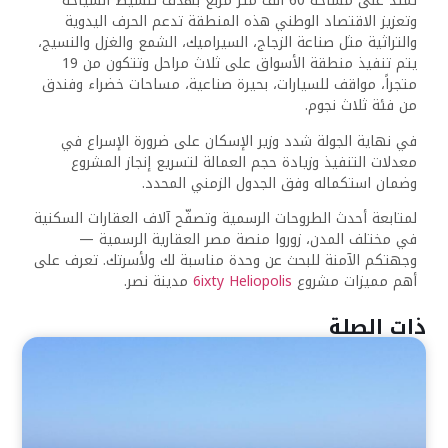
تمتد على مساحة 60 ألف متر مربع بهدف تنشيط السياحة
وتعزيز الاقتصاد الوطني هذه المنطقة تدعم الحرف اليدوية
والتراثية مثل صناعة الزجاج، السيراميك، الشمع والغزل والنسيج،
يتم تنفيذ منطقة الأسواق على ثلاث مراحل وتتكون من 19
متجراً، مواقف للسيارات، بحيرة صناعية، مساحات خضراء وفندق
من فئة ثلاث نجوم.
في نهاية الجولة شدد وزير الإسكان على ضرورة الإسراع في
معدلات التنفيذ وزيادة حجم العمالة لتسريع إنجاز المشروع
وضمان استكماله وفق الجدول الزمني المحدد.
لمتابعة أحدث الطروحات الرسمية وتصفّح آلاف العقارات السكنية
في مختلف المدن، زوروا منصة مصر العقارية الرسمية —
وجهتكم الآمنة للبحث عن وحدة مناسبة لك ولأسرتك. تعرف على
أهم مميزات مشروع
6ixty Heliopolis
مدينة نصر.
ذات الصلة