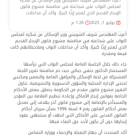
أعرب المهندس شريف الشربيني وزير الإسكان عن شكره
لمجلس النواب على شجاعته في مناقشة مشروع قانون
الإيجار القديم الذي يُعتبر إرثًا كبيرًا، وأكد أن مداخلات
يوليو 1, 2025
1:26 م
أعرب المهندس شريف الشربيني وزير الإسكان عن شكره لمجلس
النواب على شجاعته في مناقشة مشروع قانون الإيجار القديم
الذي يُعتبر إرثًا كبيرًا، وأكد أن مداخلات النواب وملاحظاتهم كانت
قيمة ومقدرة.
جاء ذلك خلال الجلسة العامة لمجلس النواب التي ترأسها
المستشار الدكتور حنفي جبالي حيث تم مناقشة تقرير اللجنة
المشتركة من لجنة الإسكان والمرافق العامة والتعمير ومكتبي
لجنتي الإدارة المحلية والشؤون الدستورية والتشريعية، تناول
التقرير مشروع قانون مقدم من الحكومة يتعلق ببعض الأحكام
الخاصة بقوانين إيجار الأماكن وإعادة تنظيم العلاقة بين المؤجر
والمستأجر بالإضافة إلى مشروع قانون آخر يهدف إلى تعديل
بعض أحكام القانون رقم 4 لسنة 1996 بشأن سريان أحكام
القانون المدني على الأماكن التي انتهت أو ستنتهي عقود
إيجارها دون أن يكون لأحد حق البقاء فيها.
أكد المتحدث أن جهاز التعبئة والإحصاء ووزارة التضامن