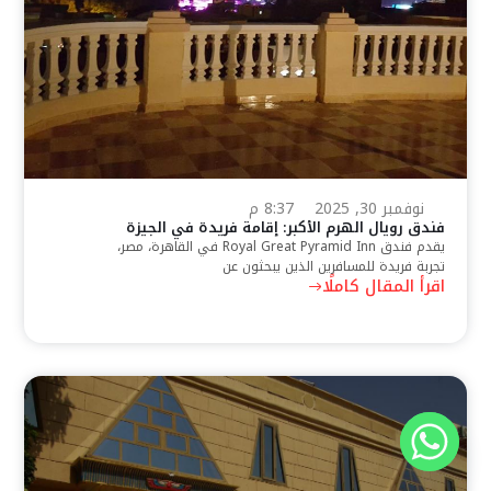
نوفمبر 30, 2025
8:37 م
فندق رويال الهرم الأكبر: إقامة فريدة في الجيزة
يقدم فندق Royal Great Pyramid Inn في القاهرة، مصر،
تجربة فريدة للمسافرين الذين يبحثون عن
اقرأ المقال كاملًا