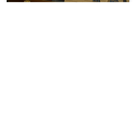
نوفمبر 30, 2025
8:37 م
فندق بيراميدز الأقصر: الوجهة الأولى للمسافرين في عاصمة
مصر القديمة
يقدم فندق بيراميدز الأقصر في مدينة الأقصر، جنوب مصر، مزيجًا
فريدًا من الفخامة وعبق التاريخ.
اقرأ المقال كاملًا