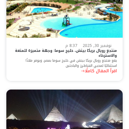
نوفمبر 30, 2025
8:37 م
منتجع رويال بريكا بيتش، خليج سوما: وجهة متميزة للمتعة
والاسترخاء
يقع منتجع رويال بريكا بيتش في خليج سوما بمصر، ويوفر ملاذًا
استثنائيًا لمحبي الشاطئ والباحثين
اقرأ المقال كاملًا