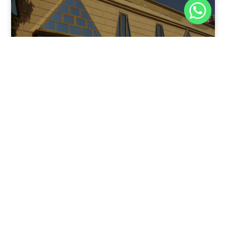
نوفمبر 30, 2025
8:37 م
فندق بيراميدز الأقصر: الوجهة الأولى للمسافرين في عاصمة
مصر القديمة
يقدم فندق بيراميدز الأقصر في مدينة الأقصر، جنوب مصر، مزيجًا
فريدًا من الفخامة وعبق التاريخ.
اقرأ المقال كاملًا