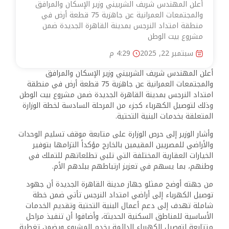
أعلن المهندس شريف الشربيني وزير الإسكان والمرافق
والمجتمعات العمرانية عن جاهزية 75 قطعة أرض في
منطقة امتداد النرجس بمدينة القاهرة الجديدة ضمن
مشروع بيت الوطن
سبتمبر 22, 2025
4:29 م
أعلن المهندس شريف الشربيني وزير الإسكان والمرافق
والمجتمعات العمرانية عن جاهزية 75 قطعة أرض في منطقة
امتداد النرجس بمدينة القاهرة الجديدة ضمن مشروع بيت الوطن
وذلك لتوصيل الكهرباء كجزء من المرحلة السادسة لخطة الوزارة
المتعلقة بخدمات البنية التحتية.
وأشار الوزير إلى حرص الوزارة على متابعة موقف تسليم الوحدات
والأراضي للمصريين المقيمين بالخارج مؤكداً التزامها بتوفير
الخيارات العقارية المختلفة التي تلبي تطلعاتهم للتملك في
وطنهم، بما يسهم في تعزيز ارتباطهم ببلدهم الأم.
من جهته أوضح ممثلو جهاز مدينة القاهرة الجديدة أن جهود
توصيل الكهرباء إلى أراضي امتداد النرجس تأتي ضمن خطة
شاملة تهدف إلى دعم أعمال البنية التحتية وتقديم الخدمات
الأساسية للمناطق السكنية الحديثة، وأضافوا أن تنفيذ مراحل
متتابعة لتوصيل الكهرباء الدائمة يخدم المشروع ويضمن تغطية