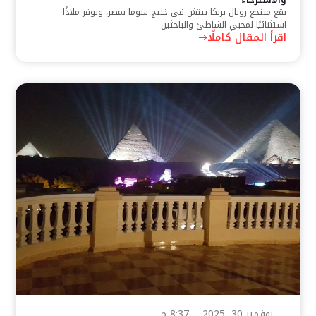
يقع منتجع رويال بريكا بيتش في خليج سوما بمصر، ويوفر ملاذًا
استثنائيًا لمحبي الشاطئ والباحثين
اقرأ المقال كاملًا
نوفمبر 30, 2025
8:37 م