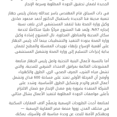
الجديدة لضمان تحقيق الجودة المطلوبة وسرعة الإنجاز.
في ذات السياق قام المهندس ياسر عبدالله رمضان رئيس جهاز
تنمية مدينة قنا الجديدة باستقبال الدكتور أحمد محمود صادق
وكيل وزارة الصحة بقنا لتفقد المستشفى الذي بلغت نسبة
إنجازه 97%، ويُعد هذا المشروع مركزًا طبيًا متكاملًا لخدمة
سكان المدينة والمناطق المجاورة، نال المشروع إشادة وكيل
وزارة الصحة بجودة التنفيذ والتشطيبات بينما أكد رئيس الجهاز
على أهمية الإسراع بإنهاء توريدات المغسلة والمطبخ لضمان
بداية إجراءات التسليم إلى وزارة الصحة وتشغيل المستشفى.
أما بالنسبة لأعمال البنية التحتية واصل رئيس الجهاز متابعة
المشروعات القائمة بمرافق الامتداد الشرقي للمدينة، والتي
تشمل مياه الشرب، الصرف الصحي، الري، الطرق والكهرباء
وأوضح أن المرحلة الأولى تمتد على مساحة 600 فدان وتشمل
أعمال الحفر والردم وتشكيل الطرق الأساسية. وشدد على
الشركة المنفذة بضرورة رفع معدل الإنجاز مع ضمان الالتزام
بأعلى مواصفات الجودة المطلوبة لتنفيذ الأعمال بشكل مثالي.
لمتابعة أحدث الطروحات الرسمية وتصفّح آلاف العقارات السكنية
في مختلف المدن، زوروا منصة مصر العقارية الرسمية —
وجهتكم الآمنة للبحث عن وحدة مناسبة لك ولأسرتك.
يمكنك