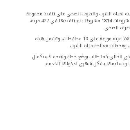
قومية لمياه الشرب والصرف الصحي على تنفيذ مجموعة
من المشروعات تشمل شبكات الصرف الصحي ومحطات المعالجة وشبكات مياه الشرب ومحطات المياه. يبلغ إجمالي هذه المشروعات 1814 مشروعًا يتم تنفيذها في 427 قرية،
لصرف الصحي.
كما تناول الاجتماع الموقف الخاص بالمشروعات التي تنفذها الوزارة عبر الشركة القابضة لمياه الشرب والصرف الصحي في 740 قرية موزعة على 10 محافظات، وتشمل هذه
 ومحطات معالجة مياه الشرب.
نفيذي الحالي كما طالب بوضع خطة واضحة لاستكمال
ها وتسليمها بشكل شهري لدخولها الخدمة.
وجهتكم الآمنة للبحث عن وحدة مناسبة لك ولأسرتك.