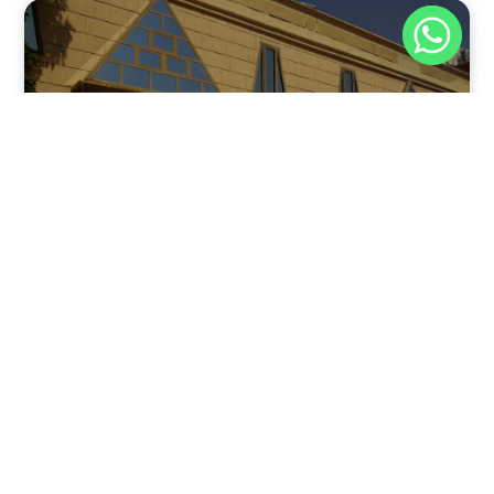
نوفمبر 30, 2025
8:37 م
فندق بيراميدز الأقصر: الوجهة الأولى للمسافرين في عاصمة
مصر القديمة
يقدم فندق بيراميدز الأقصر في مدينة الأقصر، جنوب مصر، مزيجًا
فريدًا من الفخامة وعبق التاريخ.
اقرأ المقال كاملًا