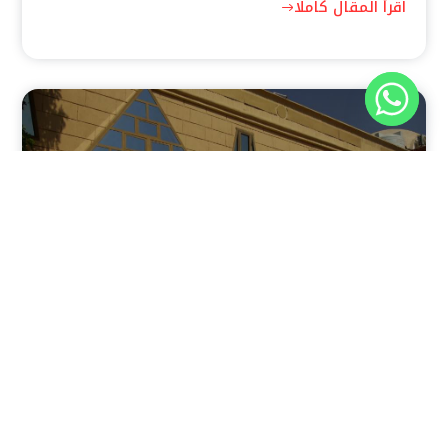
اقرأ المقال كاملًا
نوفمبر 30, 2025
8:37 م
فندق بيراميدز الأقصر: الوجهة الأولى للمسافرين في عاصمة