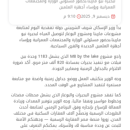
لبحيرة نيو مارينا،بحضور مسئولي الوزارة والمجتمعات
العمرانية ورؤساء أجهزة العلمين
ديسمبر 9, 2025
9:10 م
بدأ وزير الإسكان شريف الشربيني جولة تفقدية اليوم لمتابعة
مشروعات مارينا ومشروع البوغاز لتوصيل المياه لبحيرة نيو
مارينا،بحضور مسئولي الوزارة والمجتمعات العمرانية ورؤساء
أجهزة العلمين الجديدة والقرى السياحية.
راجع مشروع M8 by the lake الذي يشمل 1183 وحدة بين
فيلات مع تنفيذ بحيرات بمساحة 820 ألف متر مربع، أكد ضرورة
الالتزام بالجداول الزمنية ومعايير الجودة.
وجه الوزير بتكثيف العمل ووضع جداول زمنية واضحة مع متابعة
مستمرة لتنفيذ المشاريع في الوقت المحدد.
كما تفقد مشروع البحيرات والبوغاز الذي يشمل محطات مضخات
وخطوط مواسير ونفقا مائيا، وجه الوزير بتوفير المعدات وزيادة
العمالة للإسراع بإنجازه وفق البرنامج الزمني.
لمتابعة أحدث
الطروحات الرسمية وتصفّح آلاف العقارات السكنية في مختلف
المدن، زوروا منصة مصر العقارية الرسمية — وجهتكم الآمنة
للبحث عن وحدة مناسبة لك ولأسرتك. يمكنكم التعرف على