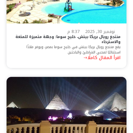
نوفمبر 30, 2025
8:37 م
منتجع رويال بريكا بيتش، خليج سوما: وجهة متميزة للمتعة
والاسترخاء
يقع منتجع رويال بريكا بيتش في خليج سوما بمصر، ويوفر ملاذًا
استثنائيًا لمحبي الشاطئ والباحثين
اقرأ المقال كاملًا