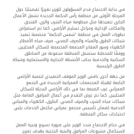
في بداية الاجتماع قدم المسؤولون للوزير تقريرًا تفصيليًا حول
المرحلة الأولى من منطقة رأس الحكمة الجديدة تشمل الأعمال
الجاري تنفيذها مثل منظومة مياه الشرب والري، الفندق
والمكاتب الإدارية ومراحل تسليم الأراضي، كما تم استعراض
تطورات العمل في منطقة “شمس الحكمة” متضمنة تنفيذ
شبكات الطرق والمياه والصرف الصحي، صرف مياه الأمطار،
الكهرباء وسور المقابر المجمعة المخصصة للسكان المحليين،
ووفقًا للمخطط ستشمل المنطقة مجموعة من المناطق
السكنية والخدمية بجانب الأنشطة التجارية والاستثمارية وشبكة
الطرق الرئيسية.
من جهة أخرى ناقش الوزير الموقف التنفيذي لتنمية الأراضي
التابعة لهيئة المجتمعات العمرانية الجديدة في التجمع
العمراني غرب الضبعة بما في ذلك الأراضي البديلة للسكان
المحليين، كما تم عرض التقدم في أعمال المرافق العامة مثل
شبكات مياه الشرب والصرف الصحي، الطرق، الكهرباء والمباني
الخدمية لضمان تأسيس مجتمع عمراني مكتمل الخدمات يلبي
احتياجات سكان المنطقة.
في ختام الاجتماع شدد الوزير على ضرورة تسريع وتيرة العمل
لاستكمال مشروعات المرافق والبنية التحتية بهدف تعزيز