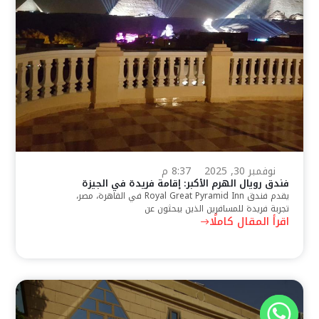
نوفمبر 30, 2025
8:37 م
فندق رويال الهرم الأكبر: إقامة فريدة في الجيزة
يقدم فندق Royal Great Pyramid Inn في القاهرة، مصر،
تجربة فريدة للمسافرين الذين يبحثون عن
اقرأ المقال كاملًا