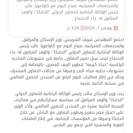
والمجتمعات العمرانية، صباح اليوم مع كاوامورا، نائب
رئيس الوكالة اليابانية للتعاون الدولي “الجايكا”، والوفد
المرافق له. جاء الاجتماع
نوفمبر 7, 2024
3:26 م
اجتمع المهندس شريف الشربيني، وزير الإسكان والمرافق
والمجتمعات العمرانية، صباح اليوم مع كاوامورا، نائب رئيس
الوكالة اليابانية للتعاون الدولي “الجايكا”، والوفد المرافق له. جاء
الاجتماع لبحث سبل تعزيز التعاون، خاصة في مشروعات المبادرة
الرئاسية “حياة كريمة” لتطوير الريف المصري، بالإضافة إلى
مشروعات تحلية مياه البحر وغيرها من مجالات التعاون المشترك،
وذلك في إطار فعاليات اليوم الرابع من المنتدى الحضري العالمي
في نسخته الثانية عشرة.
رحب وزير الإسكان بنائب رئيس الوكالة اليابانية للتعاون الدولي
“الجايكا” والوفد المرافق له، بمناسبة مشاركتهم في فعاليات
النسخة الثانية عشرة من المنتدى الحضري العالمي. وأكد الوزير
على اعتزاز مصر بتعزيز وتطوير التعاون مع اليابان، من خلال
الجايكا وغيرها من المؤسسات اليابانية، في إطار العلاقات
القوية والمتميزة التي تجمع بين البلدين.