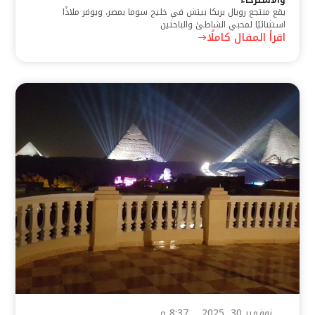
يقع منتجع رويال بريكا بيتش في خليج سوما بمصر، ويوفر ملاذًا
استثنائيًا لمحبي الشاطئ والباحثين
اقرأ المقال كاملًا
نوفمبر 30, 2025
8:37 م