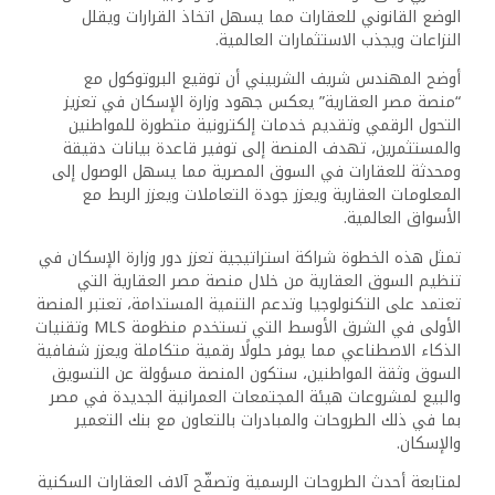
الوضع القانوني للعقارات مما يسهل اتخاذ القرارات ويقلل
النزاعات ويجذب الاستثمارات العالمية.
أوضح المهندس شريف الشربيني أن توقيع البروتوكول مع
“منصة مصر العقارية” يعكس جهود وزارة الإسكان في تعزيز
التحول الرقمي وتقديم خدمات إلكترونية متطورة للمواطنين
والمستثمرين، تهدف المنصة إلى توفير قاعدة بيانات دقيقة
ومحدثة للعقارات في السوق المصرية مما يسهل الوصول إلى
المعلومات العقارية ويعزز جودة التعاملات ويعزز الربط مع
الأسواق العالمية.
تمثل هذه الخطوة شراكة استراتيجية تعزز دور وزارة الإسكان في
تنظيم السوق العقارية من خلال منصة مصر العقارية التي
تعتمد على التكنولوجيا وتدعم التنمية المستدامة، تعتبر المنصة
الأولى في الشرق الأوسط التي تستخدم منظومة MLS وتقنيات
الذكاء الاصطناعي مما يوفر حلولًا رقمية متكاملة ويعزز شفافية
السوق وثقة المواطنين، ستكون المنصة مسؤولة عن التسويق
والبيع لمشروعات هيئة المجتمعات العمرانية الجديدة في مصر
بما في ذلك الطروحات والمبادرات بالتعاون مع بنك التعمير
والإسكان.
لمتابعة أحدث الطروحات الرسمية وتصفّح آلاف العقارات السكنية