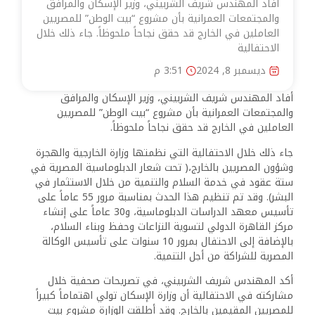
أفاد المهندس شريف الشربيني، وزير الإسكان والمرافق
والمجتمعات العمرانية بأن مشروع “بيت الوطن” للمصريين
العاملين في الخارج قد حقق نجاحاً ملحوظاً. جاء ذلك خلال
الاحتفالية
ديسمبر 8, 2024
3:51 م
أفاد المهندس شريف الشربيني، وزير الإسكان والمرافق
والمجتمعات العمرانية بأن مشروع “بيت الوطن” للمصريين
العاملين في الخارج قد حقق نجاحاً ملحوظاً.
جاء ذلك خلال الاحتفالية التي نظمتها وزارة الخارجية والهجرة
وشؤون المصريين بالخارج،( تحت شعار الدبلوماسية المصرية في
ستة عقود في خدمة السلام والتنمية من خلال الاستثمار في
البشر). وقد تم تنظيم هذا الحدث بمناسبة مرور 55 عاماً على
تأسيس معهد الدراسات الدبلوماسية، و30 عاماً على إنشاء
مركز القاهرة الدولي لتسوية النزاعات وحفظ وبناء السلام،
بالإضافة إلى الاحتفال بمرور 10 سنوات على تأسيس الوكالة
المصرية للشراكة من أجل التنمية.
أكد المهندس شريف الشربيني، في تصريحات صحفية خلال
مشاركته في الاحتفالية أن وزارة الإسكان تولي اهتماماً كبيراً
للمصريين المقيمين بالخارج. وقد أطلقت الوزارة مشروع بيت