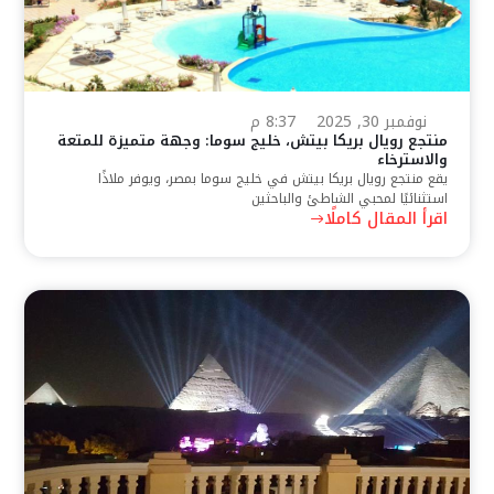
نوفمبر 30, 2025
8:37 م
منتجع رويال بريكا بيتش، خليج سوما: وجهة متميزة للمتعة
والاسترخاء
يقع منتجع رويال بريكا بيتش في خليج سوما بمصر، ويوفر ملاذًا
استثنائيًا لمحبي الشاطئ والباحثين
اقرأ المقال كاملًا