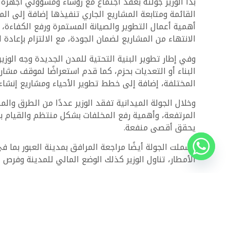
بدأ الوزير جولته بعقد اجتماع مع رؤساء ومسؤولي أجهزة 
القائمة ومتابعة المشاريع الجاري تنفيذها إضافة إلى الم
أهمية أعمال التطوير والصيانة المستمرة ورفع الكفاءة، 
الانتهاء من المشاريع لضمان الجودة، مع الالتزام بإعاد
وفي إطار تطوير البنية التحتية للمدن الجديدة وجه الوزي
البناء أو التعديات بحزم، كما قدم استعراضًا لموقف مشار
المختلفة، إضافة إلى خطط تطوير الأحياء ومشاريع إنشاء
وخلال الجولة الميدانية تفقد الوزير عددًا من الطرق وا
المرتفعة، وأهمية رفع المخلفات بشكل منتظم والقيام با
يحقق أقصى منفعة.
الأمطار، تناول الوزير كذلك الوضع المالي للمدينة وفرص 
وفي ختام جولته التقى الوزير بمجموعة من المواطنين 
الخدمات ويلبي احتياجات السكان، أوضح أن التواصل المباش
لمتابعة أحدث الطروحات الرسمية وتصفّح آلاف العقارات 
تعرف أكثر على مميزات مشروع
Mazarine Ria
العلمين ا