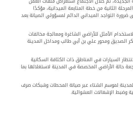
ة الجديدة، تم خلال الاجتماع استعراض ملفات العمل
رحلة الثانية من خطة المتابعة الميدانية، مؤكدًا
 ضرورة التواجد الميداني الدائم لمسؤولي الصيانة بعد
الاستخدام الأمثل للأراضي الشاغرة ومعالجة مخالفات
 بكر الصديق ومحور علي بن أبي طالب ومداخل المدينة
نتظار السيارات في المناطق ذات الكثافة السكانية
جعة حالة الأراضي المخصصة في المدينة لاستغلالها بما
 نظام GIS لتحسين كفاءة الخدمات واستعدادات المدينة لموسم الشتاء عبر صيانة المحطات وشبكات صرف
ية وضبط الإشغالات العشوائية.
لطلبات والعمل على تحقيقها بما يساهم في تحسين
تبناها الوزارة.
وجهتكم الآمنة للبحث عن وحدة مناسبة لك ولأسرتك.