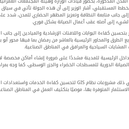
المدن المذكورة، بحضور قيادات الوزارة وهيئة المجتمعات العمراني
خطط المستقبلي، أشار الوزير إلى أن هذه الجولة تأتي في سياق الم
إلى جانب متابعة النظافة وتعزيز المظهر الحضاري للمدن، شدد على
ة الشيء إلى أصله عقب أعمال الصيانة بشكل فوري.
ر بتحسين كفاءة البوابات واللافتات الإرشادية والميادين إلى جانب 
يع الطرق والمحاور الرئيسية بالعاشر من رمضان بما فيها محور أبو
 المشايات السياحية والمرافق في المناطق الصناعية.
لمداخل الرئيسية للمدينة مشددًا على ضرورة إنشاء أماكن مخصصة لا
لصيانة الدورية للمسطحات الخضراء والجزر الوسطى، كما وجه بمرا
وشملت الجولة أيضًا مراجعة المرافق بمدينة العبور بما في ذلك مشروعات
الاستثمار المتوفرة بها، موصيًا بتكثيف العمل في المناطق الصناع
داخل المدن لسماع مطالبهم ومقترحاتهم. وأكد على دراسة تلك ا
ر مع المواطنين يمثل محورًا أساسيًا لفلسفة العمل الميداني التي ت
السكنية في مختلف المدن، زوروا منصة مصر العقارية الرسمية — 
لجديدة.