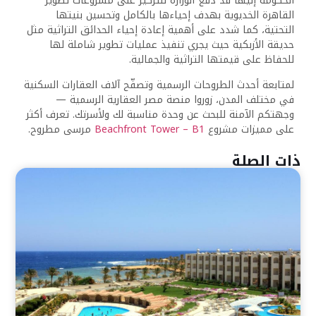
الحكومة إليها قد دفع الوزارة للتركيز على مشروعات تطوير
القاهرة الخديوية بهدف إحياءها بالكامل وتحسين بنيتها
التحتية، كما شدد على أهمية إعادة إحياء الحدائق التراثية مثل
حديقة الأزبكية حيث يجري تنفيذ عمليات تطوير شاملة لها
للحفاظ على قيمتها التراثية والجمالية.
لمتابعة أحدث الطروحات الرسمية وتصفّح آلاف العقارات السكنية
في مختلف المدن، زوروا منصة مصر العقارية الرسمية —
وجهتكم الآمنة للبحث عن وحدة مناسبة لك ولأسرتك. تعرف أكثر
على مميزات مشروع
Beachfront Tower – B1
مرسى مطروح.
ذات الصلة