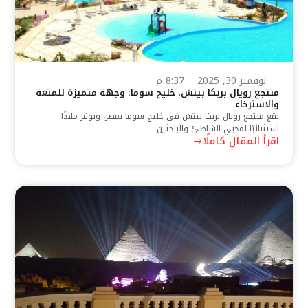
نوفمبر 30, 2025
8:37 م
منتجع رويال بريكا بيتش، خليج سوما: وجهة متميزة للمتعة
والاسترخاء
يقع منتجع رويال بريكا بيتش في خليج سوما بمصر، ويوفر ملاذًا
استثنائيًا لمحبي الشاطئ والباحثين
اقرأ المقال كاملًا