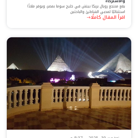
والاسترخاء
يقع منتجع رويال بريكا بيتش في خليج سوما بمصر، ويوفر ملاذًا
استثنائيًا لمحبي الشاطئ والباحثين
اقرأ المقال كاملًا