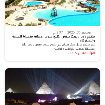
نوفمبر 30, 2025
8:37 م
منتجع رويال بريكا بيتش، خليج سوما: وجهة متميزة للمتعة
والاسترخاء
يقع منتجع رويال بريكا بيتش في خليج سوما بمصر، ويوفر ملاذًا
استثنائيًا لمحبي الشاطئ والباحثين
اقرأ المقال كاملًا