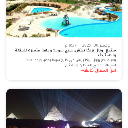
نوفمبر 30, 2025
8:37 م
منتجع رويال بريكا بيتش، خليج سوما: وجهة متميزة للمتعة
والاسترخاء
يقع منتجع رويال بريكا بيتش في خليج سوما بمصر، ويوفر ملاذًا
استثنائيًا لمحبي الشاطئ والباحثين
اقرأ المقال كاملًا