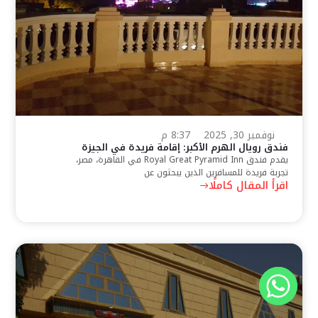
نوفمبر 30, 2025
8:37 م
فندق رويال الهرم الأكبر: إقامة فريدة في الجيزة
يقدم فندق Royal Great Pyramid Inn في القاهرة، مصر،
تجربة فريدة للمسافرين الذين يبحثون عن
اقرأ المقال كاملًا