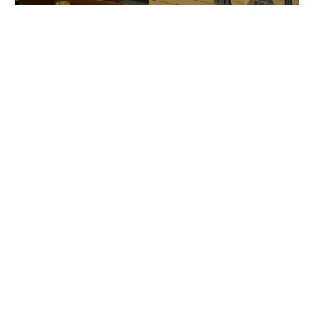
نوفمبر 30, 2025
8:37 م
فندق بيراميدز الأقصر: الوجهة الأولى للمسافرين في عاصمة
مصر القديمة
يقدم فندق بيراميدز الأقصر في مدينة الأقصر، جنوب مصر، مزيجًا
فريدًا من الفخامة وعبق التاريخ.
اقرأ المقال كاملًا