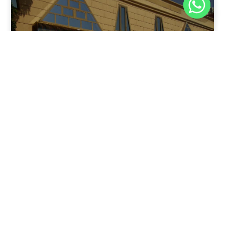
نوفمبر 30, 2025
8:37 م
فندق بيراميدز الأقصر: الوجهة الأولى للمسافرين في عاصمة
مصر القديمة
يقدم فندق بيراميدز الأقصر في مدينة الأقصر، جنوب مصر، مزيجًا
فريدًا من الفخامة وعبق التاريخ.
اقرأ المقال كاملًا