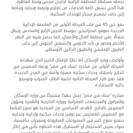
يجعله مشابهًا للمنطقة الراقية لجاردن سيتي وسط القاهرة،
هذا الحي يشمل كافة الخدمات من تعليم وترفيه وتجارة ورياضة
إلى جانب تصميم مبتكر للوحدات السكنية.
يقع حي R5 في قلب المرحلة الأولى من العاصمة الإدارية
الجديدة بموقع استراتيجي يتوسط الحيين الرابع والسادس ويطل
شمالًا على منطقة المال والأعمال، كما يتميز بقربه من النهر
الأخضر ومحور بن زايد الجنوبي والتسعين الجنوبي إلى جانب
الطريق الإقليمي والطريق الدائري الأوسطي.
وأوضحت وزارة الإسكان أنه نظرًا للإقبال الكبير الذي شهدته
المرحلة الأولى من مبادرة “بيتك في مصر” ورغبة المصريين في
الخارج بامتلاك وحدات سكنية مميزة وآمنة في المدن الجديدة،
فقد تقرر طرح المرحلة الثانية لتلبية الطلب المتزايد وتوسيع
دائرة الاستفادة.
مبادرة “بيتك في مصر” تمثل جهدًا مشتركًا بين وزارة الإسكان
والمرافق والمجتمعات العمرانية ووزارة الخارجية والهجرة وشؤون
المصريين بالخارج، الهدف الأساسي من المبادرة هو تعزيز الترابط
مع المصريين المغتربين عبر توفير وحدات سكنية وإدارية وتجارية
تتمتع بتنوع كبير في المشروعات المطروحة ومميزات تنافسية،
سواء بغرض الاستثمار أو الاستقرار، هذه الخطوة تأتي في إطار
دعم خطط التنمية العمرانية المستدامة وتشجيع المصريين