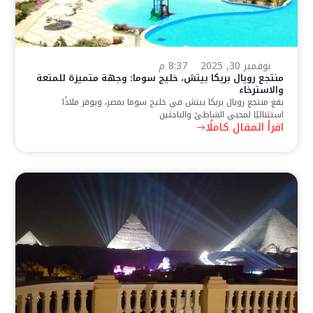
نوفمبر 30, 2025
8:37 م
منتجع رويال بريكا بيتش، خليج سوما: وجهة متميزة للمتعة
والاسترخاء
يقع منتجع رويال بريكا بيتش في خليج سوما بمصر، ويوفر ملاذًا
استثنائيًا لمحبي الشاطئ والباحثين
اقرأ المقال كاملًا