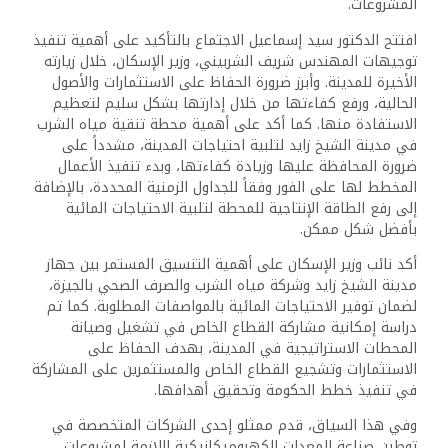
المشروعات.
افتتح الدكتور سيد إسماعيل الاجتماع بالتأكيد على أهمية تنفيذ
توجيهات المهندس شريف الشربيني، وزير الإسكان، خلال زيارته
الأخيرة للمدينة. وأبرز ضرورة الحفاظ على الاستثمارات والأصول
الحالية، ورفع كفاءتها من خلال إدارتها بشكل سليم لتعظيم
الاستفادة منها. كما أكد على أهمية محطة تنقية مياه الشرب
في مدينة الشيخ زايد لتلبية احتياجات المدينة، مشدداً على
ضرورة المحافظة عليها وزيادة كفاءتها، وبدء تنفيذ الأعمال
المخطط لها على الفور وفقاً للجداول الزمنية المحددة، بالإضافة
إلى رفع الطاقة الإنتاجية للمحطة لتلبية الاحتياجات المائية
بأفضل شكل ممكن.
أكد نائب وزير الإسكان على أهمية التنسيق المستمر بين جهاز
مدينة الشيخ زايد وشركة مياه الشرب والصرف الصحي بالجيزة،
لضمان توفير الاحتياجات المائية بالمواصفات المطلوبة. كما تم
دراسة إمكانية مشاركة القطاع الخاص في تشغيل وصيانة
المحطات الاستراتيجية في المدينة، بهدف الحفاظ على
الاستثمارات وتشجيع القطاع الخاص والمستثمرين على المشاركة
في تنفيذ خطط الحكومة وتحقيق أهدافها.
وفي هذا السياق، قدم ممثلو إحدى الشركات المتخصصة في
توطين صناعة المعدات الكهروميكانيكية اللازمة لمشروعات