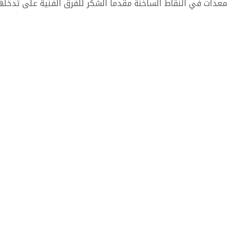
المعدات في النقاط الساخنة مقدماً الشكر للفرق الفنية على تدخله