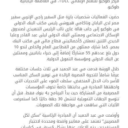
مركز طوكيو للتعلم الإنمائي TDLC، في العاصمة اليابانية
طوكيو.
حضرت الفعاليات شخصيات بارزة مثل السفير راجي الإتربي سفير
مصر لدى اليابان وتاكامي هيروشي رئيس مكتب البنك الدولي
في طوكيو إلى جانب هالة غازي نائب الرئيس التنفيذي لصندوق
الإسكان الاجتماعي وممثلي البنك الدولي ليلى عبد القادر وعليا
الديدي اللتين تعملان كأخصائيتي قطاع مالي في مكتب البنك
بمصر، كما شارك ممثلون من القطاعين العام والخاص لنحو 10
دول بلغ عددهم 55 مشاركًا إضافةً إلى خبراء يابانيين وممثلين
عن البنك الدولي ومؤسسة التمويل الدولية.
خلال الورشة قدمت مي عبد الحميد في ثلاث جلسات مختلفة
عرضًا شاملاً للتجربة المصرية الرائدة في توفير السكن المناسب
للأسر ذات الدخل المنخفض، سلطت الضوء على التحديات التي
واجهتها المبادرة في بدايتها خاصةً تخوف المؤسسات
المصرفية من المشاركة حيث بدأ البرنامج بـ4 بنوك فقط، قبل أن
تتوسع الجهات التمويلية لتشمل 30 جهة حاليًا كما استعرضت
الآليات التي ساهمت في مواجهة تلك الصعوبات.
وأوضحت مي عبد الحميد أن المبادرة الرئاسية “سكن لكل
المصريين” تعتمد على معايير واضحة ومحددة لاختيار
المستفيدين، يتم الإعلان عنها بشكل مُسبق في كراسات