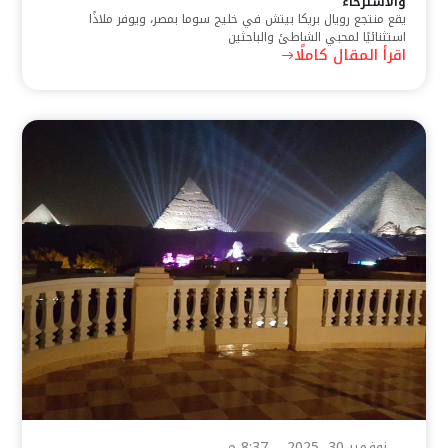
والاسترخاء
يقع منتجع رويال بريكا بيتش في خليج سوما بمصر، ويوفر ملاذًا
استثنائيًا لمحبي الشاطئ والباحثين
اقرأ المقال كاملًا
نوفمبر 30, 2025
8:37 م