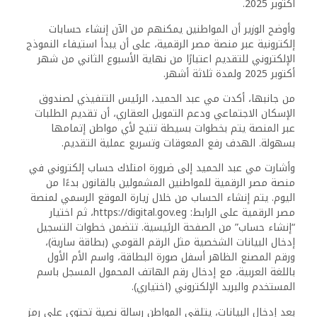
أكتوبر 2025.
وأوضح الوزير أن المواطنين يمكنهم من الآن إنشاء حسابات
إلكترونية عبر منصة مصر الرقمية، على أن يبدأ استيفاء النموذج
الإلكتروني للتقديم اعتبارًا من نهاية الأسبوع الثاني من شهر
أكتوبر 2025 ولمدة ثلاثة أشهر.
من جانبها، أكدت مي عبد الحميد، الرئيس التنفيذي لصندوق
الإسكان الاجتماعي ودعم التمويل العقاري، أن تقديم الطلبات
عبر المنصة يتم بخطوات بسيطة تتيح لأي مواطن إتمامها
بسهولة. الهدف رفع المعوقات وتسريع عملية التقديم.
وأشارت مي عبد الحميد إلى ضرورة امتلاك حساب إلكتروني في
منصة مصر الرقمية للمواطنين المشمولين بالقانون بدءًا من
اليوم. يتم إنشاء الحساب من خلال زيارة الموقع الرسمي لمنصة
مصر الرقمية على الرابط: https://digital.gov.eg، ثم اختيار
“إنشاء حساب” من الصفحة الرئيسية. تتضمن خطوات التسجيل
إدخال البيانات الشخصية مثل الرقم القومي (بطاقة سارية)،
ورقم المصنع الظاهر أسفل صورة البطاقة، واسم الأم الأول
باللغة العربية، مع إدخال رقم الهاتف المحمول المسجل باسم
المستخدم والبريد الإلكتروني (اختياري).
بعد إدخال البيانات، يتلقى المواطن رسالة نصية تحتوي على رمز