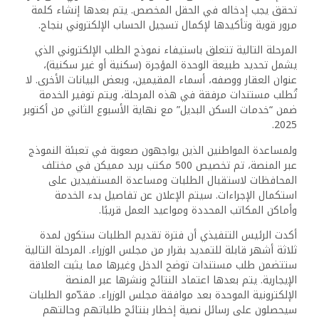
تحقق يجب إدخاله في الحقل المخصص. يتم بعدها إنشاء كلمة
مرور قوية وتأكيدها لإكمال تسجيل الحساب الإلكتروني بنجاح.
المرحلة التالية تتعلق باستيفاء نموذج الطلب الإلكتروني الذي
يشمل تحديد طبيعة الوحدة المؤجرة (سكنية أو غير سكنية)،
عنوان العقار ووصفه، أسماء المقيمين، وبعض البيانات الأخرى. لا
تُطلب مستندات مرفقة في هذه المرحلة، ويتم توفير الخدمة
ضمن “خدمات السكن البديل” مع نهاية الأسبوع الثاني من أكتوبر
2025.
ولمساعدة المواطنين الذين يواجهون صعوبة في تعبئة النموذج
عبر المنصة، تم تخصيص 500 مكتب بريد مميكن في مختلف
المحافظات لاستقبال الطلبات ومساعدة المستفيدين على
استكمال الإجراءات. سيتم الإعلان عن تفاصيل بدء الخدمة
وأماكن المكاتب المحددة ومواعيد العمل قريبًا.
أكدت الرئيس التنفيذي أن فترة تقديم الطلبات ستكون لمدة
ثلاثة أشهر قابلة للتمديد بقرار من مجلس الوزراء. المرحلة التالية
ستتضمن طلب مستندات توضح الدخل وغيرها مما يثبت العلاقة
الإيجارية. يتم بعدها اعتماد النتائج ونشرها عبر المنصة
الإلكترونية الموحدة بعد موافقة مجلس الوزراء. مقدّمو الطلبات
سيحصلون على رسائل نصية إخطار بنتائج طلباتهم وحالتهم