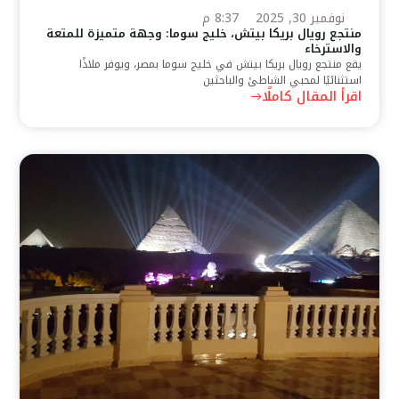
نوفمبر 30, 2025
8:37 م
منتجع رويال بريكا بيتش، خليج سوما: وجهة متميزة للمتعة
والاسترخاء
يقع منتجع رويال بريكا بيتش في خليج سوما بمصر، ويوفر ملاذًا
استثنائيًا لمحبي الشاطئ والباحثين
اقرأ المقال كاملًا