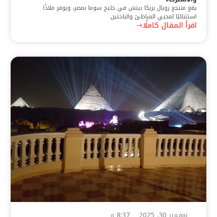
يقع منتجع رويال بريكا بيتش في خليج سوما بمصر، ويوفر ملاذًا
استثنائيًا لمحبي الشاطئ والباحثين
اقرأ المقال كاملًا
نوفمبر 30, 2025
8:37 م