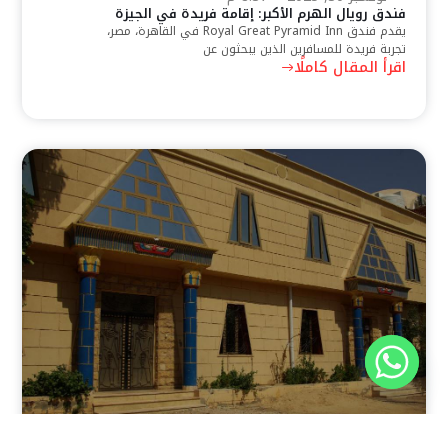
فندق رويال الهرم الأكبر: إقامة فريدة في الجيزة
يقدم فندق Royal Great Pyramid Inn في القاهرة، مصر،
تجربة فريدة للمسافرين الذين يبحثون عن
اقرأ المقال كاملًا