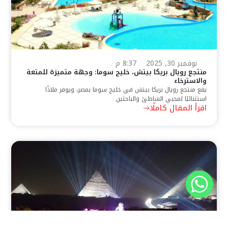
نوفمبر 30, 2025
8:37 م
منتجع رويال بريكا بيتش، خليج سوما: وجهة متميزة للمتعة
والاسترخاء
يقع منتجع رويال بريكا بيتش في خليج سوما بمصر، ويوفر ملاذًا
استثنائيًا لمحبي الشاطئ والباحثين
اقرأ المقال كاملًا