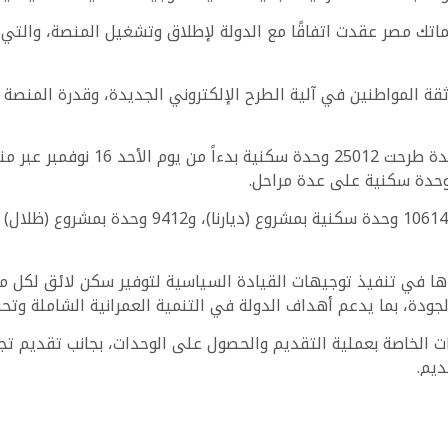
ماتك مصر عقدت اتفاقًا مع الدولة لإطلاق وتشغيل المنصة، والت
ثقة المواطنين في آلية الطرح الإلكتروني الجديدة، وقدرة المنصة
كان وزارة الإسكان والمرافق والمجتمع
ا في تنفيذ توجيهات القيادة السياسية لتوفير سكن لائق لكل موا
ودة، بما يدعم أهداف الدولة في التنمية العمرانية الشاملة وتحق
ات الخاصة بعملية التقديم والحصول على الوحدات، بجانب تقديم تج
ديم.
https://www.mubasher.info/news/4525272/%D9%
%D8%A7%D9%84%D8%B9%D9%82%D8%A7%D8%B1%D9%