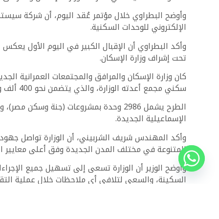
وأوضح البطراوي خلال مؤتمر عُقد اليوم، أن شركة سيست
الإلكتروني للوحدات السكنية.
وأكد البطراوي أن الإقبال الكبير في اليوم الأول يعكس 
تحت إشراف وزارة الإسكان.
سكني مجمع أعدته الوزارة، والذي يتضمن نحو 400 ألف وحدة سكنية على عدة مراحل.
الإسماعيلية الجديدة.
وأكد المهندس شريف الشربيني، أن الوزارة تواصل جهوده
المتنوعة في مختلف المدن الجديدة وفق أعلى معايير الج
وأوضح الوزير أن الوزارة تسعى إلى تسهيل جميع الإجراء
السكينة، والسعي لتلافي أي ملاحظات خلال عملية التق
85%D9%86%D8%B5%D8%A9-%D9%85%D8%B5%D8%B1-
8A%D8%A9-%D8%AA%D8%AD%D9%82%D9%82-3-