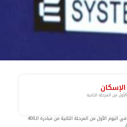
القاهرة ـ مباشر: أعلن أحمد البطراوي، المؤسس ورئيس مجلس إدارة منصة مصر العقارية، أن المنصة حققت 3 مليارات جنيه في اليوم الأول من المرحلة الثانية من مبادرة الـ400
.