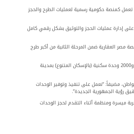
ي تعمل كمنصة حكومية رسمية لعمليات الطرح والحجز
 على إدارة عمليات الحجز والتوثيق بشكل رقمي كامل
ات العمرانية الجديدة طرحت 25012 وحدة سكنية بدءاً من يوم الأحد 16 نوفمبر عبر منصة مصر العقارية ضمن المرحلة الثانية من أكبر طرح
الطرح يشمل 2986 وحدة بمشروعات (جنة وسكن مصر)، و10614 وحدة سكنية بمشروع (ديارنا)، و9412 وحدة بمشروع (ظلال) و2000 وحدة سكنية (بالإسكان المتنوع) بمدينة
طن، مضيفاً: “نعمل على تنفيذ وتوفير الوحدات
يق رؤية الجمهورية الجديدة”.
ربة ميسرة ومنظمة أثناء التقدم لحجز الوحدات