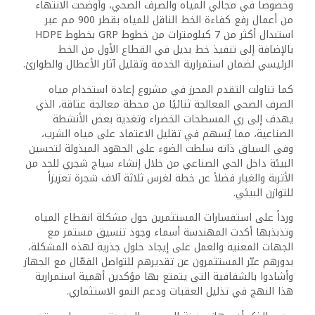
وخصوصاً في مجالي المياه والصرف الصحي، وأوضحت الانتهاء
من أعمال رفع كفاءة الخط الناقل للمياه بقطر 900 مم عبر
استبدال أكثر من 7 كيلومترات من خطوط GRP بخطوط HDPE
بالإضافة إلى تنفيذ خط بديل في القطاع الأول من الخط
الرئيسي لضمان استمرارية الخدمة وتقليل آثار الأعطال والطوارئ.
كما تناولت التقدم المحرز في مشروع إعادة استخدام مياه
الصرف الصحي المعالجة ثنائيًا من محطة معالجة عتاقة، الذي
يهدف إلى ري المسطحات الخضراء وتغذية بعض الأنشطة
الصناعية، مما يُسهم في تقليل الاعتماد على مياه الشرب،
وفي السياق ذاته سلطت الضوء على الجهود المبذولة لتحسين
البيئة داخل الحي الصناعي من خلال إنشاء سياج شجري للحد من
الأتربة والغبار فضلاً عن خطة لغرس ثلاثة آلاف شجرة تعزيزاً
للتوازن البيئي.
ورداً على استفسارات المستثمرين حول مشكلة انقطاع المياه
وتذبذبها أكدت المهندسة أسماء وجود تنسيق مستمر مع
الجهات المعنية والعمل على إيجاد حلول جذرية لهذه المشكلة،
بدورهم عبّر المستثمرون عن تقديرهم للتواصل الفعّال مع الجهاز
وأشادوا بالشفافية التي يتمتع بها مؤكدين أهمية استمرارية
هذا النهج في تذليل العقبات ودعم النمو الاستثماري.