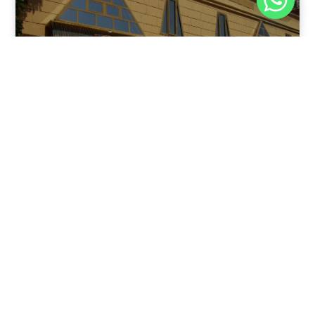
نوفمبر 30, 2025
8:37 م
فندق بيراميدز الأقصر: الوجهة الأولى للمسافرين في عاصمة
مصر القديمة
يقدم فندق بيراميدز الأقصر في مدينة الأقصر، جنوب مصر، مزيجًا
فريدًا من الفخامة وعبق التاريخ.
اقرأ المقال كاملًا