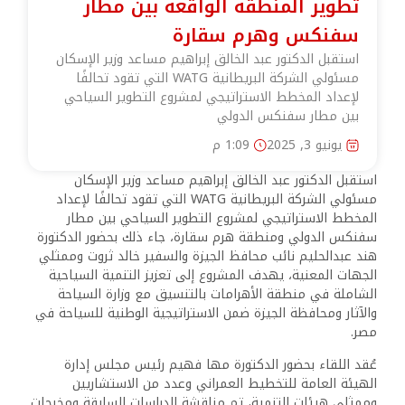
تطوير المنطقة الواقعة بين مطار
سفنكس وهرم سقارة
استقبل الدكتور عبد الخالق إبراهيم مساعد وزير الإسكان
مسئولي الشركة البريطانية WATG التي تقود تحالفًا
لإعداد المخطط الاستراتيجي لمشروع التطوير السياحي
بين مطار سفنكس الدولي
يونيو 3, 2025
1:09 م
استقبل الدكتور عبد الخالق إبراهيم مساعد وزير الإسكان
مسئولي الشركة البريطانية WATG التي تقود تحالفًا لإعداد
المخطط الاستراتيجي لمشروع التطوير السياحي بين مطار
سفنكس الدولي ومنطقة هرم سقارة، جاء ذلك بحضور الدكتورة
هند عبدالحليم نائب محافظ الجيزة والسفير خالد ثروت وممثلي
الجهات المعنية، يهدف المشروع إلى تعزيز التنمية السياحية
الشاملة في منطقة الأهرامات بالتنسيق مع وزارة السياحة
والآثار ومحافظة الجيزة ضمن الاستراتيجية الوطنية للسياحة في
مصر.
عُقد اللقاء بحضور الدكتورة مها فهيم رئيس مجلس إدارة
الهيئة العامة للتخطيط العمراني وعدد من الاستشاريين
وممثلي هيئات التنمية، تم مناقشة الدراسات السابقة ومخرجات