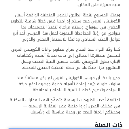
فنية مميزة على المكان.
ويمثل المشروع نقطة انطلاق لتطوير المنطقة الواقعة أسفل
الكورنيش الغربي حيث سيتم إدراجها ضمن خطة شاملة للتطوير
الحضري في سوهاج، وستتم مراعاة تنفيذ التصميمات بما
يتوافق مع رؤية المحافظة التنموية لجعل هذا المرسى أحد أبرز
عوامل الجذب السياحي وداعمًا للاستثمار المحلي والدولي.
كما وجّه اللواء عبد الفتاح سراج بتطوير بوابات الكورنيش الغربي
لتحسين مظهرها الجمالي إلى جانب صيانة أعمدة وكشافات
الإنارة بطول الكورنيش بهدف تحسين البنية التحتية وجعل
المشروع جزءًا متكاملًا من خطة التحديث الحضري للمدينة.
جدير بالذكر أن مرسى الكورنيش الغربي لم يكن مستغلًا منذ
سنوات طويلة ويُعد إعادة تأهيله خطوة جوهرية لدفع حركة
السياحة وتدعيم خطط التنمية الشاملة بالمحافظة.
لمتابعة أحدث الطروحات الرسمية وتصفّح آلاف العقارات السكنية
في مختلف المدن، زوروا منصة مصر العقارية الرسمية —
وجهتكم الآمنة للبحث عن وحدة مناسبة لك ولأسرتك.
ذات الصلة