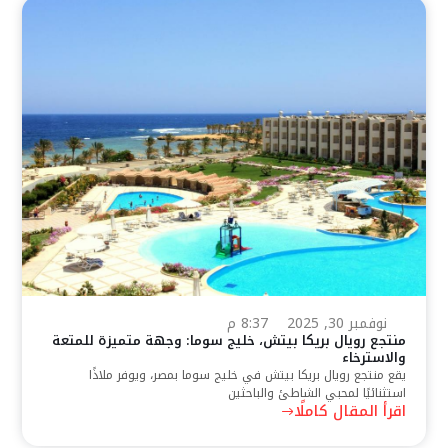
نوفمبر 30, 2025
8:37 م
منتجع رويال بريكا بيتش، خليج سوما: وجهة متميزة للمتعة
والاسترخاء
يقع منتجع رويال بريكا بيتش في خليج سوما بمصر، ويوفر ملاذًا
استثنائيًا لمحبي الشاطئ والباحثين
اقرأ المقال كاملًا