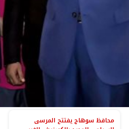
محافظ سوهاج يفتتح المرسى