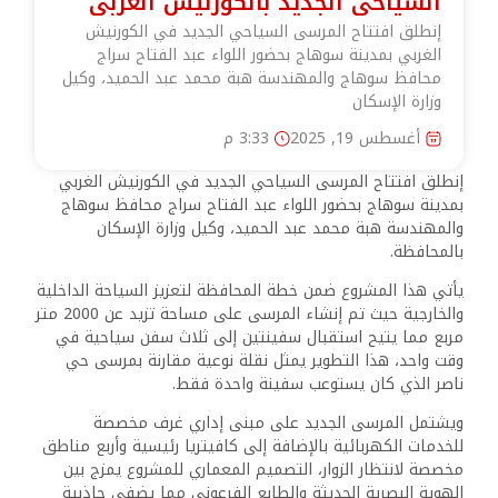
السياحى الجديد بالكورنيش الغربى
إنطلق افتتاح المرسى السياحي الجديد في الكورنيش
الغربي بمدينة سوهاج بحضور اللواء عبد الفتاح سراج
محافظ سوهاج والمهندسة هبة محمد عبد الحميد، وكيل
وزارة الإسكان
أغسطس 19, 2025
3:33 م
إنطلق افتتاح المرسى السياحي الجديد في الكورنيش الغربي
بمدينة سوهاج بحضور اللواء عبد الفتاح سراج محافظ سوهاج
والمهندسة هبة محمد عبد الحميد، وكيل وزارة الإسكان
بالمحافظة.
يأتي هذا المشروع ضمن خطة المحافظة لتعزيز السياحة الداخلية
والخارجية حيث تم إنشاء المرسى على مساحة تزيد عن 2000 متر
مربع مما يتيح استقبال سفينتين إلى ثلاث سفن سياحية في
وقت واحد، هذا التطوير يمثل نقلة نوعية مقارنة بمرسى حي
ناصر الذي كان يستوعب سفينة واحدة فقط.
ويشتمل المرسى الجديد على مبنى إداري غرف مخصصة
للخدمات الكهربائية بالإضافة إلى كافيتريا رئيسية وأربع مناطق
مخصصة لانتظار الزوار، التصميم المعماري للمشروع يمزج بين
الهوية البصرية الحديثة والطابع الفرعوني مما يضفي جاذبية