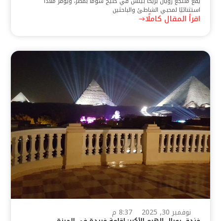
يقع منتجع رويال بريكا بيتش في خليج سوما بمصر، ويوفر ملاذًا
استثنائيًا لمحبي الشاطئ والباحثين
اقرأ المقال كاملًا
نوفمبر 30, 2025
8:37 م
فندق رويال الهرم الأكبر: إقامة فريدة في الجيزة