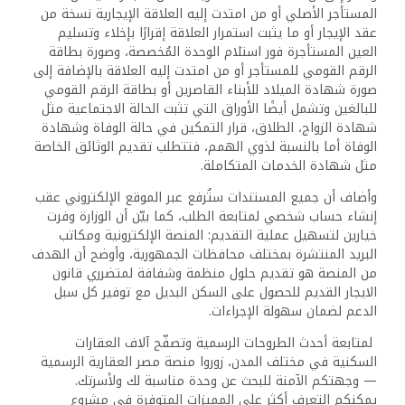
المستأجر الأصلي أو من امتدت إليه العلاقة الإيجارية نسخة من
عقد الإيجار أو ما يثبت استمرار العلاقة إقرارًا بإخلاء وتسليم
العين المستأجرة فور استلام الوحدة المُخصصة، وصورة بطاقة
الرقم القومي للمستأجر أو من امتدت إليه العلاقة بالإضافة إلى
صورة شهادة الميلاد للأبناء القاصرين أو بطاقة الرقم القومي
للبالغين وتشمل أيضًا الأوراق التي تثبت الحالة الاجتماعية مثل
شهادة الزواج، الطلاق، قرار التمكين في حالة الوفاة وشهادة
الوفاة أما بالنسبة لذوي الهمم، فتتطلب تقديم الوثائق الخاصة
مثل شهادة الخدمات المتكاملة.
وأضاف أن جميع المستندات ستُرفع عبر الموقع الإلكتروني عقب
إنشاء حساب شخصي لمتابعة الطلب، كما بيّن أن الوزارة وفرت
خيارين لتسهيل عملية التقديم: المنصة الإلكترونية ومكاتب
البريد المنتشرة بمختلف محافظات الجمهورية، وأوضح أن الهدف
من المنصة هو تقديم حلول منظمة وشفافة لمتضرري قانون
الايجار القديم للحصول على السكن البديل مع توفير كل سبل
الدعم لضمان سهولة الإجراءات.
لمتابعة أحدث الطروحات الرسمية وتصفّح آلاف العقارات
السكنية في مختلف المدن، زوروا منصة مصر العقارية الرسمية
— وجهتكم الآمنة للبحث عن وحدة مناسبة لك ولأسرتك.
يمكنكم التعرف أكثر على المميزات المتوفرة في مشروع