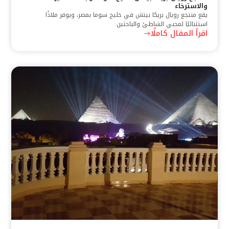
والاسترخاء
يقع منتجع رويال بريكا بيتش في خليج سوما بمصر، ويوفر ملاذًا
استثنائيًا لمحبي الشاطئ والباحثين
اقرأ المقال كاملًا