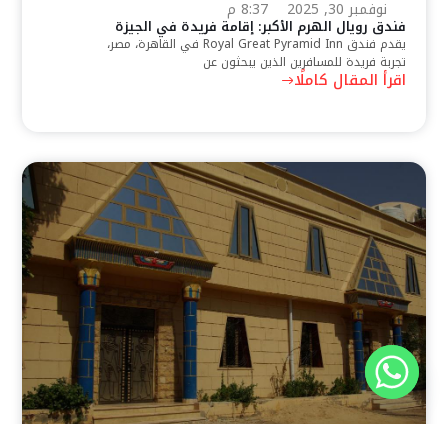
نوفمبر 30, 2025
8:37 م
فندق رويال الهرم الأكبر: إقامة فريدة في الجيزة
يقدم فندق Royal Great Pyramid Inn في القاهرة، مصر،
تجربة فريدة للمسافرين الذين يبحثون عن
اقرأ المقال كاملًا