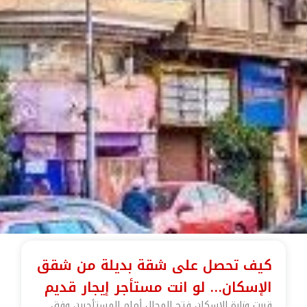
كيف تحصل على شقة بديلة من شقق
الإسكان… لو انت مستأجر إيجار قديم
قررت وزارة الإسكان فتح المجال أمام المستأجرين وفق