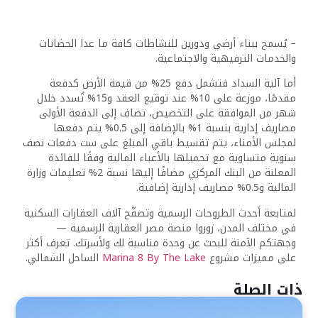
– يُسمح ببناء أرضي ودورين للنشاطات كافة ما عدا الحضانات
والخدمات الترفيهية والاجتماعية.
أما آلية السداد فتشمل دفع 25% من قيمة الأرض كدفعة
مقدمًا، موزعة على 10% عند توقيع العقد و15% تُسدد خلال
شهر من الموافقة على التخصيص، تضاف إلى الدفعة الأولى
مصاريف إدارية بنسبة 1% بالإضافة إلى 0.5% يتم دفعها
لمجلس الأمناء، يتم تقسيط باقي المبلغ على ست دفعات نصف
سنوية متساوية مع تحميلها بالأعباء المالية وفقًا للفائدة
المعلنة من البنك المركزي مضافًا إليها نسبة 2% تعليمات وزارة
المالية و0.5% مصاريف إدارية إضافية.
لمتابعة أحدث الطروحات الرسمية وتصفّح آلاف العقارات السكنية
في مختلف المدن، زوروا منصة مصر العقارية الرسمية —
وجهتكم الآمنة للبحث عن وحدة مناسبة لك ولأسرتك. تعرف أكثر
على مميزات مشروع
Marina 8 By The Lake
الساحل الشمالي.
ذات الصلة