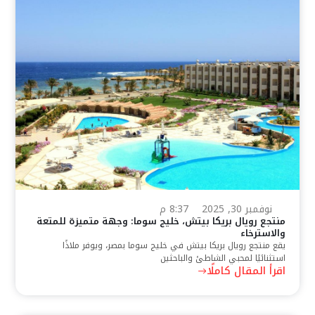
نوفمبر 30, 2025
8:37 م
منتجع رويال بريكا بيتش، خليج سوما: وجهة متميزة للمتعة
والاسترخاء
يقع منتجع رويال بريكا بيتش في خليج سوما بمصر، ويوفر ملاذًا
استثنائيًا لمحبي الشاطئ والباحثين
اقرأ المقال كاملًا