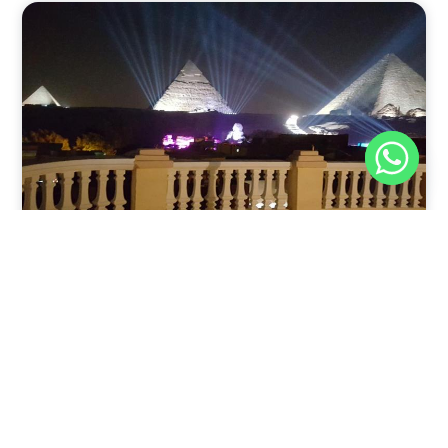
نوفمبر 30, 2025
8:37 م
فندق رويال الهرم الأكبر: إقامة فريدة في الجيزة
يقدم فندق Royal Great Pyramid Inn في القاهرة، مصر،
تجربة فريدة للمسافرين الذين يبحثون عن
اقرأ المقال كاملًا