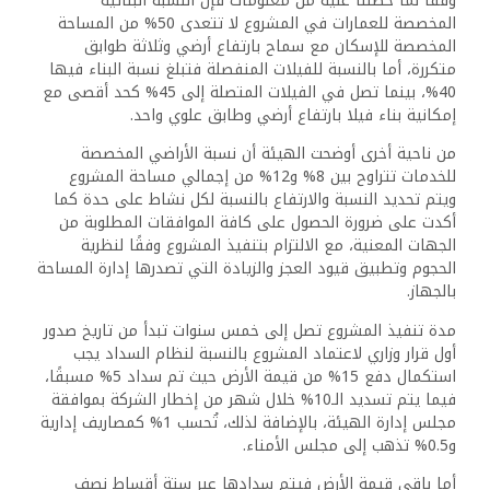
وفقًا لما حصلنا عليه من معلومات فإن النسبة البنائية
المخصصة للعمارات في المشروع لا تتعدى 50% من المساحة
المخصصة للإسكان مع سماح بارتفاع أرضي وثلاثة طوابق
متكررة، أما بالنسبة للفيلات المنفصلة فتبلغ نسبة البناء فيها
40%، بينما تصل في الفيلات المتصلة إلى 45% كحد أقصى مع
إمكانية بناء فيلا بارتفاع أرضي وطابق علوي واحد.
من ناحية أخرى أوضحت الهيئة أن نسبة الأراضي المخصصة
للخدمات تتراوح بين 8% و12% من إجمالي مساحة المشروع
ويتم تحديد النسبة والارتفاع بالنسبة لكل نشاط على حدة كما
أكدت على ضرورة الحصول على كافة الموافقات المطلوبة من
الجهات المعنية، مع الالتزام بتنفيذ المشروع وفقًا لنظرية
الحجوم وتطبيق قيود العجز والزيادة التي تصدرها إدارة المساحة
بالجهاز.
مدة تنفيذ المشروع تصل إلى خمس سنوات تبدأ من تاريخ صدور
أول قرار وزاري لاعتماد المشروع بالنسبة لنظام السداد يجب
استكمال دفع 15% من قيمة الأرض حيث تم سداد 5% مسبقًا،
فيما يتم تسديد الـ10% خلال شهر من إخطار الشركة بموافقة
مجلس إدارة الهيئة، بالإضافة لذلك، تُحسب 1% كمصاريف إدارية
و0.5% تذهب إلى مجلس الأمناء.
أما باقي قيمة الأرض فيتم سدادها عبر ستة أقساط نصف