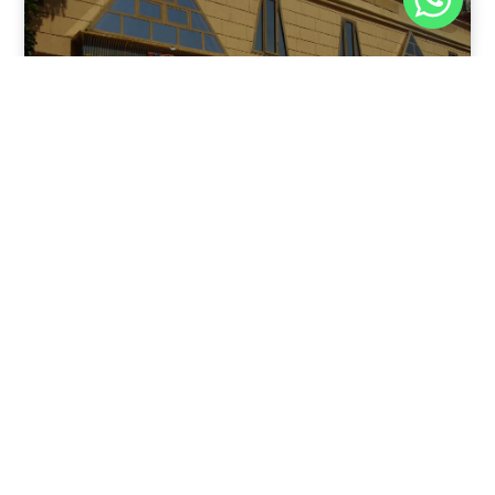
نوفمبر 30, 2025
8:37 م
فندق بيراميدز الأقصر: الوجهة الأولى للمسافرين في عاصمة
مصر القديمة
يقدم فندق بيراميدز الأقصر في مدينة الأقصر، جنوب مصر، مزيجًا
فريدًا من الفخامة وعبق التاريخ.
اقرأ المقال كاملًا