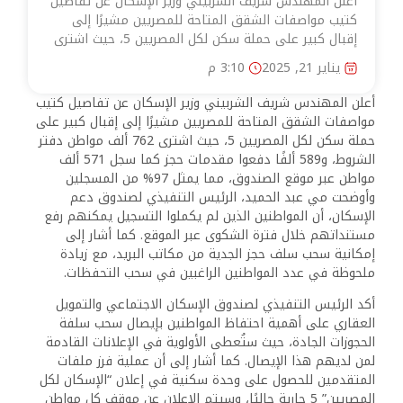
أعلن المهندس شريف الشربيني وزير الإسكان عن تفاصيل
كتيب مواصفات الشقق المتاحة للمصريين مشيرًا إلى
إقبال كبير على حملة سكن لكل المصريين 5، حيث اشترى
يناير 21, 2025
3:10 م
أعلن المهندس شريف الشربيني وزير الإسكان عن تفاصيل كتيب
مواصفات الشقق المتاحة للمصريين مشيرًا إلى إقبال كبير على
حملة سكن لكل المصريين 5، حيث اشترى 762 ألف مواطن دفتر
الشروط، و589 ألفًا دفعوا مقدمات حجز كما سجل 571 ألف
مواطن عبر موقع الصندوق، مما يمثل 97% من المسجلين
وأوضحت مي عبد الحميد، الرئيس التنفيذي لصندوق دعم
الإسكان، أن المواطنين الذين لم يكملوا التسجيل يمكنهم رفع
مستنداتهم خلال فترة الشكوى عبر الموقع. كما أشار إلى
إمكانية سحب سلف حجز الجدية من مكاتب البريد، مع زيادة
ملحوظة في عدد المواطنين الراغبين في سحب التحفظات.
أكد الرئيس التنفيذي لصندوق الإسكان الاجتماعي والتمويل
العقاري على أهمية احتفاظ المواطنين بإيصال سحب سلفة
الحجوزات الجادة، حيث ستُعطى الأولوية في الإعلانات القادمة
لمن لديهم هذا الإيصال. كما أشار إلى أن عملية فرز ملفات
المتقدمين للحصول على وحدة سكنية في إعلان “الإسكان لكل
المصريين” 5 جارية حاليًا، وسيتم الإعلان عن موقف كل مواطن