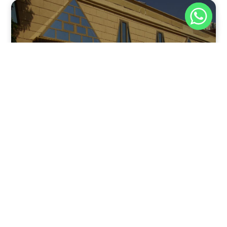
نوفمبر 30, 2025
8:37 م
فندق بيراميدز الأقصر: الوجهة الأولى للمسافرين في عاصمة
مصر القديمة
يقدم فندق بيراميدز الأقصر في مدينة الأقصر، جنوب مصر، مزيجًا
فريدًا من الفخامة وعبق التاريخ.
اقرأ المقال كاملًا