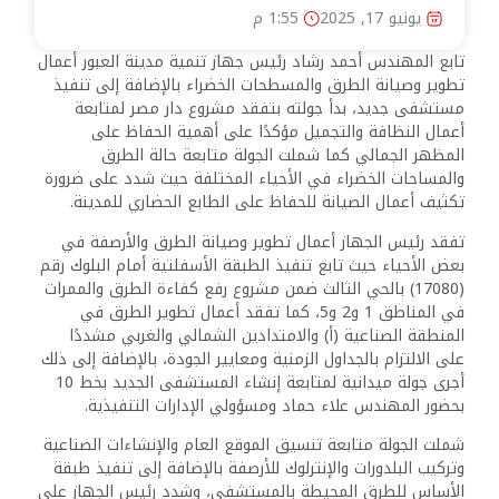
يونيو 17, 2025
1:55 م
تابع المهندس أحمد رشاد رئيس جهاز تنمية مدينة العبور أعمال
تطوير وصيانة الطرق والمسطحات الخضراء بالإضافة إلى تنفيذ
مستشفى جديد، بدأ جولته بتفقد مشروع دار مصر لمتابعة
أعمال النظافة والتجميل مؤكدًا على أهمية الحفاظ على
المظهر الجمالي كما شملت الجولة متابعة حالة الطرق
والمساحات الخضراء في الأحياء المختلفة حيث شدد على ضرورة
تكثيف أعمال الصيانة للحفاظ على الطابع الحضاري للمدينة.
تفقد رئيس الجهاز أعمال تطوير وصيانة الطرق والأرصفة في
بعض الأحياء حيث تابع تنفيذ الطبقة الأسفلتية أمام البلوك رقم
(17080) بالحي الثالث ضمن مشروع رفع كفاءة الطرق والممرات
في المناطق 1 و2 و5، كما تفقد أعمال تطوير الطرق في
المنطقة الصناعية (أ) والامتدادين الشمالي والغربي مشددًا
على الالتزام بالجداول الزمنية ومعايير الجودة، بالإضافة إلى ذلك
أجرى جولة ميدانية لمتابعة إنشاء المستشفى الجديد بخط 10
بحضور المهندس علاء حماد ومسؤولي الإدارات التنفيذية.
شملت الجولة متابعة تنسيق الموقع العام والإنشاءات الصناعية
وتركيب البلدورات والإنترلوك للأرصفة بالإضافة إلى تنفيذ طبقة
الأساس للطرق المحيطة بالمستشفى، وشدد رئيس الجهاز على