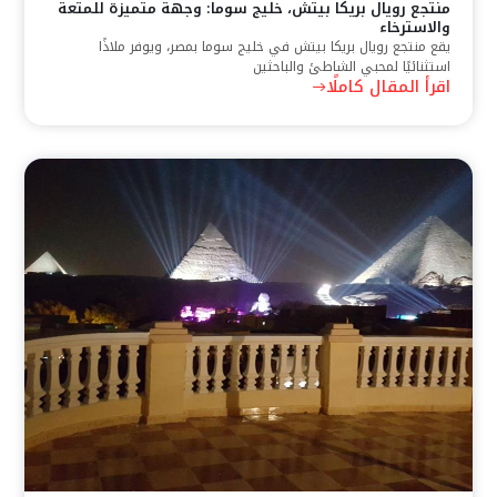
منتجع رويال بريكا بيتش، خليج سوما: وجهة متميزة للمتعة
والاسترخاء
يقع منتجع رويال بريكا بيتش في خليج سوما بمصر، ويوفر ملاذًا
استثنائيًا لمحبي الشاطئ والباحثين
اقرأ المقال كاملًا